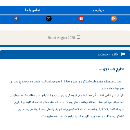
درباره ما
تماس با ما
9th of August 2026
خانه
> جستجو
نتایج جستجو ...
هیات منصفه مطبوعات خبرگزاری مهر و بخارا را مجرم نشناخت؛ ماهنامه جامعه پرستاری
مجرم شناخته شد
آرشیو
فرهنگی
اتهام نشر مطالب خلاف موازین
تاریخ:
تیر 8ام, 1394
گروه:
,
برچسب ها:
اسلامی
اتهام نشر مطالب خلاف واقع
اعضای هیات منصفه مطبوعات
جلسه دادگاه
خبرگزاری
مهر
دادگاه "یک" کیفری
شعبه 79 دادگاه کیفری استان تهران
علی عسگری
قاضی محمدی
کشکولی
ماهنامه جامعه پرستاری
مجله بخارا
هیات منصفه مطبوعات