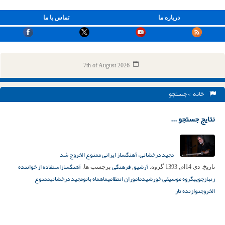
درباره ما
تماس با ما
7th of August 2026
خانه
> جستجو
نتایج جستجو ...
مجید درخشانی، آهنگساز ایرانی ممنوع الخروج شد
آرشیو
فرهنگی
آهنگساز
استفاده از خواننده
تاریخ:
دی 14ام, 1393
گروه:
,
برچسب ها:
زن
بازجویی
گروه موسیقی خورشید
ماموران انتظامی
ماه
ماه بانو
مجید درخشانی
ممنوع
الخروج
نوازنده تار