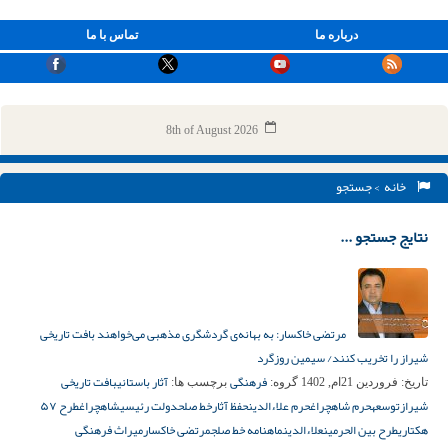
درباره ما
تماس با ما
8th of August 2026
خانه
> جستجو
نتایج جستجو ...
مرتضی خاکسار: به بهانه‌ی گردشگری مذهبی می‌خواهند بافت تاریخی
شیراز را تخریب کنند/ سیمین روزگرد
فرهنگی
آثار باستانی
بافت تاریخی
تاریخ:
فروردین 21ام, 1402
گروه:
برچسب ها:
شیراز
توسعه
حرم شاهچراغ
حرم علاءالدین
حفظ آثار
خط صلح
دولت رئیسی
شاهچراغ
طرح ۵۷
هکتاری
طرح بین الحرمین
علاءالدین
ماهنامه خط صلج
مرتضی خاکسار
میراث فرهنگی