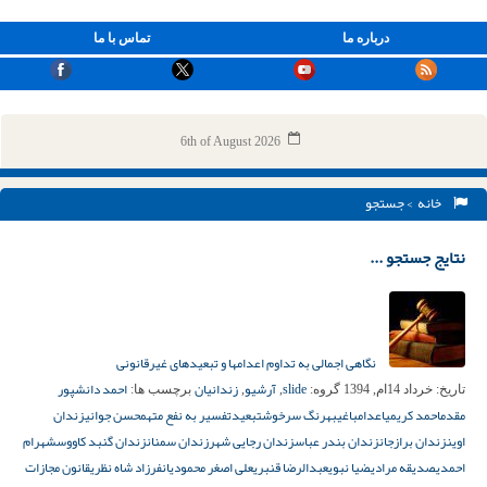
درباره ما
تماس با ما
6th of August 2026
خانه
> جستجو
نتایج جستجو ...
نگاهی اجمالی به تداوم اعدامها و تبعیدهای غیرقانونی
slide
آرشیو
زندانیان
احمد دانشپور
تاریخ:
خرداد 14ام, 1394
گروه:
,
,
برچسب ها:
مقدم
احمد کریمی
اعدام
باغی
بهرنگ سرخوش
تبعید
تفسیر به نفع متهم
حسن جوانی
زندان
اوین
زندان برازجان
زندان بندر عباس
زندان رجایی شهر
زندان سمنان
زندان گنبد کاووس
شهرام
احمدی
صدیقه مرادی
ضیا نبوی
عبدالرضا قنبری
علی اصغر محمودیان
فرزاد شاه نظری
قانون مجازات