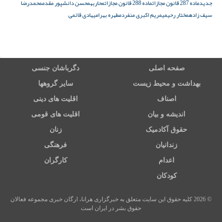
جدید
ماده 287 قانون مجازات
ماده 288 قانون مجازات
محاربه
محسن دانشپور مقدم
محمدرضا
سیف زاده
مختار رحیمی
مریم اکبری منفرد
مطهره بهرامی
هادی قائمی
صفحه اصلی
دگرباشان جنسی
بهداشت و محیط زیست
سایر گروهها
اصناف
اقلیت های دینی
اندیشه و بیان
اقلیت های قومی
حقوق آکادمیک
زنان
زندانیان
فرهنگی
اعدام
کارگران
کودکان
© 2026 کلیه حقوق این سایت متعلق به خبرگزاری هرانا، ارگان خبری مجموعه فعالان
حقوق بشر در ایران است