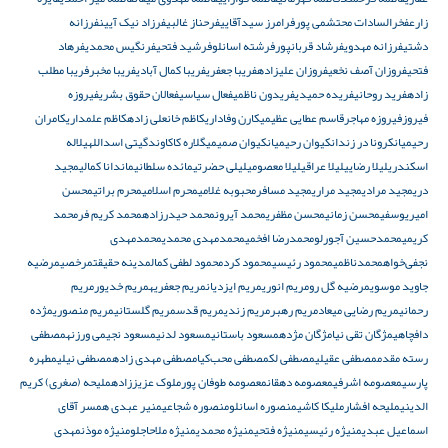
زارع
فخرالسادات محتشمی پور
فرامرز سیدآقایی
فرحناز غالبی
فرزاد نیک آیین
فرزانه
دشتی
فرزانه مهدوی
فرشاد قربانپور
فرشته اسانلو
فرشید فتحی
فرنگیس محمدی
فرهاد
فتحی
فروزان آصف نخعی
فروزان علیزاده
فریبا جعفری
فریبا کمال آبادی
فریبا مخبر
فریبا مطلب
زاده
فرید روحانی
فریده حمیدی
فریدون ناظمی
فعال سیاسی
فعالان حقوق بشری
فیروزه
فیروز
فیروزه مهاجر
قاسم عطایی عظیمی
کارن وفاداری
کاظم خانعلی زاده
کاظم علمداری
کامران
رحیمیان
کرونا در زندان
کیوان رحیمیان
کیوان صمیمی
گلاره کاکاوند
گیتی اسداللهی
لاله
اسکندری
لیلا رضایی
لیلا عراقی
لیلا معصومی
لیلی حضرتی
مائده سلطانی
ماندانا کمالی
مجید
دری
مجید مرادی
مجید مراری
مجید مسافر
محبوبه غلامی
محرم اسلامی
محرم براتی
محسن
امیریوسفی
محسن زمانی
محسن مظفری
محمد آیرون
محمد حیدرزاده
محمد کریم فر
محمد
کریمی
محمدحسین آجورلو
محمدرضا افخمی
محمدمهدی محمدی
محمدمهدی
نجفی‌خواه
محمدناظمی
محمود رئیسی
محمود کرد
محمود لطفی کمال
مدینه حقیقت
مرخصی
مرضیه
جاوید موسوی
مرضیه گل رو
مریم انوری
مریم ایزدیان
مریم جعفریه
مریم خدیور
مریم
رحمانی
مریم رضایی میعاد
مریم رهبر
مریم زندی
مریم قدس
مریم گلستانی
مریم منصوری
مژده
دافچاهی
مژگان تقی نیا
مژگان مژده
مسعود باستانی
مسعود لدنی
مسعود نجیمی ورزنه
مصطفی
رسته مقدم
مصطفی عقیلی
مصطفی لک
مصطفی محب‌کیا
مصطفی مهدی زاده
مصطفی نیلی
مطهره
پارسی
معصومه اشرفی
معصومه دهقان
معصومه طوفان پور
ملوک عزیززاده
ملیحه (صغری) کریم
الدینی
ملیحه افشار
ملیکا کاشی
منصوره اسانلو
منصوره شجاعی
منیر عبدی همسر آقای
اسماعیل عبدی
منیژه رئیسی
منیژه فتحی
منیژه محمدی
منیژه ملاحاجلو
منیژه موذن
مهدى