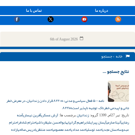
درباره ما
تماس با ما
6th of August 2026
خانه
> جستجو
نتایج جستجو ...
نامه ۵۰۰ فعال سیاسی و مدنی: &#۸۲۲۰;قرار دادن زندانیان، در معرض خطر
جانی و اپیدمی خطرناک، توجیه ناپذیر است&#۸۲۲۱;
زندانیان
آرش عسکری
آفرین نیساری
آمنه
تاریخ:
تیر 27ام, 1399
گروه:
برچسب ها:
رضایی
آنیتا صارمی
آیسان پیرایش
ابراهیم گرانپایه
ابوالحسن علیقارداشی
احترام شادفر
احترام‌‌
عبدوس
احسان مجدی
احمد توسلی
احمد مدادی
احمد معصومی
احمد منتظری
ادریس صالحی
ازاده