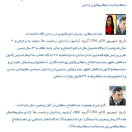
سلطانی
مائده سلطانی
وکیل زندانی
مائده سلطانی: پدرم را غیرقانونی در زندان نگاه داشته اند
آرشیو
زندانیان
تبعید به برازجان و ۲۰
تاریخ:
شهریور 26ام, 1394
گروه:
,
برچسب ها:
سال محرومیت از وکالت
تحصیل مال حرام و اجتماع و تبانی علیه نظام به ۱۳ سال حبس
تعزیری
رئیس قوه قضائیه
زندان
زندانی
زندانیان
شعبه ۲۸ دادگاه انقلاب به اتهام تاسیس کانون
مدافعان حقوق بشر
عبدالفتاح سلطانی وکیل روزنامه نگاران، دانشجویان و متهمان عقیدتی و
سیاسی
عضو کانون مدافعان حقوق بشر و وکیل بسیاری از زندانیان سیاسی، مطبوعاتی، مدنی
و دانشجویی
مائده سلطانی
ماده ۱۳۴ قانون مجازات اسلامی
گزارشی از وضعیت عبدالفتاح سلطانی در آغاز پنجمین سال بازداشت
slide
آرشیو
زندانیان
آزادی مشروط
اعمال
تاریخ:
شهریور 20ام, 1394
گروه:
,
,
برچسب ها:
ماده 18
بیماری
تبعید
زندان
سالگرد بازداشت
شعبه 26 دادگاه انقلاب اسلامی تهران
عبدالفتاح
سلطانی
قاضی پیرعباس
مائده سلطانی
ماده 134