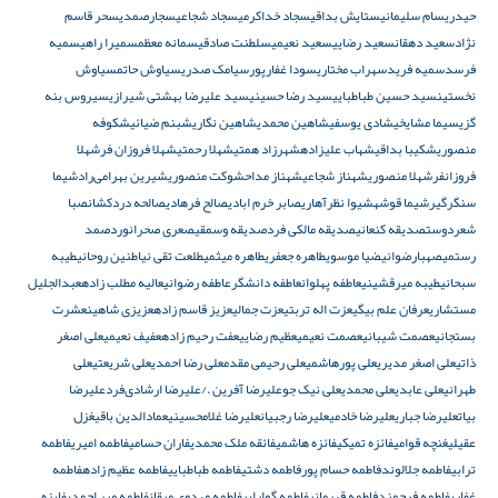
حیدری
سام سلیمانی
ستایش بداقی
سجاد خداکرمی
سجاد شجاعی
سجارصمدی
سحر قاسم
نژاد
سعید دهقان
سعید رضایی
سعید نعیمی
سلطنت صادقی
سمانه معظم
سمیرا راهی
سمیه
فرسد
سمیه فرید
سهراب مختاری
سودا غفار‌پور
سیامک صدری
سیاوش حاتم
سیاوش
نخستین
سید حسین طباطبایی
سید رضا حسینی
سید علیرضا بهشتی شیرازی
سیروس بنه
گزی
سیما مشایخی
شادی یوسفی
شاهین محمدی
شاهین نگاری
شبنم ضیائی
شکوفه
منصوری
شکیبا بداقی
شهاب علیزاده
شهرزاد همتی
شهلا رحمتی
شهلا فروزان فر
شهلا
فروزانفر
شهلا منصوری
شهناز شجاعی
شهناز مداح
شوکت منصوری
شیرین بهرامی‌راد
شیما
سنگرگیر
شیما قوشه
شیوا نظرآهاری
صابر خرم ابادی
صالح فرهادی
صالحه دردکشان
صبا
شعردوست
صدیقه کنعانی
صدیقه مالکی فرد
صدیقه وسمقی
صعری صحرانورد
صمد
رستمی
صهبارضوانی
ضیا موسوی
طاهره جعفری
طاهره میثمی
طلعت تقی نیا
طنین روحانی
طیبه
سبحانی
طیبه میرقشینی
عاطفه پهلوان
عاطفه دانشگر
عاطفه رضوانی
عالیه مطلب زاده
عبدالجلیل
مستشاری
عرفان علم بیگی
عزت اله تربتی
عزت جمالی
عزیز قاسم زاده
عزیزی شاهین
عشرت
بستجانی
عصمت شیبانی
عصمت نعیمی
عظیم رضایی
عفت رحیم زاده
عفیف نعیمی
علی اصغر
ذاتی
علی اصغر مدیری
علی پورهاشمی
علی رحیمی مقدم
علی رضا احمدی
علی شریعتی
علی
طهرانی
علی عابدی
علی محمدی
علی نیک جو
علیرضا آفرین ./علیرضا ارشادی‌فرد
علیرضا
بیات
علیرضا جباری
علیرضا خادمی
علیرضا رجبیان
علیرضا غلامحسینی
عمادالدین باقی
غزل
عقیلی
غنچه قوامی
فائزه تمیکی
فائزه هاشمی
فائقه ملک محمدی
فاران حسامی
فاطمه امیری
فاطمه
ترابی
فاطمه جلالوند
فاطمه حسام پور
فاطمه دشتی
فاطمه طباطبایی
فاطمه عظیم زاده
فاطمه
غفاری
فاطمه فرحمند
فاطمه قهرمانی
فاطمه گوارایی
فاطمه مهدوی میقان
فاطمه میر احمدی
فایزه