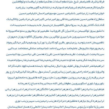
فرقانی
اشرف قاضی
اصغر شیخ علیان
اعظم السادات هاشمی
اعظم ترابی
افسانه وثوق
افشین
حکیمیان
اکرم مصباح
الهام شریفی
الهام ناسوتی
الهه درخشان
الهه گلچهره
امید بهاری
امید
خوارزمیان
امید زارعیان
امیر بانشی
امیر حسین موسوی
امیراحسان خلیلی
امیرحسین
سلطان‌زاده
امیرحسین مصلی
امیررضا قلی پور
امیرعباس کلهر
امیرعلی مرادی
امین چالاکی
بابک
قناد
بابک کلانتر پور
باربد بهروان
بتول کاظمی
بهار جزینی
بهار عابدینی
بهجت حسینی
بهدخت
دانشور
بهروز توکلی
بهمن برنادل
بیژن گل افرو
پانیذ عظیمی
پرتو برهانپور
پرستو صالحی
پروانه
جوانمردی
پروانه حسینی
پروین ضرابی
پری توکل
پرین بیجار بومی
پژال کاکاوند
پوران جم
پوران
ناظمی
پیمان احمدی
توحید رزمی
تیمور باقری کودکانی
ثریا نور
ثریا یوسفی
جهانگیر جهانگیری
جواد
رحیم پور
جوادعلایی
چمال عاملی
حامد سیاسی‌راد
حامد شجاعی
حامد صادقی صفت
حامد عبدالهی
سیرجانی
حجت شریفی
حجت نظری
حسام موذن
حسن تقی زاده
حسن تقی نیا
حسین بوداغی
حسین
سربندی
حکیمه شکری
حمید هداوند
حمیدرضا اکبری
حمیدرضا امیری
حمیدرضا رسولیان
حمیده
ابراهیمی
خضر خلیلی
داریوش لطیف پور
دانیال رضایی
داود بایسته هستی
داوود دفین
ذکراله
والی
رؤیا بلوری
راحله راحمی پور
رامین زیبائی
راویس آبست
رسول بداقی
رضا کیانی
رقیه زارع پور
حیدری
رقیه زارع پورحیدری
روئین عطوفت
روبرت ماردی
روح الله طائفی
روزبه جامه‌شورانی
رویا
بلوری
رویا بلوری اسکویی
رویین عطوفت
ریاض الله سبحانی
ریحانه صباغ زاده
ریحانه
طباطبایی
زندانیان
زهرا آقاجانی زاده
زهرا جانعلی
زهرا خاکنگار
زهرا خندان
زهرا دلبری
زهرا ربانی
املشی
زهرا رحیمی
زهرا رضایی
زهرا رفیعی
زهرا کمایی
زهرا مشتاق
زهرا مقدمی
زهره ارزنی
زهره
ترابی
زهره کریم نیا
زهره محققی
زهره مرادزاده
زینب رحیمی
زینب سپهری
زینب نوری
عصری
ژیلا مکوندی
ژینوس سبحانی
سارا امانی
سارا حامدی
سارا خانعلی زاده
سارا صفایی
ساسان