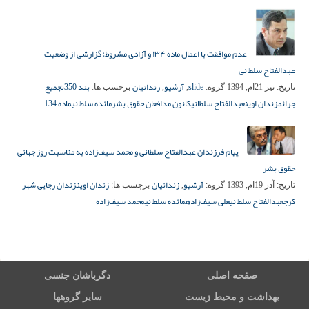
عدم موافقت با اعمال ماده ۱۳۴ و آزادی مشروط؛ گزارشی از وضعیت
عبدالفتاح سلطانی
slide
آرشیو
زندانیان
بند 350
تجمیع
تاریخ:
تیر 21ام, 1394
گروه:
,
,
برچسب ها:
جرائم
زندان اوین
عبدالفتاح سلطانی
کانون مدافعان حقوق بشر
مائده سلطانی
ماده 134
پیام فرزندان عبدالفتاح سلطانی و محمد سیف‌زاده به مناسبت روز جهانی
حقوق بشر
آرشیو
زندانیان
زندان اوین
زندان رجایی شهر
تاریخ:
آذر 19ام, 1393
گروه:
,
برچسب ها:
کرج
عبدالفتاح سلطانی
علی سیف‌زاده
مائده سلطانی
محمد سیف‌زاده
صفحه اصلی
دگرباشان جنسی
بهداشت و محیط زیست
سایر گروهها