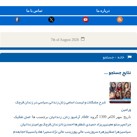
درباره ما
تماس با ما
7th of August 2026
خانه
> جستجو
نتایج جستجو ...
شرح مشکلات و لیست اسامی زنان زندانی سیاسی در زندان قرچک
ورامین
slide
آرشیو
زنان
زندانیان
اصل تفکیک
تاریخ:
مهر 26ام, 1399
گروه:
,
,
,
برچسب ها:
جرائم
پرستو معینی
پریزاد حمیدی شفق
رها احمدی
زنان
زندان قرچک ورامین
زندانیان
سیاسی
زهرا صفایی
زهره سرو
زینب عالی پور
زینب عالی نژاد
سمیرا هادیان
سهیلا حجاب
عدم