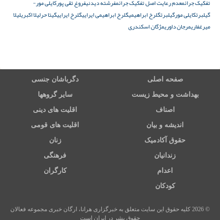
تفکیک جرائم
عدم رعایت اصل تفکیک جرائم
فرشته دیدنی
فروغ تقی پور
کایلی مور-
گیلبرت
کایلی مورگیلبرت
گلرخ ابراهیمی
گلرخ ابراهیمی ایرایی
گلرخ ایرایی
گیتا حر
لیلا اکبری
لیلا
میرغفاری
مرجان داوری
مژگان اسکندری
صفحه اصلی
دگرباشان جنسی
بهداشت و محیط زیست
سایر گروهها
اصناف
اقلیت های دینی
اندیشه و بیان
اقلیت های قومی
حقوق آکادمیک
زنان
زندانیان
فرهنگی
اعدام
کارگران
کودکان
© 2026 کلیه حقوق این سایت متعلق به خبرگزاری هرانا، ارگان خبری مجموعه فعالان
حقوق بشر در ایران است