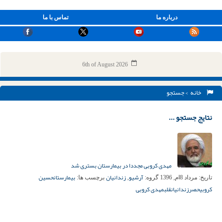
درباره ما
تماس با ما
6th of August 2026
خانه
> جستجو
نتایج جستجو ...
مهدی کروبی مجددا در بیمارستان بستری شد
آرشیو
زندانیان
بیمارستان
حسین
تاریخ:
مرداد 8ام, 1396
گروه:
,
برچسب ها:
کروبی
حصر
زندانیان
قلب
مهدی کروبی