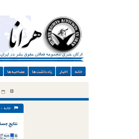
خانه
اخبار
یادداشت ها
مصاحبه ها
خانه
> 
نتایج جستج