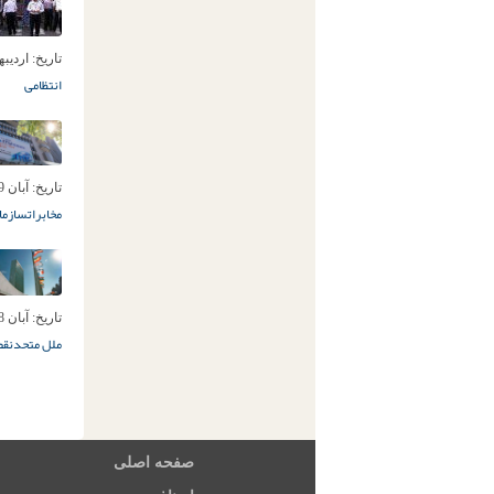
تاریخ:
اردیبهشت 1
انتظامی
تاریخ:
آبان 29ام, 1393
مخابرات
سازمان
تاریخ:
آبان 28ام, 1393
ملل متحد
نق
صفحه اصلی