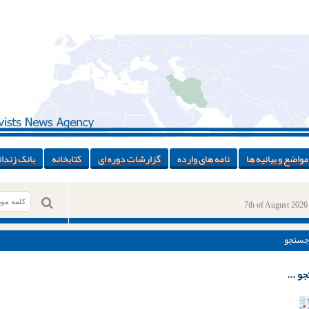
مواضع و بیانیه ها
نامه های وارده
گزارشات دوره ای
کتابخانه
بانک زندان
7th of August 2026
جستجو
و ...