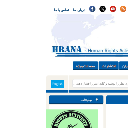
درباره ما
تماس با ما
یان
انتشارات
صفحات ویژه
English
تبلیغات