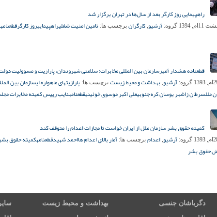
راهپیمایی روز کارگر بعد از سال‌ها در تهران برگزار شد
آرشیو
کارگران
تامین امنیت شغلی
راهپیمایی
روز کارگر
قطعنامه
ن
1ام, 1394
گروه:
,
برچسب ها:
قطعنامه هشدار آمیزسازمان بین المللی مخابرات؛ سلامتی شهروندان، پارازیت و مسوولیت دولت‌
آرشیو
بهداشت و محیط زیست
پارازیتهای ماهواره ای
سازمان بین الملل
گروه:
,
برچسب ها:
 ملل
سرطان زا
شهر بوسان کره جنوبی
علی اکبر موسوی خوئینی
قطعنامه
نایب رییس کمیته مخابرات م
کمیته حقوق بشر سازمان ملل از ایران خواست تا مجازات اعدام را متوقف کند
آرشیو
اعدام
آمار بالای اعدام ها
احمد شهید
قطعنامه
کمیته حقوق بشر
گروه:
,
برچسب ها:
ض حقوق بشر
دگرباشان جنسی
بهداشت و محیط زیست
سایر