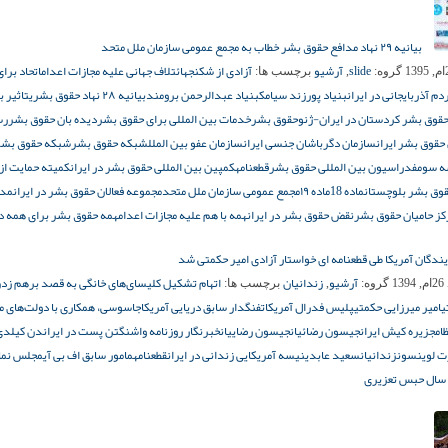
بیانیه ۲۹ نهاد مدافع حقوق بشر خطاب به مجمع عمومی سازمان ملل متحد
slide
آرشیو
آزادی از شکنجه
ائتلاف جهانی علیه مجازات اعدام
اتحاد برای
گروه:
,
برچسب ها:
م آذربایجانی در ایران
بنیاد پورزند سیامک
بنیاد عبدالرحمن برومند
بیانیه ۲۸ نهاد حقوق بشری
تاثیر ب
قوق بشر کردستان در ایران-ژنو
حقوق بشر
خدمات بین المللی برای حقوق بشر
دیده بان حقوق بشر
رس
حقوق بشر ایران
سازمان دگرباشان جنسی ایران
سازمان عفو بین الملل
شبکه حقوق بشر
شبکه حقوق بشر
ه سوم
فدراسیون بین المللی حقوق بشر
قطعنامه
کمپین بین المللی حقوق بشر در ایران
کمیته حمایت از 
قوق بشر بلوچستان
ماده 18
ماده ۱۹
مجمع عمومی سازمان ملل متحد
مجموعه فعالان حقوق بشر در ایران
مدا
کز حامیان حقوق بشر
نقض حقوق بشر در ایران
همه با هم علیه مجازات اعدام
همه حقوق بشر برای همه در
دگان آمریکا طی قطعنامه ای خواستار آزادی امیر حکمتی شد
آرشیو
زندانیان
اتهام تشکیل کلیسای‌های خانگی به قصد برهم زد
13
گروه:
,
برچسب ها:
ی
امیر میرزایی حکمتی
پلیس فدرال آمریکا
تفنگدار سابق دریایی آمریکا
جاسوسی، همکاری با دولت‌های م
ام
جزیره کیش ایران
جیسون رضائیان
جیسون رضاییان
خبرنگار روزنامه واشنگتن پست در ایران
دن کیلدی 
ت لوینسون
زندانیان
سعید عابدینی
سه آمریکایی زندانی در ایران
قطعنامه
مامور سابق اف بی آی
مجلس نما
ال حبس تعزیری