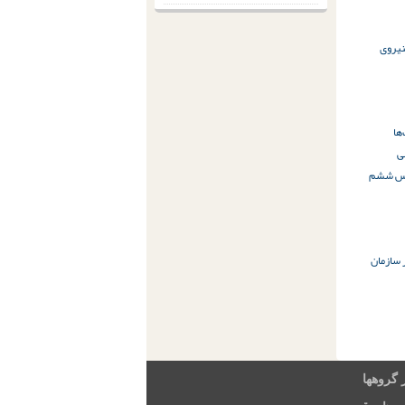
یروی
ها
ی
جلس ششم
 سازمان
 گروهها