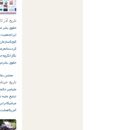
تاریخ:
آذر 22ام, 1395
حقوق بشر مرد
ایران
جمعیت ح
کوچک
سازمان 
کردستان
عرص
نگاران
گروه ح
حقوق بشر
مر
مجلس نماین
تاریخ:
خرداد 26ام, 94
ملی
امیر حکمت
تبلیغ علیه نظ
میشیگان
رابر
آمریکا
هشت س