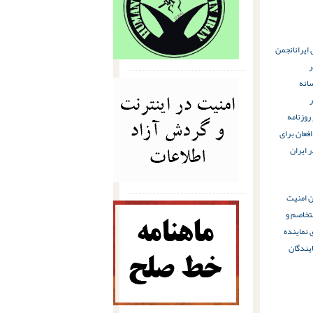
 ایران
انجمن
ر
انه
روزنامه
فعان برای
 ایران
ن امنیت
تخاصم و
نماینده
یندگان