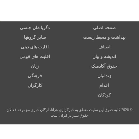
صفحه اصلی
دگرباشان جنسی
بهداشت و محیط زیست
سایر گروهها
اصناف
اقلیت های دینی
اندیشه و بیان
اقلیت های قومی
حقوق آکادمیک
زنان
زندانیان
فرهنگی
اعدام
کارگران
کودکان
© 2026 کلیه حقوق این سایت متعلق به خبرگزاری هرانا، ارگان خبری مجموعه فعالان
حقوق بشر در ایران است