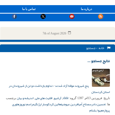
درباره ما
تماس با ما
7th of August 2026
خانه
> جستجو
نتایج جستجو ...
پنج شهروند موقتا آزاد شدند / تداوم بازداشت دو تن از شهروندان در
استان کردستان
slide
آرشیو
اقلیت های ملی
اندیشه و بیان
تاریخ:
فروردین 13ام, 1397
گروه:
,
,
,
برچسب
تحسین دادرس
صلاح اُمیا
فردین عیوضی
فعالین کرد
کوسار ارژنگی
مراسم نوروز
هاوری
ها:
پروازە
هیوا بشتام