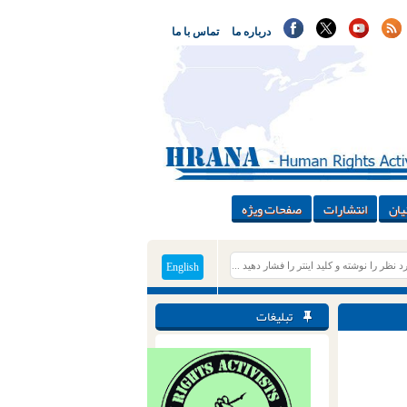
درباره ما
تماس با ما
یان
انتشارات
صفحات ویژه
English
تبلیغات