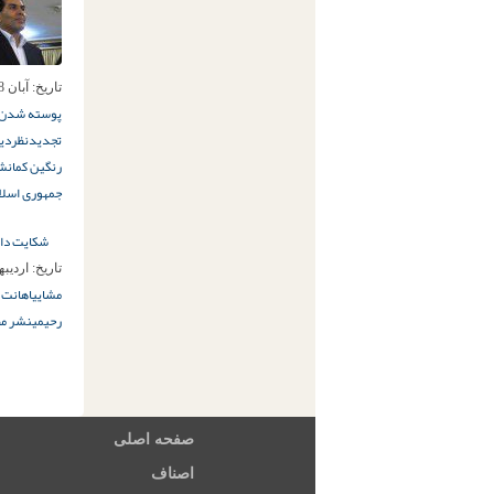
تاریخ:
آبان 18ام, 1394
پوسته شدن 
تجدیدنظر
دید
رنگین کمان
شو
جمهوری اسلا
شکایت داد
تاریخ:
اردیبهشت 7
مشایی
اهانت ب
رحیمی
نشر مط
صفحه اصلی
اصناف