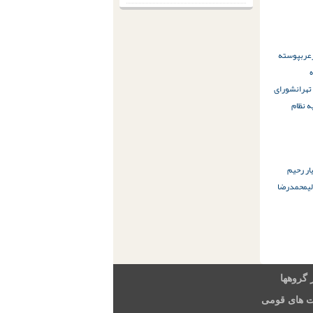
عرب
پوسته
ه
شورای
ه نظام
ار رحیم
ی
محمدرضا
 گروهها
ت های قومی