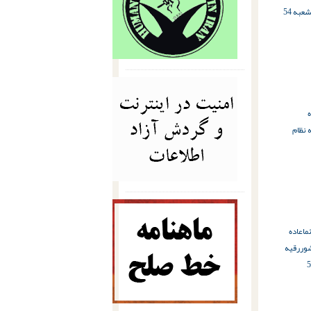
شعبه 54
ه
 نظام
م
اعاده
شور
رقیه
 54