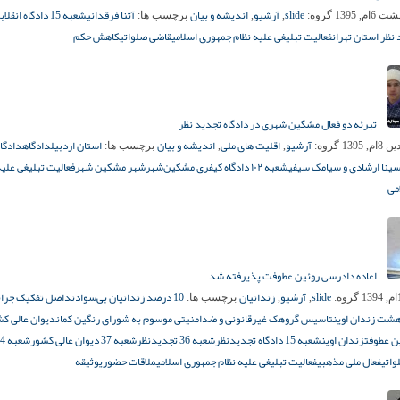
slide
آرشیو
اندیشه و بیان
آتنا فرقدانی
شعبه 15 دادگاه انقلاب
6ام, 1395
گروه:
,
,
برچسب ها:
 نظر استان تهران
فعالیت تبلیغی علیه نظام جمهوری اسلامی
قاضی صلواتی
کاهش حکم
تبرئه دو فعال مشگین شهری در دادگاه تجدید نظر
آرشیو
اقلیت های ملی
اندیشه و بیان
استان اردبیل
دادگاه
دادگا
م, 1395
گروه:
,
,
برچسب ها:
ینا ارشادی و سیامک سیفی
شعبه ۱۰۲ دادگاه کیفری مشکین‌شهر
شهر مشکین شهر
فعالیت تبلیغی علیه
می
اعاده دادرسی روئین عطوفت پذیرفته شد
slide
آرشیو
زندانیان
10 درصد زندانیان بی‌سوادند
اصل تفکیک جرائ
گروه:
,
,
برچسب ها:
شت زندان اوین
تاسیس گروهک غیرقانونی و ضدامنیتی موسوم به شورای رنگین کمان
دیوان عالی ک
ن عطوفت
زندان اوین
شعبه 15 دادگاه تجدیدنظر
شعبه 36 تجدیدنظر
شعبه 37 دیوان عالی کشور
شعبه
واتی
فعال ملی مذهبی
فعالیت تبلیغی علیه نظام جمهوری اسلامی
ملاقات حضوری
وثیقه