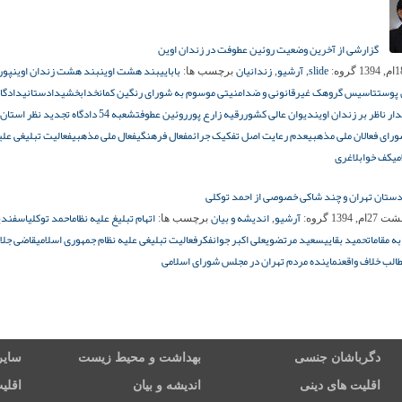
گزارشی از آخرین وضعیت روئین عطوفت در زندان اوین
slide
آرشیو
زندانیان
بابایی
بند هشت اوین
بند هشت زندان اوین
پور
گروه:
,
,
برچسب ها:
پوست
تاسیس گروهک غیرقانونی و ضدامنیتی موسوم به شورای رنگین کمان
خدابخشی
دادستانی
دادگا
ار ناظر بر زندان اوین
دیوان عالی کشور
رقیه زارع پور
روئین عطوفت
شعبه 54 دادگاه تجدید نظر استان تهران
رای فعالان ملی مذهبی
عدم رعایت اصل تفکیک جرائم
فعال فرهنگی
فعال ملی مذهبی
فعالیت تبلیغی علی
می
کف خواب
لاغری
ستان تهران و چند شاکی خصوصی از احمد توکلی
آرشیو
اندیشه و بیان
اتهام تبلیغ علیه نظام
احمد توکلی
اسفندی
2ام, 1394
گروه:
,
برچسب ها:
ه مقامات
حمید بقایی
سعید مرتضوی
علی اکبر جوانفکر
فعالیت تبلیغی علیه نظام جمهوری اسلامی
قاضی جلال
الب خلاف واقع
نماینده مردم تهران در مجلس شورای اسلامی
دگرباشان جنسی
بهداشت و محیط زیست
سایر
اقلیت های دینی
اندیشه و بیان
اقلی