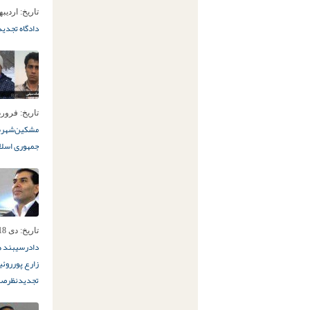
تاریخ:
اردیبهشت 
دادگاه تجدید
تاریخ:
فروردین 8ا
مشکین‌شهر
س
جمهوری اسلا
تاریخ:
دی 18ام, 1394
دادرسی
بند ه
زارع پور
روئی
تجدیدنظر
صل