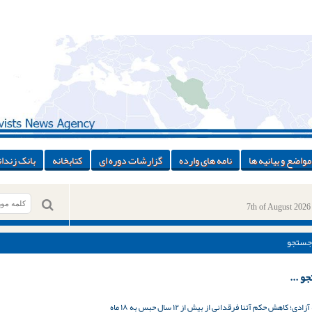
مواضع و بیانیه ها
نامه های وارده
گزارشات دوره ای
کتابخانه
بانک زندان
7th of August 2026
جستجو
و ...
ى؛ کاهش‌ حکم آتنا فرقدانی از بیش از ۱۲ سال حبس به ۱۸ ماه