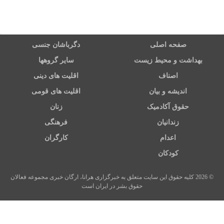
صفحه اصلی
دگرباشان جنسی
بهداشت و محیط زیست
سایر گروهها
اصناف
اقلیت های دینی
اندیشه و بیان
اقلیت های قومی
حقوق آکادمیک
زنان
زندانیان
فرهنگی
اعدام
کارگران
کودکان
© 2026 کلیه حقوق این سایت متعلق به خبرگزاری هرانا، ارگان خبری مجموعه فعالان
حقوق بشر در ایران است