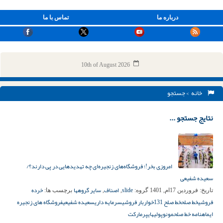
درباره ما
تماس با ما
10th of August 2026
خانه
> جستجو
نتایج جستجو ...
امروزی بخر!؛ فروشگاه‌های زنجیره‌ای چه تهدیدهایی در پی دارند؟/
سعیده شفیعی
slide
اصناف
سایر گروهها
خرده
تاریخ:
فروردین 17ام, 1401
گروه:
,
,
برچسب ها:
فروشی
خط صلح
خط صلح 131
خواربار فروشی
سرمایه داری
سعیده شفیعی
فروشگاه های زنجیره
ای
ماهنامه خط صلح
مونوپولی
هایپرمارکت