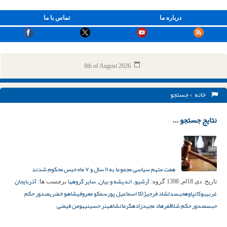
درباره ما
تماس با ما
8th of August 2026
خانه
> جستجو
نتایج جستجو ...
هفت متهم سیاسی مجموعا به ۱۱ سال و ۷ ماه حبس محکوم شدند
آرشیو
اندیشه و بیان
سایر گروهها
آذربایجان
تاریخ:
دی 18ام, 1398
گروه:
,
,
برچسب ها:
غربی
بوکان
پاوه
حبس
دلشاد فرجی
ژاکا اسماعیل پور
سمکو معروفی
شاهو خضری
صدور حکم
حبس
صدور حکم شلاق
فرهاد مجیدزاده
کرمانشاه
هنر حسینی
هومن فیضی