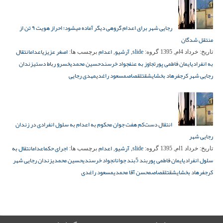
رجایی شهر برای اعدام گروهی دیگر آماده میشود؛ احراز هویت ۹ تن از
منتقل شدگان
slide
آرشیو
اعدام
اصغر عزیزی
اعدام
انتقال
تاریخ:
خرداد 4ام, 1395
گروه:
,
,
برچسب ها:
به انفرادی
ایمان فاطمی پور
تجاوز به عنف
جواد خرسند
حسین محمدی
خسرو رباط دستی
زندان
رجایی شهر کرج
فرهاد بخشایش
قتل
قصاص
مسعود راغدی
مهدی رجایی
انتقال دست‌کم هفت جوان محکوم به اعدام به سلول انفرادی در زندان
رجایی شهر
slide
آرشیو
اعدام
اجرای حکم
اعدام
انتقال به
تاریخ:
خرداد 1ام, 1395
گروه:
,
,
برچسب ها:
سلول انفرادی
ایمان فاطمی پور
بند 5
بند جوانان
جواد خرسندی
حسین محمدی
زندان رجایی شهر
کرج
فرهاد بخشایش
قتل
قصاص
محسن آقا محمدی
مسعود راغدی