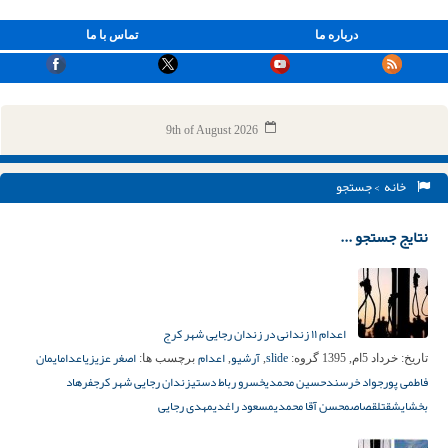
درباره ما
تماس با ما
9th of August 2026
خانه
> جستجو
نتایج جستجو ...
اعدام ۱۱ زندانی در زندان رجایی شهر کرج
slide
آرشیو
اعدام
اصغر عزیزی
اعدام
ایمان
تاریخ:
خرداد 5ام, 1395
گروه:
,
,
برچسب ها:
فاطمی پور
جواد خرسند
حسین محمدی
خسرو رباط دستی
زندان رجایی شهر کرج
فرهاد
بخشایش
قتل
قصاص
محسن آقا محمدی
مسعود راغدی
مهدی رجایی