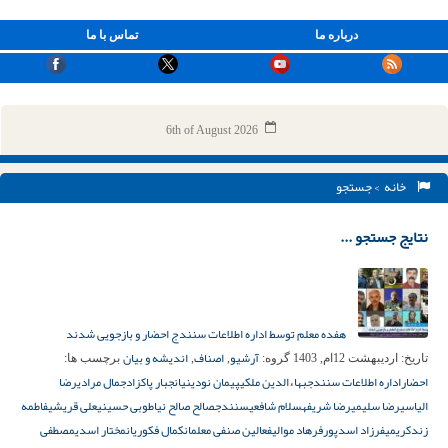
درباره ما
تماس با ما
6th of August 2026
خانه
> جستجو
نتایج جستجو ...
هفده معلم توسط اداره اطلاعات سنندج احضار و بازجویی شدند
آرشیو
اصناف
اندیشه و بیان
تاریخ:
اردیبهشت 12ام, 1403
گروه:
,
,
برچسب ها:
احضار
اداره اطلاعات سنندج
بهاءالدین ملکی
پیمان نودینیان
جبار پاکزاد
جمال مرادی
رضا
الیاسی
رضا سلیمی
رضا شریفه
سلام شافعی
سنندج
صالح صالح‌ نیا
طوبی حسینی
علی قریشی
فاطمه
زندکریمی
فرزاد اسدپور
فرهاد موالی
فعالین صنفی معلمان
کمال فکوریان
مختار اسدی
مصطفی