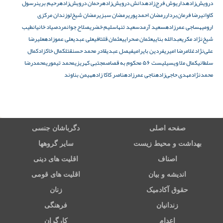
درویش‌زاده
داریوش فرج‌زاده
دانش درویش‌زاده
رحمان درویش‌زاده
رحیم برین
رسول
کاوانی
رضا فرمان‌بردار
رمضان احمدپوری
رمضان سبزی
رمضان شیخ‌لو
زندان مرکزی
ارومیه
ساجی عمرزاده
سعید آرمد
سعید تنها
سلیم خضری
صلاح جوانمرد
صیاد خانیان
طیب
شیخ‌نژاد مکری
عبدالله بنایی
عثمان صحرایی
عثمان قلتافی
علی عبدی
علی عموزاده
علیرضا
علی‌نژاد
غلامرضا امیری
فردین بایرامی
فیصل عبدی
قادر محمد حسن
قتل
کمال خاکزاد
کمال
سلطانی
کمال ملا ویسی
لیست ۵۶ محکوم به قصاص
مجتبی کهریزی
محمد تیموری
محمدرضا
محمدنژاد
مهدی حاجی‌زاده
ناجی عمرزاده
ناصر کاکا زاده
هیمن بناوند
صفحه اصلی
دگرباشان جنسی
بهداشت و محیط زیست
سایر گروهها
اصناف
اقلیت های دینی
اندیشه و بیان
اقلیت های قومی
حقوق آکادمیک
زنان
زندانیان
فرهنگی
اعدام
کارگران