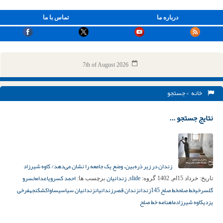
درباره ما
تماس با ما
7th of August 2026
خانه
> جستجو
نتایج جستجو ...
زندان در زیر ذره‌بین، وضع یک جامعه را نشان می‌دهد/ کاوه شیرزاد
slide
زندانیان
احمد کسروی
اعدام
خسرو
تاریخ:
خرداد 15ام, 1402
گروه:
,
برچسب ها:
گلسرخی
خط صلح
خط صلح 145
زندان
زندان قصر
زندانیان
زندانیان سیاسی
ساواک
شکنجه
فرخی
یزدی
کاوه شیرزاد
ماهنامه خط صلح