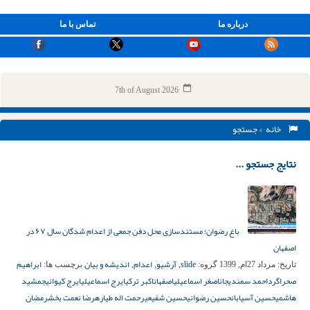
درباره ما
تماس با ما
7th of August 2026
خانه
> جستجو
نتایج جستجو ...
باغ رضوان؛ مستندسازی محل دفن جمعی از اعدام شدگان سال ۶۷ در
اصفهان
slide
آرشیو
اعدام
اندیشه و بیان
ابراهیم
تاریخ:
مرداد 27ام, 1399
گروه:
,
,
,
برچسب ها:
صحراگرد
احمد سمندیجان
اصغر اسماعیلی
اصفهان
اکبر ترکی
ایرج اسماعیلی
ایرج کیوانی
جمشید
هاشمی
حسین آسیابان
حسین رضوانی
حسین شفیعی
رحمت اله طیاره
رضا نعمت بخش
رمضان