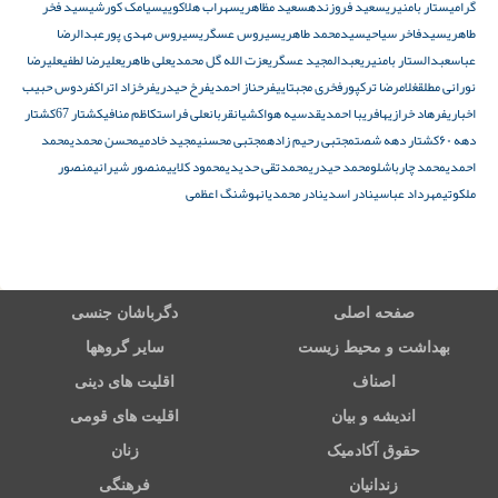
گرامی
ستار بامنیری
سعید فروزنده
سعید مظاهری
سهراب هلاکویی
سیامک کورشی
سید فخر
طاهری
سیدفاخر سیاحی
سیدمحمد طاهری
سیروس عسگری
سیروس مهدی پور
عبدالرضا
عباس
عبدالستار بامنیری
عبدالمجید عسگری
عزت الله گل محمدی
علی طاهری
علیرضا لطفی
علیرضا
نورانی مطلق
غلامرضا ترکپور
فخری مجبتایی
فرحناز احمدی
فرخ حیدری
فرخزاد اتراک
فردوس حبیب
اخباری
فرهاد خرازیها
فریبا احمدی
قدسیه هواکشیان
قربانعلی فراست
کاظم منافی
کشتار 67
کشتار
دهه ۶۰
کشتار دهه شصت
مجتبی رحیم زاده
مجتبی محسنی
مجید خادمی
محسن محمدی
محمد
احمدی
محمد چارباشلو
محمد حیدری
محمدتقی حدیدی
محمود کلایی
منصور شیرانی
منصور
ملکوتی
مهرداد عباسی
نادر اسدی
نادر محمدیان
هوشنگ اعظمی
صفحه اصلی
دگرباشان جنسی
بهداشت و محیط زیست
سایر گروهها
اصناف
اقلیت های دینی
اندیشه و بیان
اقلیت های قومی
حقوق آکادمیک
زنان
زندانیان
فرهنگی