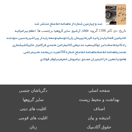
صد و چهارمین شماره از ماهنامه خط صلح منتشر شد
slide
آرشیو
سایر گروهها
اعظم بهرامی
الهه
تاریخ:
دی 2ام, 1398
گروه:
,
,
برچسب ها:
امانی
امین قضائی
ایدز
پانیذ قهرمانی
پیمان یاریان
توسعه
توسعه پایدار پیراشهری
حسین سودمند
رادکانی
خط صلح
دلبر توکلی
سعید مدنی
علی کلائی
فرامرز محمدی فر
کامیار علایی
کشیش
ماری
محمدی
ماهنامه خط صلح
ماهنامه خط صلح شماره 104
مجید دری
محمد محبی
مرتضی
هامونیان
معین خزائلی
مهران مصدق نیا
مهوش شفیعی
نیلوفر فولادی
صفحه اصلی
دگرباشان جنسی
بهداشت و محیط زیست
سایر گروهها
اصناف
اقلیت های دینی
اندیشه و بیان
اقلیت های قومی
حقوق آکادمیک
زنان