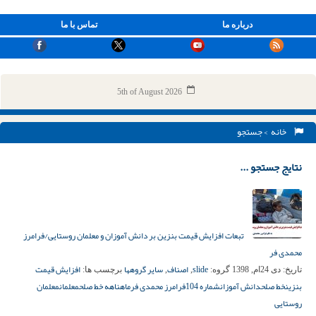
درباره ما
تماس با ما
5th of August 2026
خانه
> جستجو
نتایج جستجو ...
تبعات افزایش قیمت بنزین بر دانش آموزان و معلمان روستایی/فرامرز
محمدی فر
slide
اصناف
سایر گروهها
افزایش قیمت
تاریخ:
دی 24ام, 1398
گروه:
,
,
برچسب ها:
بنزین
خط صلح
دانش آموزان
شماره 104
فرامرز محمدی فر
ماهناهه خط صلح
معلمان
معلمان
روستایی