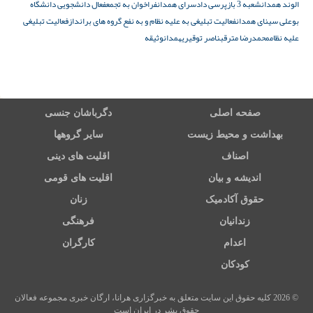
الوند همدان
شعبه 3 بازپرسی دادسرای همدان
فراخوان به تجمع
فعال دانشجویی دانشگاه
بوعلی سینای همدان
فعالیت تبلیغی به علیه نظام و به نفع گروه های برانداز
فعالیت تبلیغی
علیه نظام
محمدرضا مترقب
ناصر توقیری
همدان
وثیقه
صفحه اصلی
دگرباشان جنسی
بهداشت و محیط زیست
سایر گروهها
اصناف
اقلیت های دینی
اندیشه و بیان
اقلیت های قومی
حقوق آکادمیک
زنان
زندانیان
فرهنگی
اعدام
کارگران
کودکان
© 2026 کلیه حقوق این سایت متعلق به خبرگزاری هرانا، ارگان خبری مجموعه فعالان
حقوق بشر در ایران است