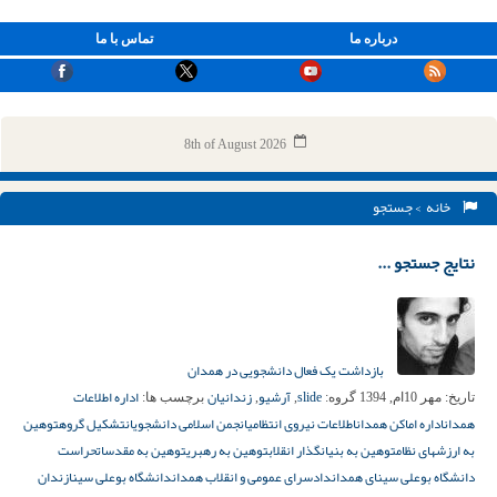
درباره ما
تماس با ما
8th of August 2026
خانه
> جستجو
نتایج جستجو ...
بازداشت یک فعال دانشجویی در همدان
slide
آرشیو
زندانیان
اداره اطلاعات
تاریخ:
مهر 10ام, 1394
گروه:
,
,
برچسب ها:
همدان
اداره اماکن همدان
اطلاعات نیروی انتظامی
انجمن اسلامی دانشجویان
تشکیل گروه
توهین
به ارزشهای نظام
توهین به بنیانگذار انقلاب
توهین به رهبری
توهین به مقدسات
حراست
دانشگاه بوعلی سینای همدان
دادسرای عمومی و انقلاب همدان
دانشگاه بوعلی سینا
زندان