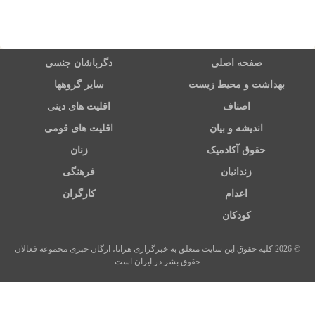
صفحه اصلی
دگرباشان جنسی
بهداشت و محیط زیست
سایر گروهها
اصناف
اقلیت های دینی
اندیشه و بیان
اقلیت های قومی
حقوق آکادمیک
زنان
زندانیان
فرهنگی
اعدام
کارگران
کودکان
© 2026 کلیه حقوق این سایت متعلق به خبرگزاری هرانا، ارگان خبری مجموعه فعالان
حقوق بشر در ایران است