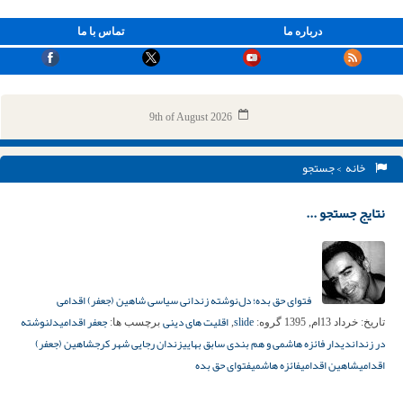
درباره ما
تماس با ما
9th of August 2026
خانه
> جستجو
نتایج جستجو ...
فتوای حق بده؛ دل‌نوشته زندانی سیاسی شاهین (جعفر) اقدامی
slide
اقلیت های دینی
جعفر اقدامی
دلنوشته
تاریخ:
خرداد 13ام, 1395
گروه:
,
برچسب ها:
در زندان
دیدار فائزه هاشمی و هم بندی سابق بهایی
زندان رجایی شهر کرج
شاهین (جعفر)
اقدامی
شاهین اقدامی
فائزه هاشمی
فتوای حق بده