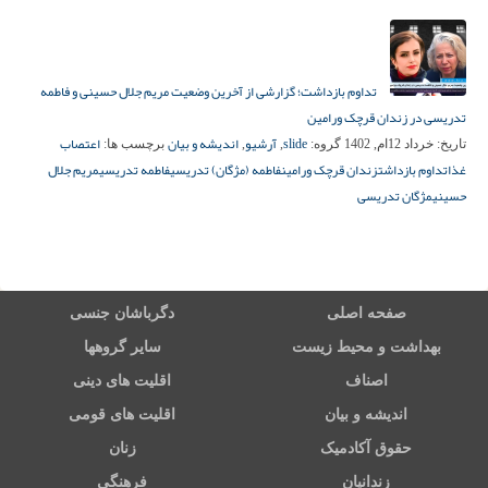
تداوم بازداشت؛ گزارشی از آخرین وضعیت مریم جلال حسینی و فاطمه
تدریسی در زندان قرچک ورامین
slide
آرشیو
اندیشه و بیان
اعتصاب
تاریخ:
خرداد 12ام, 1402
گروه:
,
,
برچسب ها:
غذا
تداوم بازداشت
زندان قرچک ورامین
فاطمه (مژگان) تدریسی
فاطمه تدریسی
مریم جلال
حسینی
مژگان تدریسی
صفحه اصلی
دگرباشان جنسی
بهداشت و محیط زیست
سایر گروهها
اصناف
اقلیت های دینی
اندیشه و بیان
اقلیت های قومی
حقوق آکادمیک
زنان
زندانیان
فرهنگی