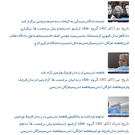
جلسه دادگاه رسیدگی به اتهامات سه متهم سیاسی برگزار شد
slide
آرشیو
اندیشه و بیان
برگزاری
تاریخ:
دی 13ام, 1402
گروه:
,
,
برچسب ها:
دادگاه
زندان کچویی کرج
سیامک نصیری
سید موسی آصف الحسینی
شعبه اول دادگاه انقلاب
البرز
فاطمه (مژگان) تدریسی
کرج
مریم جلال حسینی
ندامتگاه مرکزی کرج
فاطمه تدریسی از زندان قرچک وارمین آزاد شد
slide
زندانیان
آزادی
تهران
زندان قرچک
تاریخ:
تیر 15ام, 1402
گروه:
,
برچسب ها:
وارمین
فاطمه (مژگان) تدریسی
فاطمه تدریسی
مژگان تدریسی
تداوم بازداشت و بلاتکلیفی فاطمه تدریسی در زندان قرچک ورامین
slide
آرشیو
اندیشه و بیان
تداوم
تاریخ:
خرداد 22ام, 1402
گروه:
,
,
برچسب ها:
بازداشت
زندان قرچک ورامین
فاطمه (مژگان) تدریسی
فاطمه تدریسی
مژگان تدریسی