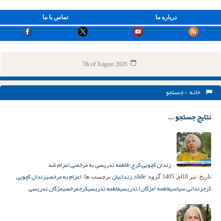
درباره ما
تماس با ما
7th of August 2026
خانه
> جستجو
نتایج جستجو ...
زندان کچویی کرج؛ فاطمه تدریسی به مرخصی اعزام شد
slide
زندانیان
اعزام به مرخصی
زندان کچویی
تاریخ:
تیر 18ام, 1405
گروه:
,
برچسب ها:
کرج
زندانی سیاسی
فاطمه (مژگان) تدریسی
فاطمه تدریسی
کرج
مرخصی
مژگان تدریسی