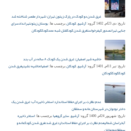
غرق شدن دو کودک در پارک زیتون تهران؛ شهردار مقصر شناخته شد
آرشیو
کودکان
بوستان زیتون
تهران
دادسرای
تاریخ:
دی 23ام, 1402
گروه:
,
برچسب ها:
جنایی تهران
صدور کیفرخواست
غرق شدن کودک
قتل شبه عمد
کودک
کودکان
حاشیه شهر اصفهان؛ غرق شدن یک کودک ۸ ساله در آب بند
آرشیو
کودکان
اصفهان
حاشیه نشینی
غرق شدن
تاریخ:
تیر 11ام, 1401
گروه:
,
برچسب ها:
کودک
کودک
کودکان
عدم نظارت بر اجرای حفاظ استاندارد استخر ذخیره آب؛ غرق شدن یک
دختر نوجوان در شهرستان مانه و سملقان
آرشیو
سایر گروهها
استخر ذخیره
تاریخ:
شهریور 24ام, 1400
گروه:
,
برچسب ها:
آب
خراسان شمالی
عدم نظارت بر اجرای حفاظ استاندارد
غرق شدن
غرق شدن کودک
مانه و
سملقان
نوجوانان