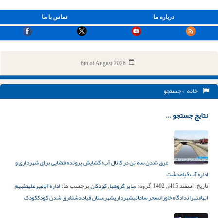
درباره ما
تماس با ما
6th of August 2026
خانه
> جستجو
نتایج جستجو ...
غرق شدن سه تن در کانال آب؛ گشایش پرونده قضایی برای شهرداری و
اداره آب قیامدشت
سایر گروهها
کودکان
اداره آب
امیرعلی
تفهیم
تاریخ:
اسفند 15ام, 1402
گروه:
,
برچسب ها:
اتهام
تهران
دادگاه خاوران
سحر سامانی
شهرداری
شهرستان قیامدشت
غرق شدن کودک
کودک