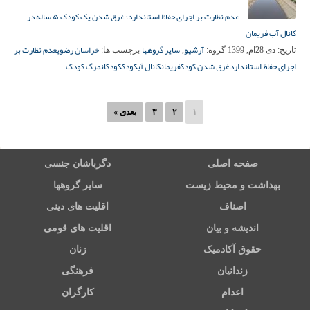
عدم نظارت بر اجرای حفاظ استاندارد؛ غرق شدن یک کودک ۵ ساله در
کانال آب فریمان
آرشیو
سایر گروهها
خراسان رضوی
عدم نظارت بر
تاریخ:
دی 28ام, 1399
گروه:
,
برچسب ها:
اجرای حفاظ استاندارد
غرق شدن کودک
فریمان
کانال آب
کودک
کودکان
مرگ کودک
۱
۲
۳
بعدی »
صفحه اصلی
دگرباشان جنسی
بهداشت و محیط زیست
سایر گروهها
اصناف
اقلیت های دینی
اندیشه و بیان
اقلیت های قومی
حقوق آکادمیک
زنان
زندانیان
فرهنگی
اعدام
کارگران