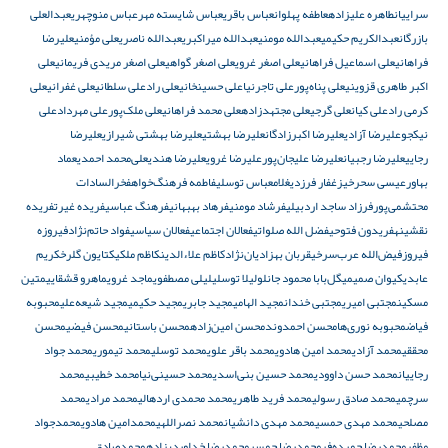
سراییان
طاهره علیزاده
عاطفه پهلوان
عباس باقری
عباس شایسته مهر
عباس منوچهری
عبدالعلی
بازرگان
عبدالکریم حکیمی
عبدالله مومنی
عبدالله میراکبری
عبدالله ناصری
على مؤمنى
عليرضا
فراهانی
علی اسماعیل فراهانی
علی اصغر غروی
علی اصغر گواهی
علی اصغر مریدی فریمانی
علی
اکبر طاهری قزوینی
علی پناه‌پور
علی تاجرنیا
علی حسینخانی
علی راد
علی سلطانی
علی غفرانی
علی
کرمی راد
علی کیان
علی گرجی
علی مجتهدزاده
علی محمد فراهانی
علی ملک‌پور
علی مهرداد
علی
نیکجو
علیرضا آزادی
علیرضا اکبرزادگان
علیرضا بهشتی
علیرضا بهشتی شیرازی
علیرضا
رجایی
علیرضا رجبیان
علیرضا علیجان‌پور
علیرضا غروی
علیرضا هندی
علی‌محمد احمدی
عماد
بهاور
عیسی سحرخیز
غفار فرزدی
غلامعباس توسلی
فاطمه فرهنگ‌خواه
فخرالسادات
محتشمی‌پور
فرزاد ساجد اردبیلی
فرشاد مومنی
فرهاد بهبهانی
فرهنگ عباسی
فریده غیرت
فریده
نقشینه
فریدون فتوحی
فضل الله صلواتی
فعالان اجتماعی
فعالان سیاسی
فواد حاتم‌نژاد
فیروزه
فیروز
فیض‌الله عرب‌سرخی
قربان بهزادیان‌نژاد
کاظم علاءالدین
کاظم ملکی
کتایون گلرخ
کریم
عابدی
کیوان صمیمی
گل‌بابا محمود جانلو
لیلا توسلی
لیلی مصطفوی
ماجد غروی
ماهرو قشقایی
متین
مسکین
مجتبی امیری
مجتبی خندان
مجید الهامی
مجید جابری
مجید حکیمی
مجید شیعه‌علی
محبوبه
فیاض
محبوبه نوری‌ها
محسن احمدوند
محسن امین‌زاده
محسن باستانی
محسن فیضی
محسن
محققی
محمد آزادی
محمد امین هادوی
محمد باقر علوی
محمد توسلی
محمد تیموری
محمد جواد
رجاییان
محمد حسن داوودی
محمد حسین بنی‌اسدی
محمد حسینی‌نیا
محمد خطیبی
محمد
سرچمی
محمد صادق رسولی
محمد فرید طاهری
محمد محمدی اردهالی
محمد مرادی
محمد
مصلحی
محمد مهدی حمسی
محمد مهدی دانشیان
محمد نصراللهی
محمدامین هادوی
محمدجواد
مظفر
محمدرضا چمیده‌فر
محمدرضا حمسی
محمدرضا خداوردیزاده
محمدصادق