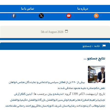
درباره ما
تماس با ما
5th of August 2026
خانه
> جستجو
نتایج جستجو ...
بیش از ۲۸۰ تن از فعالان سیاسی و اجتماعی و نمایندگان مجلس خواهان
نقض حکم صادره علیه محمود صادقی شدند
اندیشه و بیان
آبتین گلکار
آرش
تاریخ:
اردیبهشت 23ام, 1399
گروه:
برچسب ها:
نجبایی
ابراهیم اصغرزاده
ابراهیم خوش‌سیرت
ابوالفضل بازرگان
ابوالفضل حکیمی
ابوالفضل
نجفی
ابوطالب آدینه‌وند
احد رضایی
احسان شریف ثانوی
احسان مالکی‌پور
احمد رحمانی مقدم
احمد