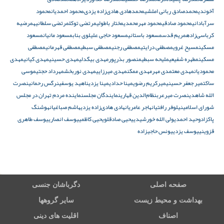
آخوندی
محمدصادق ربانی املشی
محمدهادى هادی‌زاده يزدى
محمود احمدیان
محمود
سرآبادانی
محمود صادقی
محمود مهرمحمدی
مختار باطولی
مرتضی توکل
مرتضی سلطانیه
مرضیه
کرباسی‌زاده
مریم قدس
مسعود باستانی
مسعود حاجی علیلوی بناب
مسعود مانیان
مسعود
مسکین
مسیح غروی
مصطفی درایتی
مصطفی رجنی
مصطفی سبطی
مصطفی قهرمانی
مصطفی
مسکین
مطهره شفیعی
ملیحه سبطی
منصور بذرپور
مهدی بیگدلی
مهدی حسینی
مهدی کیانی
مهدی
محمودیان
مهدی معتمدی مهر
مهدی ممکن
مهدی میرزایی
مهدی نوربخش
مهرداد حجتی
موسی
ساکت
میر جعفر حسینی
میرکریم رضوی
مینا حدادی
مینا یزدی
ناهید یوسفی
نرگس رحمانی
نصرت
الله شاهدی
نصرت میرعرب
نظام‌الدین قهاری
نمایندگان مجلس
نماینده مردم تهران در مجلس
شورای اسلامی
نیلوفر رافتیان
هاجر عامریان
هادی هادی‌زاده یزدی
هاشم صباغیان
هوشنگ
پاکزاد
وحید احمدی
ولی الله خورشیدی
یحیی صادقلو
یحیی کاظمی
یوسف انصاری
یوسف طاهری
قزوینی
یوسف یزدی
یونس حاجیزاده
صفحه اصلی
دگرباشان جنسی
بهداشت و محیط زیست
سایر گروهها
اصناف
اقلیت های دینی