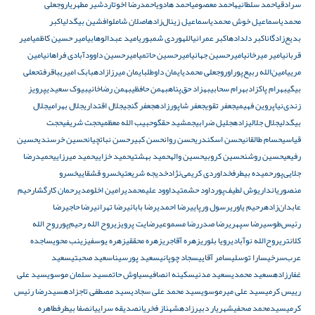
سرادقی
احمد سلطانیه
احمد معصومی
احمد هادوی
احمدرضا اخوت
اردشیر مطهری
اروجعلی
محمدی
اسماعیل خوش محمدی
اسماعیل زینال‌زاده
اصلان شاملو
افشین بیگدلی
اکبر
بدیع‌زادگان
اکبر دلداده
اکبر عمرانی
اللهوردی شمبوری
امید عبدالوهابی
امیر حسین کاظمی
امیر
قربانی
امیر میرخانی
امیرحسین جهانی
امیرحسین حاتمی
امیرحسین داوودآبادی فراهانی
امین
مریی
امین‌الله ربیع‌پور
اوروجعلی محمدی
ایمان داوطلب
ایمان میرزازاده
بابک امیری
باقرفتحعلی
بیگی
بهرام پاکزاد
بهرام سحابی
بهزاد حق‌پناه
بهمن حافظی
بهمن رضاخانی
بیوک سعیدی
پرویز
زندی‌نیا
پروین فهیمی
جعفر تقوی
جعفر شاپورزاده
جعفر گنجی
جلال اقتداری
جلال بهرامی
جلال
بیگدلی
جلال جلالی‎زاده
جلیل ضرابی
جمشید حقگو
حبیب الله معظمی
حجت شریفی
حجت
قیاسی
حسام طالقانی
حسن اسکندری
حسن روان
حسن کبیر
حسن نباتچیان
حسین خرسندی
حسین
رفیعی
حسین روشن
حسین کروبی
حسین واله
حمید بهشتی
حمید خزایی
حمید میرزایی
حمیدرضا
جلایی‌پور
حمیده بیطرف
خداوردی کریمی‌نژاد
خدیجه شریعتی
خسرو قشقایی
خسرو
منصوریان
داریوش لطیف‌پور
داود حشمتی
داوود علیمحمدی
رامین اخلومدی
رحمان کارگشا
رحیم
عابدان‌زاده
رحیم یاوری
رسول ورپایی
رضا احمدی
رضا بابائی
رضا تهرانی
رضا حاجی
رضا
رئیس‌طوسی
رضا سپهری
رضا صدر
رضا مسموعی
رضایت پرویزی
روح الله رحیم‌پور
روح الله
کلانتری
روح‌الله نوآبادی
رویا بلوری
زهره آقاجری
زهره محققی
زهره یوسفی
زینب محوی
ساجده
عرب‌سرخی
سارا توسلی
سامر آقایی
سجاد چوپانی
سعید پورسینا
سعید صحبتی
سعید
غفارزاده
سعید محمدی
سعید مدنی
سکینه انصافی
سیاوش حاتم
سید سلمان موسوی
سید علی
رییس کرمی
سید علی میرموسوی
سید محمد علی سجادی
سید مصطفی تاجزاده
سیدرضا رئیس
کرمی
سیدمحمد صحفی
شهریار دبیرزاده
شهناز فخریان
صدیقه سراییان
صفا بیطرف
طاهره