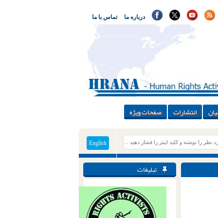
درباره ما
تماس با ما
یان
انتشارات
صفحات ویژه
English
تبلیغات