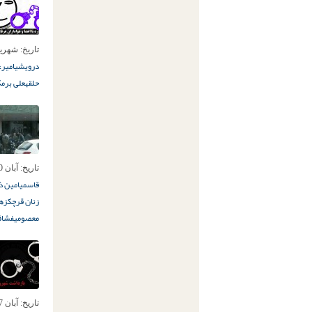
تاریخ:
شهریور 10ام
درویشی
امیر
حلقه
علی برمک
تاریخ:
آبان 10ام, 1395
قاسمی
امین ذ
زنان قرچک
زهر
معصومی
فشاف
تاریخ:
آبان 7ام, 1395