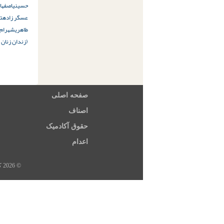
حسینی
اصفهان
عسگر زاده
ت
طاهری
شهرام 
(زندان زنان
صفحه اصلی
اصناف
حقوق آکادمیک
اعدام
© 2026 کلیه حقوق این سایت متعلق به خبرگزاری هرانا، ارگان خبری مجموعه فعالان حقوق بشر در ایران است