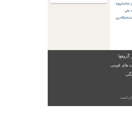
 نجاتیان
پویا
 علی
ندامتگاه ری
 گروهها
ت های قومی
گی