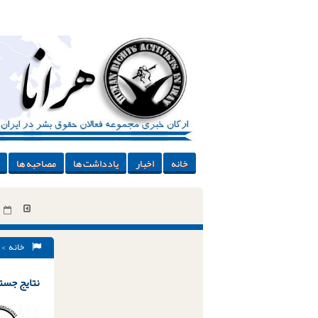
خانه
اخبار
یادداشت ها
مصاحبه ها
خانه
> 
نتایج جستج