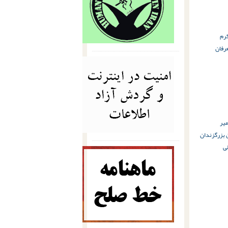
کرم
رفان
میر
 بزرگ
زندان
ی