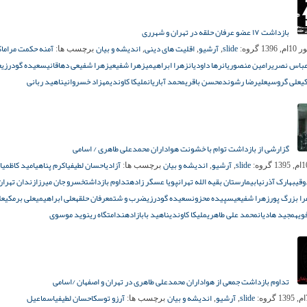
بازداشت ۱۷ عضو عرفان حلقه در تهران و شهرری
slide
آرشیو
اقلیت های دینی
اندیشه و بیان
آمنه حکمت مرام
ا
, 1396
گروه:
,
,
,
برچسب ها:
عباس نصری
رامین منصوریان
رها داودیان
زهرا ابراهیمی
زهرا شفیعی
زهرا شفیعی دهاقانی
سعیده گودرزی
ع
ی
علی گروسی
علیرضا رشوند
محسن باقری
محمد آباریان
ملیکا کاوندی
مهزاد خسروانی
ناهید ربانی
گزارشی از بازداشت‌‌ توام با خشونت هواداران محمدعلی طاهری / اسامی
slide
آرشیو
اندیشه و بیان
آزادی
احسان لطیفی
اکرم پناهی
امید کاظمی
ا
گروه:
,
,
برچسب ها:
وقی
بهارک آذرنیا
بیمارستان بقیه الله تهران
پویا عسگر زاده
تداوم بازداشت
خسرو جان میرزا
زندان تهران
ا بزرگ‌ پور
زهرا شفیعی
سپیده محزون
سعیده گودرزی
ضرب و شتم
عرفان حلقه
علی ابراهیمی
علی برمکی
عل
ویه
مجید هادیان
محمد علی طاهری
ملیکا کاوندی
ناهید بابازاده
ندامتگاه ری
نوید موسوی
تداوم بازداشت جمعی از هواداران محمدعلی طاهری در تهران و اصفهان /اسامی
slide
آرشیو
اندیشه و بیان
آرزو توسک
احسان لطیفی
اسماعیل
گروه:
,
,
برچسب ها: