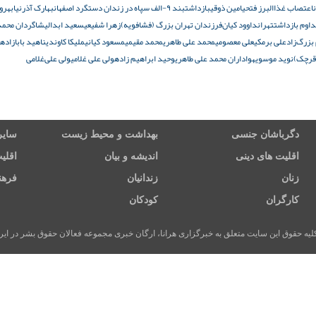
اعتصاب غذا
البرز فتحی
امین ذوقی
بازداشت
بند ۹-الف سپاه در زندان دستگرد اصفهان
بهارک آذرنیا
بهروز
داوم بازداشت
تهران
داوود کیان‌فر
زندان تهران بزرگ (فشافویه)
زهرا شفیعی
سعید ابدالی
شاگردان محمد
بزرگ‌زاد
علی برمکی
علی معصومی
محمد علی طاهری
محمد مقیمی
مسعود کیانی
ملیکا کاوندی
ناهید بابازاده
 قرچک)
نوید موسوی
هواداران محمد علی طاهری
وحید ابراهیم زاده
ولی علی‌ غلامی
ولی علی‌غلامی
دگرباشان جنسی
بهداشت و محیط زیست
سایر
اقلیت های دینی
اندیشه و بیان
اقلی
زنان
زندانیان
فرهن
کارگران
کودکان