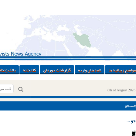
مواضع و بیانیه ها
نامه های وارده
گزارشات دوره ای
کتابخانه
بانک زندان
8th of August 2026
جستجو
و ...