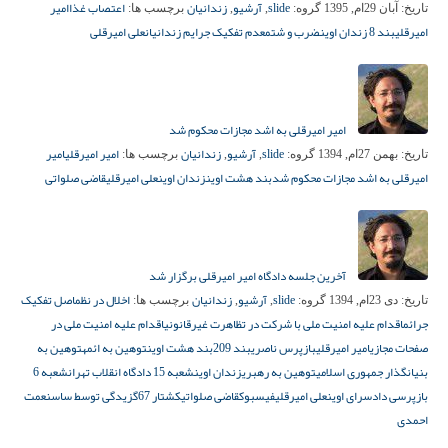
slide
آرشیو
زندانیان
اعتصاب غذا
امیر
تاریخ:
آبان 29ام, 1395
گروه:
,
,
برچسب ها:
امیرقلی
بند 8 زندان اوین
ضرب و شتم
عدم تفکیک جرایم زندانیان
علی امیرقلی
امیر امیرقلی به اشد مجازات محکوم شد
slide
آرشیو
زندانیان
امیر امیرقلی
امیر
تاریخ:
بهمن 27ام, 1394
گروه:
,
,
برچسب ها:
امیرقلی به اشد مجازات محکوم شد
بند هشت اوین
زندان اوین
علی امیرقلی
قاضی صلواتی
آخرین جلسه دادگاه امیر امیرقلی برگزار شد
slide
آرشیو
زندانیان
اخلال در نظم
اصل تفکیک
تاریخ:
دی 23ام, 1394
گروه:
,
,
برچسب ها:
جرائم
اقدام علیه امنیت ملی با شرکت در تظاهرت غیرقانونی
اقدام علیه امنیت ملی در
صفحات مجازی
امیر امیرقلی
بازپرس ناصری
بند 209
بند هشت اوین
توهین به ائمه
توهین به
بنیانگذار جمهوری اسلامی
توهین به رهبری
زندان اوین
شعبه 15 دادگاه انقلاب تهران
شعبه 6
بازپرسی دادسرای اوین
علی امیرقلی
فیسبوک
قاضی صلواتی
کشتار 67
گزیدگی توسط ساس
نعمت
احمدی