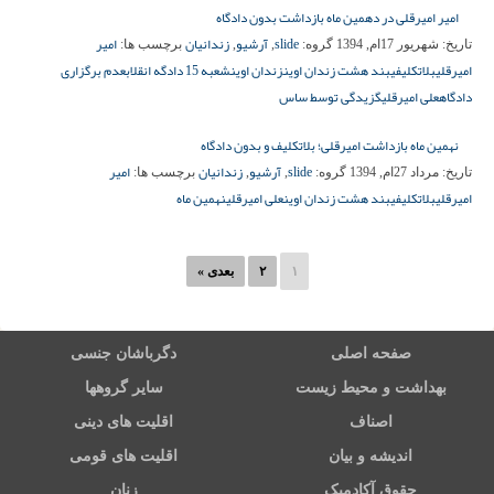
امیر امیرقلی در دهمین ماه بازداشت بدون دادگاه
slide
آرشیو
زندانیان
امیر
تاریخ:
شهریور 17ام, 1394
گروه:
,
,
برچسب ها:
امیرقلی
بلاتکلیفی
بند هشت زندان اوین
زندان اوین
شعبه 15 دادگه انقلاب
عدم برگزاری
دادگاه
علی امیرقلی
گزیدگی توسط ساس
نهمین ماه بازداشت امیرقلی؛ بلاتکلیف و بدون دادگاه
slide
آرشیو
زندانیان
امیر
تاریخ:
مرداد 27ام, 1394
گروه:
,
,
برچسب ها:
امیرقلی
بلاتکلیفی
بند هشت زندان اوین
علی امیرقلی
نهمین ماه
۱
۲
بعدی »
صفحه اصلی
دگرباشان جنسی
بهداشت و محیط زیست
سایر گروهها
اصناف
اقلیت های دینی
اندیشه و بیان
اقلیت های قومی
حقوق آکادمیک
زنان