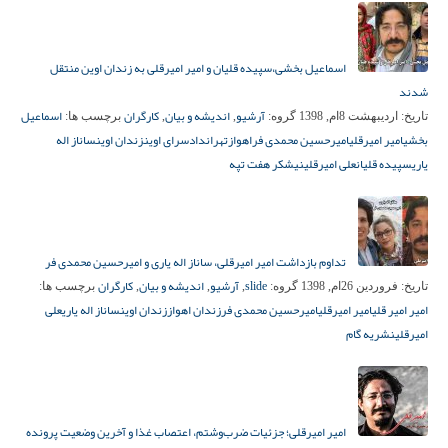
اسماعیل بخشی،سپیده قلیان و امیر امیرقلی به زندان اوین منتقل
شدند
آرشیو
اندیشه و بیان
کارگران
اسماعیل
تاریخ:
اردیبهشت 8ام, 1398
گروه:
,
,
برچسب ها:
بخشی
امیر امیرقلی
امیرحسین محمدی فر
اهواز
تهران
دادسرای اوین
زندان اوین
ساناز اله
یاری
سپیده قلیان
علی امیرقلی
نیشکر هفت تپه
تداوم بازداشت امیر امیرقلی، ساناز اله یاری و امیرحسین محمدی فر
slide
آرشیو
اندیشه و بیان
کارگران
تاریخ:
فروردین 26ام, 1398
گروه:
,
,
,
برچسب ها:
امیر امیر قلی
امیر امیرقلی
امیرحسین محمدی فر
زندان اهواز
زندان اوین
ساناز اله یاری
علی
امیرقلی
نشریه گام
امیر امیرقلی؛ جزئیات ضرب‌وشتم، اعتصاب غذا و آخرین وضعیت پرونده