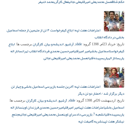
حکم شلاق
عسل محمدی
علی امیرقلی
علی نجاتی
فعال کارگری
محمد خنیفر
اعتراضات هفت تپه؛ ابلاغ کیفرخواست ۴ تن از متهمین از جمله اسماعیل
بخشی در دادگاه انقلاب
slide
آرشیو
اندیشه و بیان
کارگران
ابلاغ
تاریخ:
خرداد 23ام, 1398
گروه:
,
,
,
برچسب ها:
کیفرخواست
اسماعیل بخشی
امیر امیرقلی
امیرحسین محمدی فر
دادگاه انقلاب تهران
سانار اله
یاری
ساناز الهیاری
سپیده قلیان
عسل محمدی
علی امیرقلی
علی نجاتی
اعتراضات هفت تپه؛ آخرین جلسه بازپرسی اسماعیل بخشی و چهار تن
دیگر برگزار شد / احضار دو تن دیگر
slide
آرشیو
اندیشه و بیان
کارگران
تاریخ:
اردیبهشت 26ام, 1398
گروه:
,
,
,
برچسب ها:
اسماعیل بخشی
اعتراضات هفت تپه
امیر امیرقلی
امیرحسین محمدی فر
زندان اوین
ساناز اله
یاری
سپیده قلیان
شعبه 7 بازپرسی دادسرای اوین
عسل محمدی
علی امیرقلی
علی نجاتی
مجتمع
نیشکر هفت تپه
نشریه گام
هفت تپه