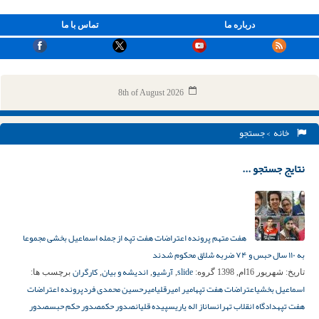
درباره ما
تماس با ما
8th of August 2026
خانه
> جستجو
نتایج جستجو ...
هفت متهم پرونده اعتراضات هفت تپه از جمله اسماعیل بخشی مجموعا
به ۱۱۰ سال حبس و ۷۴ ضربه شلاق محکوم شدند
slide
آرشیو
اندیشه و بیان
کارگران
تاریخ:
شهریور 16ام, 1398
گروه:
,
,
,
برچسب ها:
اسماعیل بخشی
اعتراضات هفت تپه
امیر امیرقلی
امیرحسین محمدی فرد
پرونده اعتراضات
هفت تپه
دادگاه انقلاب تهران
ساناز اله یاری
سپیده قلیان
صدور حکم
صدور حکم حبس
صدور