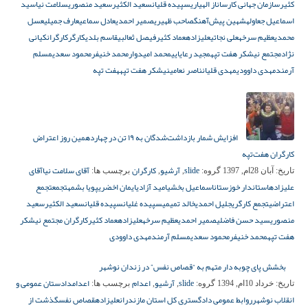
کثیر
سازمان جهانی کار
ساناز الهیاری
سپیده قلیان
سعید الکثیر
سعید منصوری
سلامت نیا
سید
اسماعیل جعاوله
شهین پیش‌آهنگ
صاحب ظهیری
صمیر احمدی
عادل سماعی
عارف جمیلی
عسل
محمدی
عظیم سرخه
علی نجاتی
علیزاده
عماد کثیر
فیصل ثعالبی
قاسم بلدی
کارگر
کارگران
کیانی
نژاد
مجتمع نیشکر هفت تپه
مجید رعایایی
محمد امیدوار
محمد خنیفر
محمود سعدی
مسلم
آرمند
مهدی داوودی
مهدی قلیان
ناصر نعامی
نیشکر هفت تپه
هفت تپه
افزایش شمار بازداشت‌شدگان به ۱۹ تن در چهاردهمین روز اعتراض
کارگران هفت‌تپه
slide
آرشیو
کارگران
آقای سلامت نیا
آقای
تاریخ:
آبان 28ام, 1397
گروه:
,
,
برچسب ها:
علیزاده
استاندار خوزستان
اسماعیل بخشی
امید آزادی
ایمان اخضری
پویا بشمه
تجمع
تجمع
اعتراضی
تجمع کارگری
جلیل احمدی
خالد تمیمی
سپیده غلیان
سپیده قلیان
سعید الکثیر
سعید
منصوری
سید حسن فاضلی
صمیر احمدی
عظیم سرخه
علیزاده
عماد کثیر
کارگران مجتمع نیشکر
هفت تپه
محمد خنیفر
محمود سعدی
مسلم آرمند
مهدی داوودی
بخشش پای چوبه دار متهم به “قصاص نفس” در زندان نوشهر
slide
آرشیو
اعدام
اعدام
دادستان عمومی و
تاریخ:
خرداد 10ام, 1394
گروه:
,
,
برچسب ها:
انقلاب نوشهر
روابط عمومی دادگستری کل استان مازندران
علیزاده
قصاص نفس
گذشت از