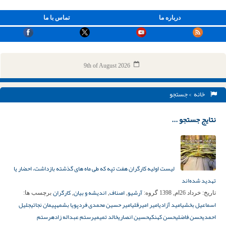
درباره ما
تماس با ما
9th of August 2026
خانه
> جستجو
نتایج جستجو ...
لیست اولیه کارگران هفت تپه که طی ماه های گذشته بازداشت، احضار یا
تهدید شده‌اند
آرشیو
اصناف
اندیشه و بیان
کارگران
تاریخ:
خرداد 26ام, 1398
گروه:
,
,
,
برچسب ها:
اسماعیل بخشی
امید آزادی
امیر امیرقلی
امیر حسین محمدی فرد
پویا بشمه
پیمان نجاتی
جلیل
احمدی
حسن فاضلی
حسن کهنکی
حسین انصاری
خالد تمیمی
رستم عبداله زاده
رستم