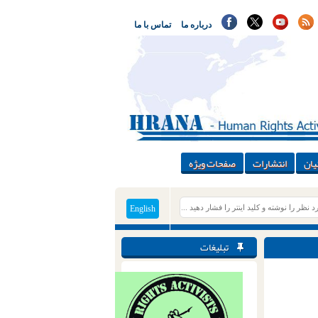
درباره ما
تماس با ما
یان
انتشارات
صفحات ویژه
English
تبلیغات