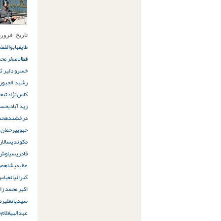
تاریخ:
فروردین 21ا
طایفه
ابوالفض
قطان
اصغر محم
خسرو دلیر ثا
رشید الجبوری
کاس‌نژاد
تبع
زید آبادی
حسن
درخشنده
حم
حبویی
رحمان 
مکوندی
سالار
قادری
سیاوش 
عظیمی
شاهمر
کبرائیان
عباس
اکبر محمد زا
سیدیان
علیرض
عبدالهی
غلام‌