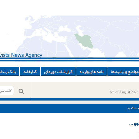
مواضع و بیانیه ها
نامه های وارده
گزارشات دوره ای
کتابخانه
بانک زندان
6th of August 2026
جستجو
و ...