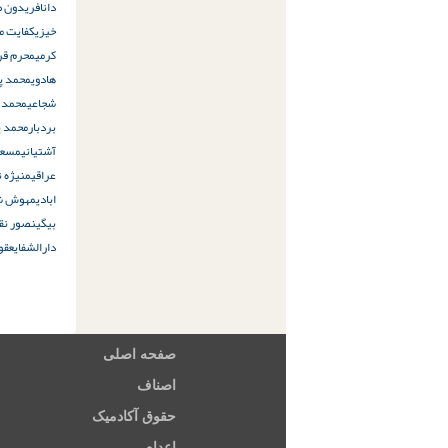
دانا
فریدون ص
خیزی
کفایت م
کرمی
محرم قرب
هادوی
محمد پ
شجاعی
محمد 
بردبار
محمد ی
آشتیانی
مسعو
عراقی
منیژه ن
ابادی
مهوش شه
بیگی
نصور نقی
دارالشفا
یعقو
صفحه اصلی
اصناف
حقوق آکادمیک
اعدام