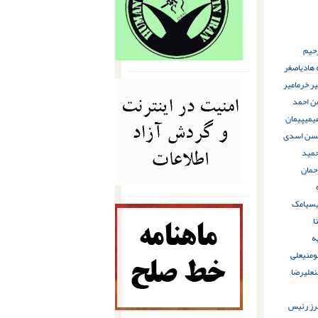
رحیم
 هادی
اصغر
یر خرم
امیر
ن احمد
هیمی
پیمان
سن اسدی
مید
حمان
سیامک
ا
ه
ومنی
علی
ن
علیرضا
رز رئیس