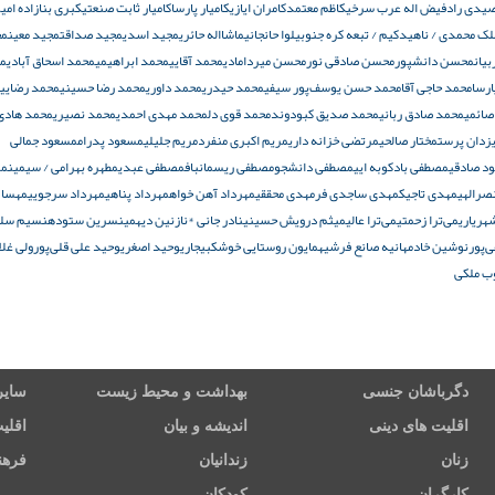
یدی راد
فیض اله عرب سرخی
کاظم معتمد
کامران ایازی
کامیار پارسا
کامیار ثابت صنعتی
کبری بنازاده امی
لک محمدی / ناهید
کیم / تبعه کره جنوبی
لوا حانجانی
ماشااله حائری
مجید اسدی
مجید صداقت
مجید معین
مح
یان
محسن دانشپور
محسن صادقی نور
محسن میردامادی
محمد آقایی
محمد ابراهیمی
محمد اسحاق آبادی
مح
ارسا
محمد حاجی آقا
محمد حسن یوسف‌پور سیفی
محمد حیدری
محمد داوری
محمد رضا حسینی
محمد رضایی
صائمی
محمد صادق ربانی
محمد صدیق کبودوند
محمد قوی دل
محمد مهدی احمدی
محمد نصیری
محمد هادی
زدان پرست
مختار صالحی
مرتضی خزانه داری
مریم اکبری منفرد
مریم جلیلی
مسعود پدرام
مسعود جمالی
د صادقی
مصطفی بادکوبه ایی
مصطفی دانشجو
مصطفی ریسمانباف
مصطفی عبدی
مطهره بهرامی / سیمین
من
صرالهی
مهدی تاجیک
مهدی ساجدی فر
مهدی محققی
مهرداد آهن خواه
مهرداد پناهی
مهرداد سرجویی
مهسا 
ریاری
می‌ترا زحمتی
می‌ترا عالی
میثم درویش حسینی
نادر جانی *
نازنین دیهمی
نسرین ستوده
نسیم سلط
‌پور
نوشین خادم
هانیه صانع فرشی
همایون روستایی خوشکبیجاری
وحید اصغری
وحید علی قلی‌پور
ولی غلا
ب ملکی
دگرباشان جنسی
بهداشت و محیط زیست
سایر
اقلیت های دینی
اندیشه و بیان
اقلی
زنان
زندانیان
فرهن
کارگران
کودکان