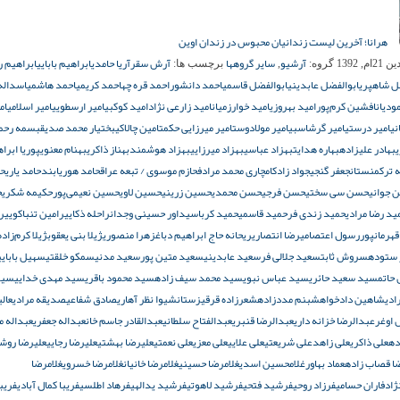
هرانا؛ آخرین لیست زندانیان محبوس در زندان اوین
آرشیو
سایر گروهها
آرش سقر
آریا حامدی
ابراهیم بابایی
ابراهیم 
م, 1392
گروه:
,
برچسب ها:
ل شاهپری
ابوالفضل عابدینی
ابوالفضل قاسمی
احمد دانشور
احمد قره چه
احمد کریمی
احمد هاشمی
اسداله
ودیان
افشین کرم‌پور
امید بهروزی
امید خوارزمیان
امید زارعی نژاد
امید کوکبی
امیر ارسطویی
امیر اسلامی
ام
نی
امیر درستی
امیر گرشاسبی
امیر مولادوست
امیر میرزایی حکمت
امین چالاکی
بختیار محمد صدیق
بسمه رحم
بهادر علیزاده
بهاره هدایت
بهزاد عباسی
بهزاد میرزایی
بهزاد هوشمند
بهناز ذاکری
بهنام معنوی
پوریا ابرا
ه ترکمنستان
جعفر گنجی
جواد زادکام
چاری محمد مرادف
حازم موسوی / تبعه عراق
حامد هوریابند
حامد یاری
ح
 جوانی
حسن سی سختی
حسن فرجی
حسن محمدی
حسین زرینی
حسین لاوی
حسین نعیمی‌پور
حکیمه شکری
ح
ید رضا مرادی
حمید زندی فر
حمید قاسمی
حمید کرباسی
داور حسینی وجدان
راحله ذکایی
رامین تنباکویی
ر
قهرمانپور
رسول اعتصامی
رضا انتصاری
ریحانه حاج ابراهیم دباغ
زهرا منصوری
ژیلا بنی یعقوب
ژیلا کرم‌زاده
 ستوده
سروش ثابت
سعید جلالی فر
سعید عابدینی
سعید متین پور
سعید مدنی
سمکو خلقتی
سهیل بابایی
حاتم
سید سعید حائری
سید عباس نبوی
سید محمد سیف زاده
سید محمود باقری
سید مهدی خدایی
سین
ادی
شاهین دادخواه
شبنم مددزاده
شعرزاده قرقیزستان
شیوا نظر آهاری
صادق شفاعی
صدیقه مرادی
عالی
 اوغر
عبدالرضا خزانه داری
عبدالرضا قنبری
عبدالفتاح سلطانی
عبدالقادر جاسم خان
عبداله جعفری
عبداله م
ده
علی ذاکری
علی زاهد
علی شریعتی
علی علایی
علی معزی
علی نعمتی
علیرضا بهشتی
علیرضا رجایی
علیرضا روش
ا قصاب زاده
عماد بهاور
غلامحسین اسدی
غلامرضا حسینی
غلامرضا خانیان
غلامرضا خسروی
غلامرضا
نژاد
فاران حسامی
فرزاد روحی
فرشید فتحی
فرشید لاهوتی
فرشید یدالهی
فرهاد اطلسی
فریبا کمال آبادی
فریب