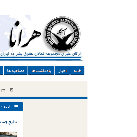
خانه
اخبار
یادداشت ها
مصاحبه ها
خانه
> 
نتایج جستج