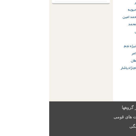
ر
بوبه
مد امین
محمد
یژه نجم
امر
ان
م‌نژاد
یاشار
 گروهها
ت های قومی
گی