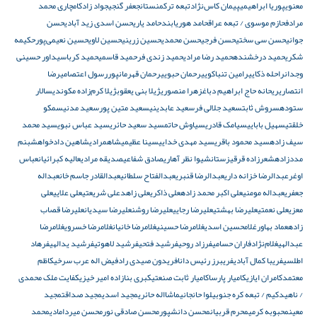
معنوی
پوریا ابراهیمی
پیمان کاس‌نژاد
تبعه ترکمنستان
جعفر گنجی
جواد زادکام
چاری محمد
مرادف
حازم موسوی / تبعه عراق
حامد هوریابند
حامد یاری
حسن اسدی زید آبادی
حسن
جوانی
حسن سی سختی
حسن فرجی
حسن محمدی
حسین زرینی
حسین لاوی
حسین نعیمی‌پور
حکیمه
شکری
حمید درخشنده
حمید رضا مرادی
حمید زندی فر
حمید قاسمی
حمید کرباسی
داور حسینی
وجدان
راحله ذکایی
رامین تنباکویی
رحمان حبویی
رحمان قهرمانپور
رسول اعتصامی
رضا
انتصاری
ریحانه حاج ابراهیم دباغ
زهرا منصوری
ژیلا بنی یعقوب
ژیلا کرم‌زاده مکوندی
سالار
ستوده
سروش ثابت
سعید جلالی فر
سعید عابدینی
سعید متین پور
سعید مدنی
سمکو
خلقتی
سهیل بابایی
سیامک قادری
سیاوش حاتم
سید سعید حائری
سید عباس نبوی
سید محمد
سیف زاده
سید محمود باقری
سید مهدی خدایی
سینا عظیمی
شاهمرادی
شاهین دادخواه
شبنم
مددزاده
شعرزاده قرقیزستان
شیوا نظر آهاری
صادق شفاعی
صدیقه مرادی
عالیه کبرائیان
عباس
اوغر
عبدالرضا خزانه داری
عبدالرضا قنبری
عبدالفتاح سلطانی
عبدالقادر جاسم خان
عبداله
جعفری
عبداله مومنی
علی اکبر محمد زاده
علی ذاکری
علی زاهد
علی شریعتی
علی علایی
علی
معزی
علی نعمتی
علیرضا بهشتی
علیرضا رجایی
علیرضا روشن
علیرضا سیدیان
علیرضا قصاب
زاده
عماد بهاور
غلامحسین اسدی
غلامرضا حسینی
غلامرضا خانیان
غلامرضا خسروی
غلامرضا
عبدالهی
غلام‌نژاد
فاران حسامی
فرزاد روحی
فرشید فتحی
فرشید لاهوتی
فرشید یدالهی
فرهاد
اطلسی
فریبا کمال آبادی
فریبرز رئیس دانا
فریدون صیدی راد
فیض اله عرب سرخی
کاظم
معتمد
کامران ایازی
کامیار پارسا
کامیار ثابت صنعتی
کبری بنازاده امیر خیزی
کفایت ملک محمدی
/ ناهید
کیم / تبعه کره جنوبی
لوا حانجانی
ماشااله حائری
مجید اسدی
مجید صداقت
مجید
معین
محبوبه کرمی
محرم قربیان
محسن دانشپور
محسن صادقی نور
محسن میردامادی
محمد