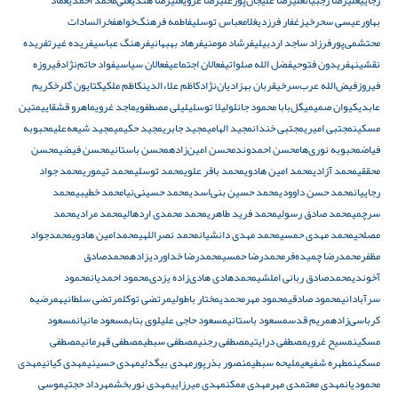
رجایی
علیرضا رجبیان
علیرضا علیجان‌پور
علیرضا غروی
علیرضا هندی
علی‌محمد احمدی
عماد
بهاور
عیسی سحرخیز
غفار فرزدی
غلامعباس توسلی
فاطمه فرهنگ‌خواه
فخرالسادات
محتشمی‌پور
فرزاد ساجد اردبیلی
فرشاد مومنی
فرهاد بهبهانی
فرهنگ عباسی
فریده غیرت
فریده
نقشینه
فریدون فتوحی
فضل الله صلواتی
فعالان اجتماعی
فعالان سیاسی
فواد حاتم‌نژاد
فیروزه
فیروز
فیض‌الله عرب‌سرخی
قربان بهزادیان‌نژاد
کاظم علاءالدین
کاظم ملکی
کتایون گلرخ
کریم
عابدی
کیوان صمیمی
گل‌بابا محمود جانلو
لیلا توسلی
لیلی مصطفوی
ماجد غروی
ماهرو قشقایی
متین
مسکین
مجتبی امیری
مجتبی خندان
مجید الهامی
مجید جابری
مجید حکیمی
مجید شیعه‌علی
محبوبه
فیاض
محبوبه نوری‌ها
محسن احمدوند
محسن امین‌زاده
محسن باستانی
محسن فیضی
محسن
محققی
محمد آزادی
محمد امین هادوی
محمد باقر علوی
محمد توسلی
محمد تیموری
محمد جواد
رجاییان
محمد حسن داوودی
محمد حسین بنی‌اسدی
محمد حسینی‌نیا
محمد خطیبی
محمد
سرچمی
محمد صادق رسولی
محمد فرید طاهری
محمد محمدی اردهالی
محمد مرادی
محمد
مصلحی
محمد مهدی حمسی
محمد مهدی دانشیان
محمد نصراللهی
محمدامین هادوی
محمدجواد
مظفر
محمدرضا چمیده‌فر
محمدرضا حمسی
محمدرضا خداوردیزاده
محمدصادق
آخوندی
محمدصادق ربانی املشی
محمدهادى هادی‌زاده يزدى
محمود احمدیان
محمود
سرآبادانی
محمود صادقی
محمود مهرمحمدی
مختار باطولی
مرتضی توکل
مرتضی سلطانیه
مرضیه
کرباسی‌زاده
مریم قدس
مسعود باستانی
مسعود حاجی علیلوی بناب
مسعود مانیان
مسعود
مسکین
مسیح غروی
مصطفی درایتی
مصطفی رجنی
مصطفی سبطی
مصطفی قهرمانی
مصطفی
مسکین
مطهره شفیعی
ملیحه سبطی
منصور بذرپور
مهدی بیگدلی
مهدی حسینی
مهدی کیانی
مهدی
محمودیان
مهدی معتمدی مهر
مهدی ممکن
مهدی میرزایی
مهدی نوربخش
مهرداد حجتی
موسی