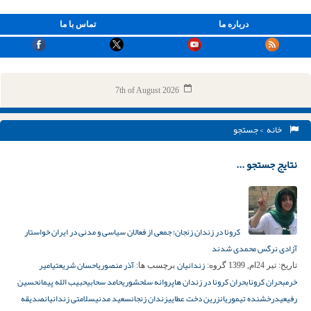
درباره ما
تماس با ما
7th of August 2026
خانه
> جستجو
نتایج جستجو ...
کرونا در زندان زنجان؛ جمعی از فعالان سیاسی و مدنی در ایران خواستار
آزادی نرگس محمدی شدند
زندانیان
آذر منصوری
احسان شریعتی
امیر
تاریخ:
تیر 24ام, 1399
گروه:
برچسب ها:
خرم
بحران کرونا
بحران کرونا در زندان ها
پروانه سلحشوری
حامد سحابی
حبیب الله پیمان
حسین
رفیعی
درخشنده تیموریان
زرین دخت عطایی
زندان زنجان
سعید مدنی
سلامتی زندانیان
صدیقه