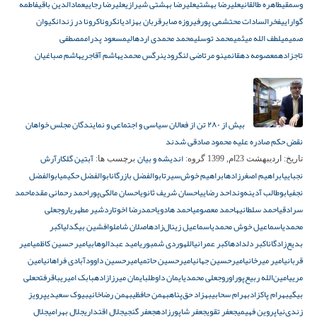
وسمقی
طاهره طالقانی
علیرضا بهشتی
علیرضا بهشتی شیرازی
علیرضا رجایی
عمادالدین باقی
فاطمه
گوارایی
فخرالسادات محتشمی پور
فیروزه صابر
قربان بهزادیان
کرونا
کرونا در زندان
کیوان
صمیمی
لطف الله میثمی
محمد توسلی
محمد محمدی اردهالی
مسعود پدرام
مصطفی
تاجزاده
معصومه دهقان
مینو مرتاضی لنگرودی
نرگس محمدی
هاشم آقاجری
هاشم صباغیان
بیش از ۲۸۰ تن از فعالان سیاسی و اجتماعی و نمایندگان مجلس خواهان
نقض حکم صادره علیه محمود صادقی شدند
اندیشه و بیان
آبتین گلکار
آرش
تاریخ:
اردیبهشت 23ام, 1399
گروه:
برچسب ها:
نجبایی
ابراهیم اصغرزاده
ابراهیم خوش‌سیرت
ابوالفضل بازرگان
ابوالفضل حکیمی
ابوالفضل
نجفی
ابوطالب آدینه‌وند
احد رضایی
احسان شریف ثانوی
احسان مالکی‌پور
احمد رحمانی مقدم
احمد
سرادقی
احمد سلطانیه
احمد معصومی
احمد هادوی
احمدرضا اخوت
اردشیر مطهری
اروجعلی
محمدی
اسماعیل خوش محمدی
اسماعیل زینال‌زاده
اصلان شاملو
افشین بیگدلی
اکبر
بدیع‌زادگان
اکبر دلداده
اکبر عمرانی
اللهوردی شمبوری
امید عبدالوهابی
امیر حسین کاظمی
امیر
قربانی
امیر میرخانی
امیرحسین جهانی
امیرحسین حاتمی
امیرحسین داوودآبادی فراهانی
امین
مریی
امین‌الله ربیع‌پور
اوروجعلی محمدی
ایمان داوطلب
ایمان میرزازاده
بابک امیری
باقرفتحعلی
بیگی
بهرام پاکزاد
بهرام سحابی
بهزاد حق‌پناه
بهمن حافظی
بهمن رضاخانی
بیوک سعیدی
پرویز
زندی‌نیا
پروین فهیمی
جعفر تقوی
جعفر شاپورزاده
جعفر گنجی
جلال اقتداری
جلال بهرامی
جلال