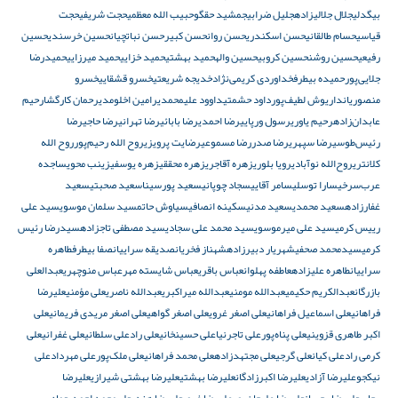
بیگدلی
جلال جلالی‎زاده
جلیل ضرابی
جمشید حقگو
حبیب الله معظمی
حجت شریفی
حجت
قیاسی
حسام طالقانی
حسن اسکندری
حسن روان
حسن کبیر
حسن نباتچیان
حسین خرسندی
حسین
رفیعی
حسین روشن
حسین کروبی
حسین واله
حمید بهشتی
حمید خزایی
حمید میرزایی
حمیدرضا
جلایی‌پور
حمیده بیطرف
خداوردی کریمی‌نژاد
خدیجه شریعتی
خسرو قشقایی
خسرو
منصوریان
داریوش لطیف‌پور
داود حشمتی
داوود علیمحمدی
رامین اخلومدی
رحمان کارگشا
رحیم
عابدان‌زاده
رحیم یاوری
رسول ورپایی
رضا احمدی
رضا بابائی
رضا تهرانی
رضا حاجی
رضا
رئیس‌طوسی
رضا سپهری
رضا صدر
رضا مسموعی
رضایت پرویزی
روح الله رحیم‌پور
روح الله
کلانتری
روح‌الله نوآبادی
رویا بلوری
زهره آقاجری
زهره محققی
زهره یوسفی
زینب محوی
ساجده
عرب‌سرخی
سارا توسلی
سامر آقایی
سجاد چوپانی
سعید پورسینا
سعید صحبتی
سعید
غفارزاده
سعید محمدی
سعید مدنی
سکینه انصافی
سیاوش حاتم
سید سلمان موسوی
سید علی
رییس کرمی
سید علی میرموسوی
سید محمد علی سجادی
سید مصطفی تاجزاده
سیدرضا رئیس
کرمی
سیدمحمد صحفی
شهریار دبیرزاده
شهناز فخریان
صدیقه سراییان
صفا بیطرف
طاهره
سراییان
طاهره علیزاده
عاطفه پهلوان
عباس باقری
عباس شایسته مهر
عباس منوچهری
عبدالعلی
بازرگان
عبدالکریم حکیمی
عبدالله مومنی
عبدالله میراکبری
عبدالله ناصری
على مؤمنى
عليرضا
فراهانی
علی اسماعیل فراهانی
علی اصغر غروی
علی اصغر گواهی
علی اصغر مریدی فریمانی
علی
اکبر طاهری قزوینی
علی پناه‌پور
علی تاجرنیا
علی حسینخانی
علی راد
علی سلطانی
علی غفرانی
علی
کرمی راد
علی کیان
علی گرجی
علی مجتهدزاده
علی محمد فراهانی
علی ملک‌پور
علی مهرداد
علی
نیکجو
علیرضا آزادی
علیرضا اکبرزادگان
علیرضا بهشتی
علیرضا بهشتی شیرازی
علیرضا