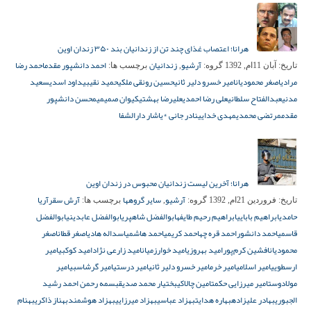
هرانا؛ اعتصاب غذای چند تن از زندانیان بند ۳۵۰ زندان اوین
آرشیو
زندانیان
احمد دانشپور مقدم
احمد رضا
تاریخ:
آبان 11ام, 1392
گروه:
,
برچسب ها:
مرادی
اصغر محمودیان
امیر خسرو دلیر ثانی
حسین رونقی ملکی
حمید نقیبی
داود اسدی
سعید
مدنی
عبدالفتاح سلطانی
علی رضا احمدی
علیرضا بهشتی
کیوان صمیمی
محسن دانشپور
مقدم
مرتضی محمدی
مهدی خدایی
نادر جانی *
یاشار دارالشفا
هرانا؛ آخرین لیست زندانیان محبوس در زندان اوین
آرشیو
سایر گروهها
آرش سقر
آریا
تاریخ:
فروردین 21ام, 1392
گروه:
,
برچسب ها:
حامدی
ابراهیم بابایی
ابراهیم رحیم طایفه
ابوالفضل شاهپری
ابوالفضل عابدینی
ابوالفضل
قاسمی
احمد دانشور
احمد قره چه
احمد کریمی
احمد هاشمی
اسداله هادی
اصغر قطان
اصغر
محمودیان
افشین کرم‌پور
امید بهروزی
امید خوارزمیان
امید زارعی نژاد
امید کوکبی
امیر
ارسطویی
امیر اسلامی
امیر خرم
امیر خسرو دلیر ثانی
امیر درستی
امیر گرشاسبی
امیر
مولادوست
امیر میرزایی حکمت
امین چالاکی
بختیار محمد صدیق
بسمه رحمن احمد رشید
الجبوری
بهادر علیزاده
بهاره هدایت
بهزاد عباسی
بهزاد میرزایی
بهزاد هوشمند
بهناز ذاکری
بهنام