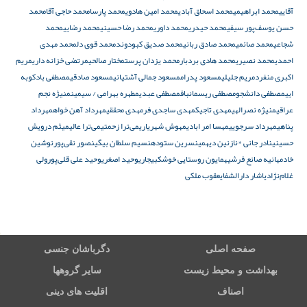
آقایی
محمد ابراهیمی
محمد اسحاق آبادی
محمد امین هادوی
محمد پارسا
محمد حاجی آقا
محمد
حسن یوسف‌پور سیفی
محمد حیدری
محمد داوری
محمد رضا حسینی
محمد رضایی
محمد
شجاعی
محمد صائمی
محمد صادق ربانی
محمد صدیق کبودوند
محمد قوی دل
محمد مهدی
احمدی
محمد نصیری
محمد هادی بردبار
محمد یزدان پرست
مختار صالحی
مرتضی خزانه داری
مریم
اکبری منفرد
مریم جلیلی
مسعود پدرام
مسعود جمالی آشتیانی
مسعود صادقی
مصطفی بادکوبه
ایی
مصطفی دانشجو
مصطفی ریسمانباف
مصطفی عبدی
مطهره بهرامی / سیمین
منیژه نجم
عراقی
منیژه نصرالهی
مهدی تاجیک
مهدی ساجدی فر
مهدی محققی
مهرداد آهن خواه
مهرداد
پناهی
مهرداد سرجویی
مهسا امر ابادی
مهوش شهریاری
می‌ترا زحمتی
می‌ترا عالی
میثم درویش
حسینی
نادر جانی *
نازنین دیهمی
نسرین ستوده
نسیم سلطان بیگی
نصور نقی‌پور
نوشین
خادم
هانیه صانع فرشی
همایون روستایی خوشکبیجاری
وحید اصغری
وحید علی قلی‌پور
ولی
غلام‌نژاد
یاشار دارالشفا
یعقوب ملکی
صفحه اصلی
دگرباشان جنسی
بهداشت و محیط زیست
سایر گروهها
اصناف
اقلیت های دینی