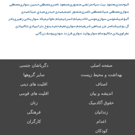
البوحمدى
محمود بیت سیاح
مرتضى منصورى
مسعود ناصرى
مصطفى حسين سوارى
مصطفى
سوارى
مصطفى عبیات
مصطفى ناصرى
منصور تمیمی
مهدى حيدرى
مهدي عبيات
مهدی
آلبوغبیش
موسى سوارى
موسی خالدی
میثم خسرجى
میثم علوانی
میلاد سواری
ناجى زهيرى
نادر
آل بوغبیش
ناصر مزرعه
ناهى شريفى
نجم سوارى
نعیم حمیدی
نوح بترانی
هادى جلالى
هادى
عفراوى
هادی جلالی
وسام سواری
وليد سوارى فرزند سودى
يوسف زرگانى
صفحه اصلی
دگرباشان جنسی
بهداشت و محیط زیست
سایر گروهها
اصناف
اقلیت های دینی
اندیشه و بیان
اقلیت های قومی
حقوق آکادمیک
زنان
زندانیان
فرهنگی
اعدام
کارگران
کودکان