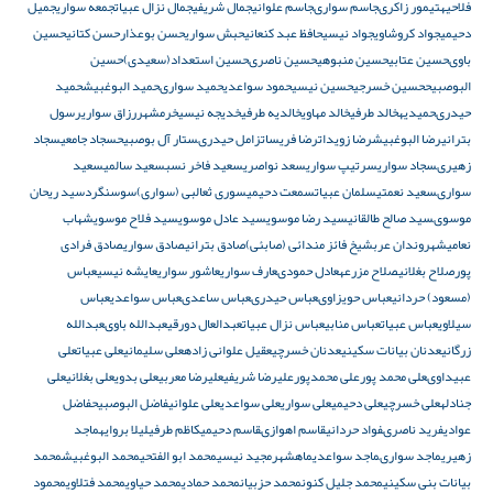
فلاحیه
تيمور زاكرى
جاسم سوارى
جاسم علوانی
جمال شريفى
جمال نزال عبیات
جمعه سواری
جمیل
دحیمی
جواد کروشاوی
جواد نیسی
حافظ عبد كنعاني
حبش سواری
حسن بوعذار
حسن کتانی
حسين
باوى
حسين عتابى
حسين منبوهى
حسين ناصرى
حسین استعداد(سعیدى)
حسین
البوصبیح
حسین خسرجى
حسین نیسی
حمود سواعدی
حميد سوارى
حمید البوغبیش
حمید
حیدرى
حمیدیه
خالد طرفى
خالد مهاوی
خالدیه طرفى
خدیجه نیسی
خرمشهر
رزاق سواری
رسول
بترانی
رضا البوغبیش
رضا زویدات
رضا فريسات
زامل حيدرى
ستار آل بوصبیح
سجاد جامعی
سجاد
زهيرى
سجاد سواری
سرتیپ سواری
سعد نواصری
سعيد فاخر نسب
سعید سالمى
سعید
سوارى
سعید نعمتى
سلمان عبیات
سمعت دحیمی
سوری ثعالبی (سواری)
سوسنگرد
سيد ريحان
موسوى
سيد صالح طالقانى
سید رضا موسوی
سید عادل موسوی
سید فلاح موسوی
شهاب
نعامی
شهروندان عرب
شيخ فائز مندائى (صابئى)
صادق بترانی
صادق سواری
صادق فرادى
پور
صلاح بغلانی
صلاح مزرعه
عادل حمودى
عارف سواری
عاشور سواری
عایشه نیسی
عباس
(مسعود) حردانى
عباس حويزاوى
عباس حیدرى
عباس ساعدى
عباس سواعدی
عباس
سیلاوی
عباس عبيات
عباس منابى
عباس نزال عبیات
عبدالعال دورقى
عبدالله باوى
عبدالله
زرگانی
عدنان بیانات سکینی
عدنان خسرچی
عقيل علوانى زاده
على سليمانى
على عبیات
على
عبیداوى
على محمد پور
على محمدپور
عليرضا شريفى
عليرضا معربى
علی بدوی
علی بغلانی
علی
جنادله
علی خسرچی
علی دحیمی
علی سواری
علی سواعدی
علی علوانی
فاضل البوصبیح
فاضل
عوادی
فريد ناصرى
فواد حردانی
قاسم اهوازى
قاسم دحیمی
کاظم طرفی
لیلا بروایه
ماجد
زهیری
ماجد سوارى
ماجد سواعدی
ماهشهر
مجید نیسی
محمد ابو الفتحي
محمد البوغبیش
محمد
بیانات بنی سکینی
محمد جلیل کنون
محمد حزبیان
محمد حمادی
محمد حیاوی
محمد فتلاوی
محمود