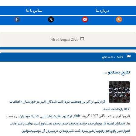
درباره ما
تماس با ما
7th of August 2026
خانه
> جستجو
نتایج جستجو ...
گزارشی از آخرین وضعیت بازداشت شدگان اخیر در خوزستان / اطلاعات
۱۵۷ بازداشت شده
slide
آرشیو
اقلیت های ملی
اندیشه و بیان
تاریخ:
اردیبهشت 5ام, 1397
گروه:
,
,
,
برچسب
آبادان
ابراهیم آل بوعلی
احمد حمیداوی
احمد حیدری
احمد عبیداوى
اسد نواصری
اعتراضات
ها:
اهواز
امیر باوى
اهواز
ایوب زهیری
بازداشت شهروندان عرب
پیروز آل بوصبیح
توفیق