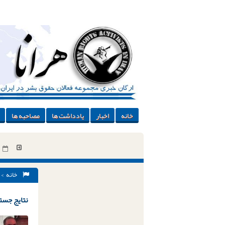
خانه
اخبار
یادداشت ها
مصاحبه ها
خانه
> 
نتایج جستج