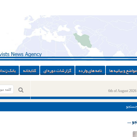
مواضع و بیانیه ها
نامه های وارده
گزارشات دوره ای
کتابخانه
بانک زندان
6th of August 2026
جستجو
و ...