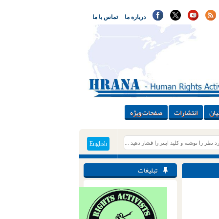
درباره ما
تماس با ما
یان
انتشارات
صفحات ویژه
English
تبلیغات