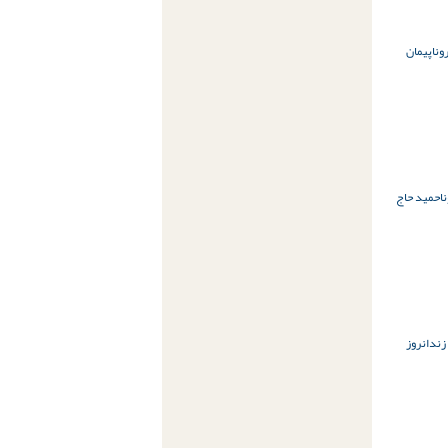
ونا
پیمان
ا
حمید حاج
زندان
روز