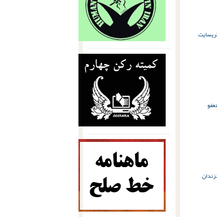
ی
سایت
عفو
زندان