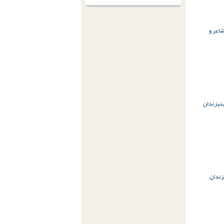
اعر و
نی
زندان
زندان