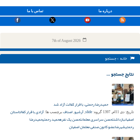
درباره ما
تماس با ما
7th of August 2026
خانه
> جستجو
نتایج جستجو ...
حمیدرضا رحمتی، با قرار کفالت آزاد شد
slide
آرشیو
اصناف
آزادی با قرار کفالت
استان
تاریخ:
دی 11ام, 1397
گروه:
,
,
برچسب ها:
اصفهان
بازداشت
تحصن سراسری معلمان
تحصن یک نفره
حمید رحمتی
حمیدرضا
رحمتی
شهرضا
عضو کانون صنفی معلمان اصفهان