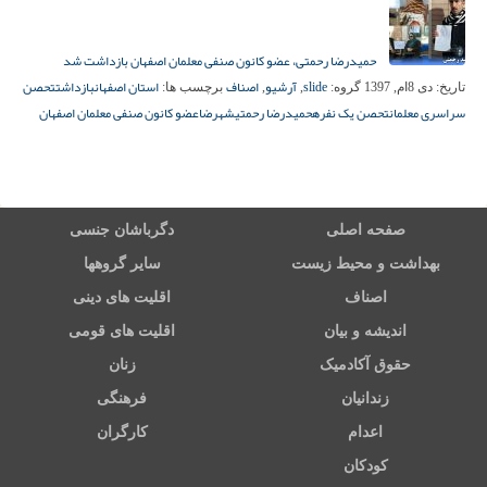
حمیدرضا رحمتی، عضو کانون صنفی معلمان اصفهان بازداشت شد
slide
آرشیو
اصناف
استان اصفهان
بازداشت
تحصن
تاریخ:
دی 8ام, 1397
گروه:
,
,
برچسب ها:
سراسری معلمان
تحصن یک نفره
حمیدرضا رحمتی
شهرضا
عضو کانون صنفی معلمان اصفهان
صفحه اصلی
دگرباشان جنسی
بهداشت و محیط زیست
سایر گروهها
اصناف
اقلیت های دینی
اندیشه و بیان
اقلیت های قومی
حقوق آکادمیک
زنان
زندانیان
فرهنگی
اعدام
کارگران
کودکان