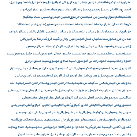
عفراوی
جاسم کروشات
جعفر حزباوى
جعفر عبیداوی
جلال نبهانی
جمال مجدم
جمیل احمد پور
جمیل
احمد پور (الحایى)
جمیل حیدرى
جمیل سیلاوی
جواد بدوى
جواد محناپور (عفراوى)
جواد
هاشمى
حاتم سوارى
حسن بن علی
حسن حرباوى
حسین حیدرى
حسین سبحانی
حکیم
کروشات
حمدان عفراوى
حمله مسلحانه
حمله مسلحانه به مراسم رژه نیروهای مسلح
خالد
حزباوى
خالد عبیداوی
خزعل عباس التمیمی
خزعل عباس التمیمی (فاضلی)
خلیل سیلاوی
خواهر
عدنان مزرعه
خوزستان
دانیال عادل امجد
رامین بچاری
رشید کروشات
رضا بترانى
ریاض
زهیرى
ریاض شموسی
زامل حیدرى
زودیه عفراوی
ستار کوتى
سجاد سیلاوى
سمیر
سیلاوی
سهراب مقدم
سید جاسم رحمانى
سید جاسم رحمانى (موسوى)
سید جلیل موسوى
سید
حمود رحمانى
سید حمود رحمانى (موسوى)
سید صادق موسوى
سید صادق نزاری
(ابونبیل)
سید قاسم موسوی
شاکر سواری
شانی شموسی
شهروندان عرب
صادق حیدرى
صادق
سیلاوی
طارق اميرى
عادل زهیرى
عادل عفراوی
عارف غزلاوی
عارف مغینمی
عارف ناصرى
عباس
بدوی
عباس حیدری
عباس ساکى
عباس مغینمی
عبدالرحمن حیدرى
عبدالرحمن خسرجی
عبدالله
سیلاوى
عدنان سوارى
عدنان مزرعه
عزیز حمیداوى
عقیل شموسی
على الباجى
على رضا دریس
على
ساکى
على سویدى
على شجیرات
على شجیرات (ابوفاروق)
على عفراوى
على مغينمی
على
منصورى
علی الباجی
علی الحای
علی الحای (حیاوی)
علی الحایی
علی الحایی (حیاوی)
علی حیدری
علی
سوارى
علی سواری
علی کوتى
علی مزبانی نصر
علی مزبانی نصر (سواری)
علی مزرعه
عیسى
بدوی
فارس شموسی
فاضل شموسی
فایز عفراوى
فرحان شموسی
فهد نیسى
قاسم کعباوى
قاسم
کعباوى (کعبى)
قیسیه عفراوی
كريم مجدم ابو معتز
کاظم غزلاوی
لامی شموسی
لمیاء حمادى
ماجد
چلداوى
ماجد حیدرى
ماجد سواری
مادر عدنان مزرعه
مادر فایز عفراوى
مادر محمد امین