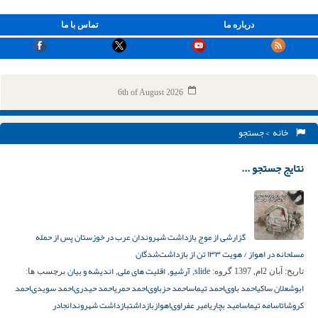
درباره ما
تماس با ما
6th of August 2026
خانه
> جستجو
نتایج جستجو ...
گزارشی از موج بازداشت شهروندان عرب در خوزستان پس از حمله
مسلحانه در اهواز / هویت ۱۳۳ تن از بازداشت‌شدگان
slide
آرشیو
اقلیت های ملی
اندیشه و بیان
تاریخ:
آبان 2ام, 1397
گروه:
,
,
,
برچسب ها:
ابوشعلان ساکى
احمد باوى
احمد تیماس
احمد حزباوى
احمد حمری
احمد حیدرى
احمد سویدى
احمد
کروشات
اسامه تیماس
امید بچاری
امیر عفراوى
اهواز
بازداشت
بازداشت شهروندان
جادر