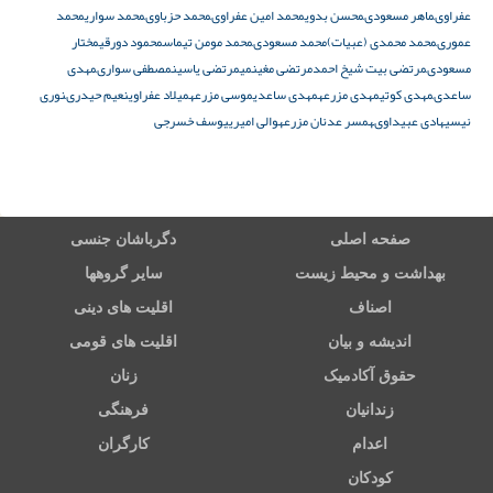
عفراوى
ماهر مسعودى
محسن بدوی
محمد امین عفراوى
محمد حزباوى
محمد سواری
محمد
عمورى
محمد محمدى (عبیات)
محمد مسعودى
محمد مومن تیماس
محمود دورقى
مختار
مسعودى
مرتضى بیت شیخ احمد
مرتضى مغینمی
مرتضى یاسین
مصطفی سوارى
مهدى
ساعدى
مهدى کوتى
مهدى مزرعه
مهدی ساعدی
موسى مزرعه
میلاد عفراوی
نعیم حیدرى
نوری
نیسی
هادى عبیداوى
همسر عدنان مزرعه
والی امیری
یوسف خسرجى
صفحه اصلی
دگرباشان جنسی
بهداشت و محیط زیست
سایر گروهها
اصناف
اقلیت های دینی
اندیشه و بیان
اقلیت های قومی
حقوق آکادمیک
زنان
زندانیان
فرهنگی
اعدام
کارگران
کودکان