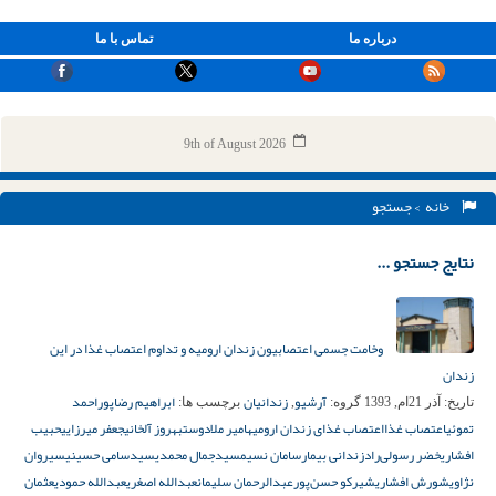
درباره ما
تماس با ما
9th of August 2026
خانه
> جستجو
نتایج جستجو ...
وخامت جسمی اعتصابیون زندان ارومیه و تداوم اعتصاب غذا در این
زندان
آرشیو
زندانیان
ابراهیم رضاپور
احمد
تاریخ:
آذر 21ام, 1393
گروه:
,
برچسب ها:
تموئی
اعتصاب غذا
اعتصاب غذای زندان ارومیه
امیر ملادوست
بهروز آلخانی
جعفر میرزایی
حبیب
افشاری
خضر رسولی‌راد
زندانی بیمار
سامان نسیم
سیدجمال محمدی
سیدسامی حسینی
سیروان
نژاوی
شورش افشاری
شیرکو حسن‌پور
عبدالرحمان سلیمان
عبدالله اصغری
عبدالله حمودی
عثمان