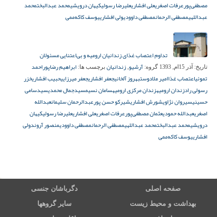
مصطفی‌پور
عرفات اصغری
علی افشاری
علیرضا رسولی
کیهان درویشی
محمد عبدالبخت
محمد
عبداللهی
مصطفی الرحمان
مصطفی داوودی
ولی افشاری
یوسف کاکه‌ممی
تداوم اعتصاب غذای زندانیان ارومیه و بی‌اعتنایی مسئولان
آرشیو
زندانیان
ابراهیم رضاپور
احمد
تاریخ:
آذر 15ام, 1393
گروه:
,
برچسب ها:
تموئی
اعتصاب غذا
امیر ملادوست
بهروز آلخانی
جعفر افشاری
جعفر میرزایی
حبیب افشاری
خزر
رسولی راد
زندان ارومیه
زندان مرکزی ارومیه
سامان نسیم
سیدجمال محمدی
سیدسامی
حسینی
سیروان نژاوی
شورش افشاری
شیرکو حسن پور
عبدالرحمان سلیمان
عبدالله
اصغری
عبدالله حمودی
عثمان مصطفی‌پور
عرفات اصغری
علی افشاری
علیرضا رسولی
کیهان
درویشی
محمد عبدالبخت
محمد عبداللهی
مصطفی الرحمان
مصطفی داوودی
منصور آروند
ولی
افشاری
یوسف کاکه‌ممی
صفحه اصلی
دگرباشان جنسی
بهداشت و محیط زیست
سایر گروهها