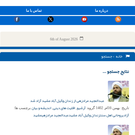
درباره ما
تماس با ما
6th of August 2026
خانه
> جستجو
نتایج جستجو ...
عبدالمجید مرادزهی از زندان وکیل آباد مشهد آزاد شد
آرشیو
اقلیت های دینی
اندیشه و بیان
تاریخ:
بهمن 16ام, 1402
گروه:
,
,
برچسب ها:
آزادی
روحانی اهل سنت
زندان وکیل آباد مشهد
عبدالمجید مرادزهی
مشهد