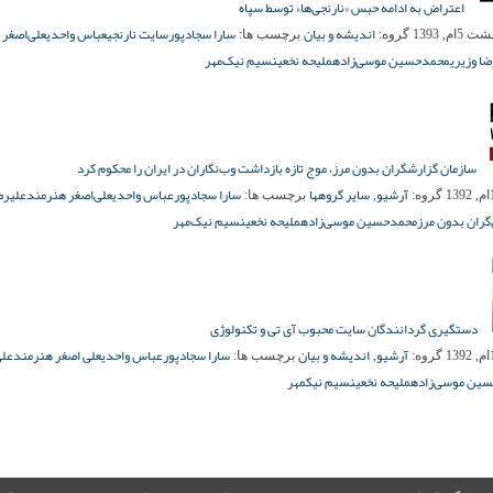
اعتراض به ادامه حبس «نارنجی‌ها» توسط سپاه
اندیشه و بیان
سارا سجادپور
سایت نارنجی
عباس واحدی
علی‌اصغر
5ام, 1393
گروه:
برچسب ها:
ا وزیری
محمدحسین موسی‌زاده
ملیحه نخعی
نسیم نیک‌مهر
سازمان گزارشگران بدون مرز، موج تازه بازداشت وب‌نگاران در ایران را محکوم کرد
آرشیو
سایر گروهها
سارا سجادپور
عباس واحدی
علی‌اصغر هنرمند
علیرض
گروه:
,
برچسب ها:
ران بدون مرز
محمدحسین موسی‌زاده
ملیحه نخعی
نسیم نیک‌مهر
دستگیری گردانندگان سایت محبوب آی تی و تکنولوژی
آرشیو
اندیشه و بیان
سارا سجادپور
عباس واحدی
علی اصغر هنرمند
علی
گروه:
,
برچسب ها:
ین موسی‌زاده
ملیحه نخعی
نسیم نیکمهر