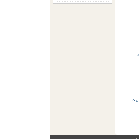
ا
 رضا