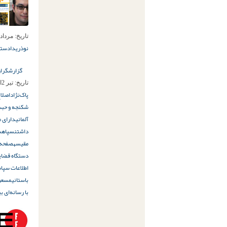
تاریخ:
مرداد 27ام, 394
نوذری
دادستان
گزارشگران 
تاریخ:
تیر 2ام, 1394
پاک‌نژاد
اصلاح
شکنجه و حبس
آلمانی
دارای م
داشتن
سپاه
س
مقیسه
صفحه ف
دستگاه قضای
اطلاعات سپاه
باستانی
مسعود
با رسانه‌ای ب