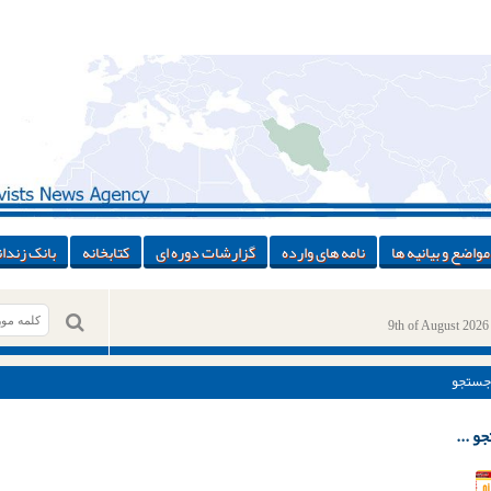
مواضع و بیانیه ها
نامه های وارده
گزارشات دوره ای
کتابخانه
بانک زندان
9th of August 2026
جستجو
و ...