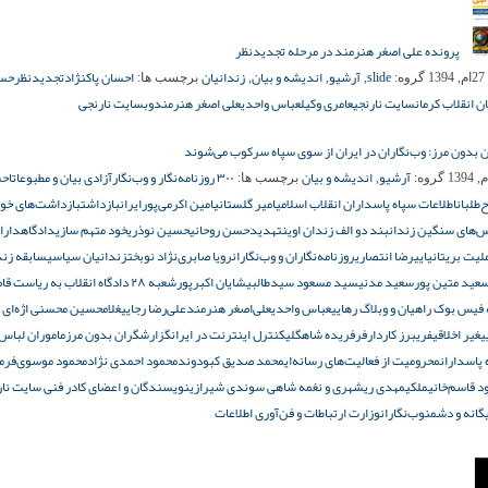
پرونده علی اصغر هنرمند در مرحله تجدیدنظر
slide
آرشیو
اندیشه و بیان
زندانیان
احسان پاکنژاد
تجدیدنظر
حس
1
گروه:
,
,
,
برچسب ها:
 انقلاب کرمان
سایت نارنجی
عامری وکیل
عباس واحدی
علی اصغر هنرمند
وبسایت نارنجی
بدون مرز: وب‌نگاران در ایران از سوی سپاه سرکوب می‌شوند
آرشیو
اندیشه و بیان
۳۰۰ روزنامه‌نگار و وب‌نگار
آزادی بیان و مطبوعات
اح
گروه:
,
برچسب ها:
‌طلبان
اطلاعات سپاه پاسداران انقلاب اسلامی
امیر گلستانی
امین اکرمی‌پور
ایران
بازداشت
بازداشت‌های خو
‌های سنگین زندان
بند دو الف زندان اوین
تهدید
حسن روحانی
حسین نوذری
خود متهم سازی
دادگاه
دارا
لیت بریتانیایی
رضا انتصاری
روزنامه‌نگاران و وب‌نگاران
رویا صابری‌نژاد نوبخت
زندانیان سیاسی
سابقه زند
عید متین پور
سعید مدنی
سید مسعود سیدطالبی
شایان اکبرپور
شعبه ۲۸ دادگاه انقلاب به ریاست
یس بوک راهیان و وبلاگ رهایی
عباس واحدی
علی‌اصغر هنرمند
علی‌رضا رجایی
غلامحسین محسنی اژه‌ای
ی
غیر اخلاقی
فریبرز کاردارفر
فریده شاهگلی
کنترل اینترنت در ایران
گزارشگران بدون مرز
ماموران لبا
 پاسداران
محرومیت از فعالیت‌های رسانه‌ای
محمد صدیق کبودوند
محمود احمدی نژاد
محمود موسوی‌فر
م
 قاسم‌خانی
ملکی
مهدی ریشهری و نغمه شاهی سوندی شیرازی
نویسندگان و اعضای کادر فنی سایت نار
یگانه و دشمن
وب‌نگاران
وزارت ارتباطات و فن‌آوری اطلاعات