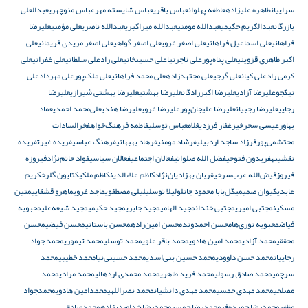
سراییان
طاهره علیزاده
عاطفه پهلوان
عباس باقری
عباس شایسته مهر
عباس منوچهری
عبدالعلی
بازرگان
عبدالکریم حکیمی
عبدالله مومنی
عبدالله میراکبری
عبدالله ناصری
على مؤمنى
عليرضا
فراهانی
علی اسماعیل فراهانی
علی اصغر غروی
علی اصغر گواهی
علی اصغر مریدی فریمانی
علی
اکبر طاهری قزوینی
علی پناه‌پور
علی تاجرنیا
علی حسینخانی
علی راد
علی سلطانی
علی غفرانی
علی
کرمی راد
علی کیان
علی گرجی
علی مجتهدزاده
علی محمد فراهانی
علی ملک‌پور
علی مهرداد
علی
نیکجو
علیرضا آزادی
علیرضا اکبرزادگان
علیرضا بهشتی
علیرضا بهشتی شیرازی
علیرضا
رجایی
علیرضا رجبیان
علیرضا علیجان‌پور
علیرضا غروی
علیرضا هندی
علی‌محمد احمدی
عماد
بهاور
عیسی سحرخیز
غفار فرزدی
غلامعباس توسلی
فاطمه فرهنگ‌خواه
فخرالسادات
محتشمی‌پور
فرزاد ساجد اردبیلی
فرشاد مومنی
فرهاد بهبهانی
فرهنگ عباسی
فریده غیرت
فریده
نقشینه
فریدون فتوحی
فضل الله صلواتی
فعالان اجتماعی
فعالان سیاسی
فواد حاتم‌نژاد
فیروزه
فیروز
فیض‌الله عرب‌سرخی
قربان بهزادیان‌نژاد
کاظم علاءالدین
کاظم ملکی
کتایون گلرخ
کریم
عابدی
کیوان صمیمی
گل‌بابا محمود جانلو
لیلا توسلی
لیلی مصطفوی
ماجد غروی
ماهرو قشقایی
متین
مسکین
مجتبی امیری
مجتبی خندان
مجید الهامی
مجید جابری
مجید حکیمی
مجید شیعه‌علی
محبوبه
فیاض
محبوبه نوری‌ها
محسن احمدوند
محسن امین‌زاده
محسن باستانی
محسن فیضی
محسن
محققی
محمد آزادی
محمد امین هادوی
محمد باقر علوی
محمد توسلی
محمد تیموری
محمد جواد
رجاییان
محمد حسن داوودی
محمد حسین بنی‌اسدی
محمد حسینی‌نیا
محمد خطیبی
محمد
سرچمی
محمد صادق رسولی
محمد فرید طاهری
محمد محمدی اردهالی
محمد مرادی
محمد
مصلحی
محمد مهدی حمسی
محمد مهدی دانشیان
محمد نصراللهی
محمدامین هادوی
محمدجواد
مظفر
محمدرضا چمیده‌فر
محمدرضا حمسی
محمدرضا خداوردیزاده
محمدصادق