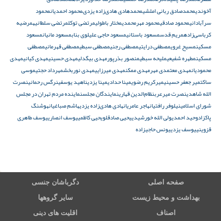
آخوندی
محمدصادق ربانی املشی
محمدهادى هادی‌زاده يزدى
محمود احمدیان
محمود
سرآبادانی
محمود صادقی
محمود مهرمحمدی
مختار باطولی
مرتضی توکل
مرتضی سلطانیه
مرضیه
کرباسی‌زاده
مریم قدس
مسعود باستانی
مسعود حاجی علیلوی بناب
مسعود مانیان
مسعود
مسکین
مسیح غروی
مصطفی درایتی
مصطفی رجنی
مصطفی سبطی
مصطفی قهرمانی
مصطفی
مسکین
مطهره شفیعی
ملیحه سبطی
منصور بذرپور
مهدی بیگدلی
مهدی حسینی
مهدی کیانی
مهدی
محمودیان
مهدی معتمدی مهر
مهدی ممکن
مهدی میرزایی
مهدی نوربخش
مهرداد حجتی
موسی
ساکت
میر جعفر حسینی
میرکریم رضوی
مینا حدادی
مینا یزدی
ناهید یوسفی
نرگس رحمانی
نصرت
الله شاهدی
نصرت میرعرب
نظام‌الدین قهاری
نمایندگان مجلس
نماینده مردم تهران در مجلس
شورای اسلامی
نیلوفر رافتیان
هاجر عامریان
هادی هادی‌زاده یزدی
هاشم صباغیان
هوشنگ
پاکزاد
وحید احمدی
ولی الله خورشیدی
یحیی صادقلو
یحیی کاظمی
یوسف انصاری
یوسف طاهری
قزوینی
یوسف یزدی
یونس حاجیزاده
صفحه اصلی
دگرباشان جنسی
بهداشت و محیط زیست
سایر گروهها
اصناف
اقلیت های دینی