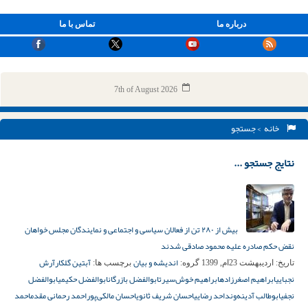
درباره ما
تماس با ما
7th of August 2026
خانه
> جستجو
نتایج جستجو ...
بیش از ۲۸۰ تن از فعالان سیاسی و اجتماعی و نمایندگان مجلس خواهان
نقض حکم صادره علیه محمود صادقی شدند
اندیشه و بیان
آبتین گلکار
آرش
تاریخ:
اردیبهشت 23ام, 1399
گروه:
برچسب ها:
نجبایی
ابراهیم اصغرزاده
ابراهیم خوش‌سیرت
ابوالفضل بازرگان
ابوالفضل حکیمی
ابوالفضل
نجفی
ابوطالب آدینه‌وند
احد رضایی
احسان شریف ثانوی
احسان مالکی‌پور
احمد رحمانی مقدم
احمد