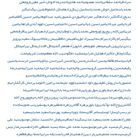
سرادقی
احمد سلطانیه
احمد معصومی
احمد هادوی
احمدرضا اخوت
اردشیر مطهری
اروجعلی
محمدی
اسماعیل خوش محمدی
اسماعیل زینال‌زاده
اصلان شاملو
افشین بیگدلی
اکبر
بدیع‌زادگان
اکبر دلداده
اکبر عمرانی
اللهوردی شمبوری
امید عبدالوهابی
امیر حسین کاظمی
امیر
قربانی
امیر میرخانی
امیرحسین جهانی
امیرحسین حاتمی
امیرحسین داوودآبادی فراهانی
امین
مریی
امین‌الله ربیع‌پور
اوروجعلی محمدی
ایمان داوطلب
ایمان میرزازاده
بابک امیری
باقرفتحعلی
بیگی
بهرام پاکزاد
بهرام سحابی
بهزاد حق‌پناه
بهمن حافظی
بهمن رضاخانی
بیوک سعیدی
پرویز
زندی‌نیا
پروین فهیمی
جعفر تقوی
جعفر شاپورزاده
جعفر گنجی
جلال اقتداری
جلال بهرامی
جلال
بیگدلی
جلال جلالی‎زاده
جلیل ضرابی
جمشید حقگو
حبیب الله معظمی
حجت شریفی
حجت
قیاسی
حسام طالقانی
حسن اسکندری
حسن روان
حسن کبیر
حسن نباتچیان
حسین خرسندی
حسین
رفیعی
حسین روشن
حسین کروبی
حسین واله
حمید بهشتی
حمید خزایی
حمید میرزایی
حمیدرضا
جلایی‌پور
حمیده بیطرف
خداوردی کریمی‌نژاد
خدیجه شریعتی
خسرو قشقایی
خسرو
منصوریان
داریوش لطیف‌پور
داود حشمتی
داوود علیمحمدی
رامین اخلومدی
رحمان کارگشا
رحیم
عابدان‌زاده
رحیم یاوری
رسول ورپایی
رضا احمدی
رضا بابائی
رضا تهرانی
رضا حاجی
رضا
رئیس‌طوسی
رضا سپهری
رضا صدر
رضا مسموعی
رضایت پرویزی
روح الله رحیم‌پور
روح الله
کلانتری
روح‌الله نوآبادی
رویا بلوری
زهره آقاجری
زهره محققی
زهره یوسفی
زینب محوی
ساجده
عرب‌سرخی
سارا توسلی
سامر آقایی
سجاد چوپانی
سعید پورسینا
سعید صحبتی
سعید
غفارزاده
سعید محمدی
سعید مدنی
سکینه انصافی
سیاوش حاتم
سید سلمان موسوی
سید علی
رییس کرمی
سید علی میرموسوی
سید محمد علی سجادی
سید مصطفی تاجزاده
سیدرضا رئیس
کرمی
سیدمحمد صحفی
شهریار دبیرزاده
شهناز فخریان
صدیقه سراییان
صفا بیطرف
طاهره