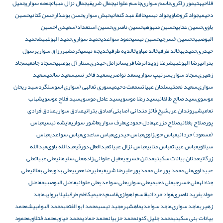
فلاحیه
تيمور زاكرى
جاسم سوارى
جاسم علوانی
جمال شريفى
جمال نزال عبیات
جمعه سواری
جمیل
دحیمی
جواد کروشاوی
جواد نیسی
حافظ عبد كنعاني
حبش سواری
حسن بوعذار
حسن کتانی
حسين
باوى
حسين عتابى
حسين منبوهى
حسين ناصرى
حسین استعداد(سعیدى)
حسین
البوصبیح
حسین خسرجى
حسین نیسی
حمود سواعدی
حميد سوارى
حمید البوغبیش
حمید
حیدرى
حمیدیه
خالد طرفى
خالد مهاوی
خالدیه طرفى
خدیجه نیسی
خرمشهر
رزاق سواری
رسول
بترانی
رضا البوغبیش
رضا زویدات
رضا فريسات
زامل حيدرى
ستار آل بوصبیح
سجاد جامعی
سجاد
زهيرى
سجاد سواری
سرتیپ سواری
سعد نواصری
سعيد فاخر نسب
سعید سالمى
سعید
سوارى
سعید نعمتى
سلمان عبیات
سمعت دحیمی
سوری ثعالبی (سواری)
سوسنگرد
سيد ريحان
موسوى
سيد صالح طالقانى
سید رضا موسوی
سید عادل موسوی
سید فلاح موسوی
شهاب
نعامی
شهروندان عرب
شيخ فائز مندائى (صابئى)
صادق بترانی
صادق سواری
صادق فرادى
پور
صلاح بغلانی
صلاح مزرعه
عادل حمودى
عارف سواری
عاشور سواری
عایشه نیسی
عباس
(مسعود) حردانى
عباس حويزاوى
عباس حیدرى
عباس ساعدى
عباس سواعدی
عباس
سیلاوی
عباس عبيات
عباس منابى
عباس نزال عبیات
عبدالعال دورقى
عبدالله باوى
عبدالله
زرگانی
عدنان بیانات سکینی
عدنان خسرچی
عقيل علوانى زاده
على سليمانى
على عبیات
على
عبیداوى
على محمد پور
على محمدپور
عليرضا شريفى
عليرضا معربى
علی بدوی
علی بغلانی
علی
جنادله
علی خسرچی
علی دحیمی
علی سواری
علی سواعدی
علی علوانی
فاضل البوصبیح
فاضل
عوادی
فريد ناصرى
فواد حردانی
قاسم اهوازى
قاسم دحیمی
کاظم طرفی
لیلا بروایه
ماجد
زهیری
ماجد سوارى
ماجد سواعدی
ماهشهر
مجید نیسی
محمد ابو الفتحي
محمد البوغبیش
محمد
بیانات بنی سکینی
محمد جلیل کنون
محمد حزبیان
محمد حمادی
محمد حیاوی
محمد فتلاوی
محمود