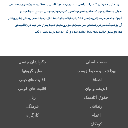
البوحمدى
محمود بیت سیاح
مرتضى منصورى
مسعود ناصرى
مصطفى حسين سوارى
مصطفى
سوارى
مصطفى عبیات
مصطفى ناصرى
منصور تمیمی
مهدى حيدرى
مهدي عبيات
مهدی
آلبوغبیش
موسى سوارى
موسی خالدی
میثم خسرجى
میثم علوانی
میلاد سواری
ناجى زهيرى
نادر
آل بوغبیش
ناصر مزرعه
ناهى شريفى
نجم سوارى
نعیم حمیدی
نوح بترانی
هادى جلالى
هادى
عفراوى
هادی جلالی
وسام سواری
وليد سوارى فرزند سودى
يوسف زرگانى
صفحه اصلی
دگرباشان جنسی
بهداشت و محیط زیست
سایر گروهها
اصناف
اقلیت های دینی
اندیشه و بیان
اقلیت های قومی
حقوق آکادمیک
زنان
زندانیان
فرهنگی
اعدام
کارگران
کودکان