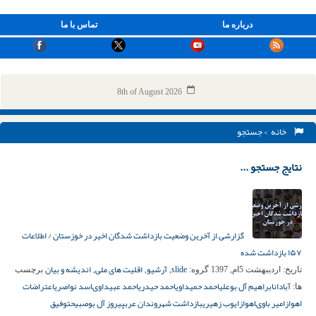
درباره ما
تماس با ما
8th of August 2026
خانه
> جستجو
نتایج جستجو ...
گزارشی از آخرین وضعیت بازداشت شدگان اخیر در خوزستان / اطلاعات
۱۵۷ بازداشت شده
slide
آرشیو
اقلیت های ملی
اندیشه و بیان
تاریخ:
اردیبهشت 5ام, 1397
گروه:
,
,
,
برچسب
آبادان
ابراهیم آل بوعلی
احمد حمیداوی
احمد حیدری
احمد عبیداوى
اسد نواصری
اعتراضات
ها:
اهواز
امیر باوى
اهواز
ایوب زهیری
بازداشت شهروندان عرب
پیروز آل بوصبیح
توفیق