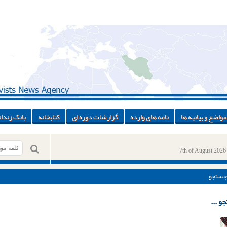
مواضع و بیانیه ها
نامه های وارده
گزارشات دوره ای
کتابخانه
بانک زندان
7th of August 2026
جستجو
و ...