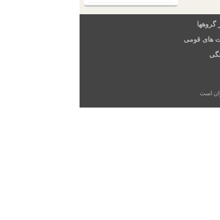
 گروهها
ت های قومی
گی