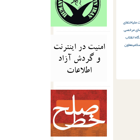
ت ملی
اختفای
ای مرخصی
28 دادگاه انقلاب
لامی
معاون