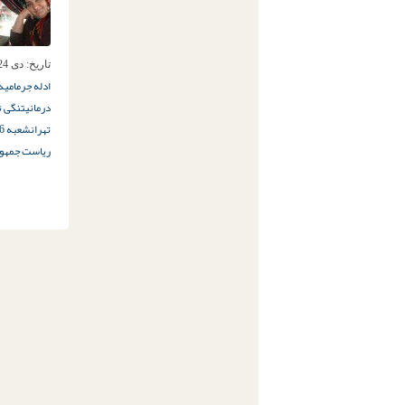
تاریخ:
دی 24ام, 1394
ادله جرم
امید
درمانی
تنگی 
تهران
شعبه 36 دادگاه تجدیدنظر
ریاست جمهور