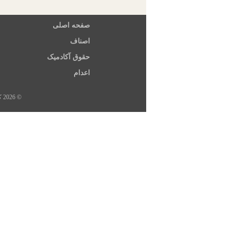
صفحه اصلی
اصناف
حقوق آکادمیک
اعدام
© 2026 کلیه حقوق این سایت متعلق به خبرگزاری هرانا، ارگان خبری مجموعه فعالان حقوق بشر در ایران است