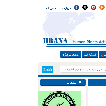
درباره ما
تماس با ما
یان
انتشارات
صفحات ویژه
English
تبلیغات