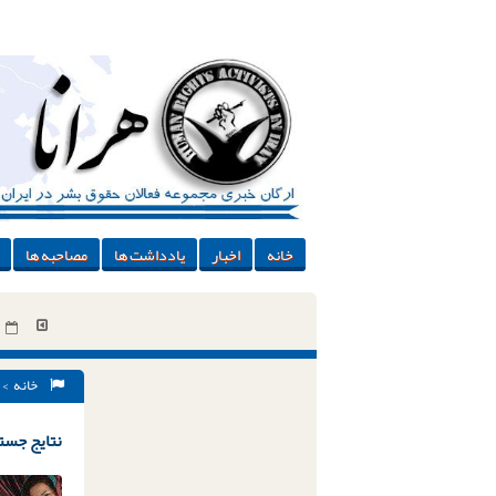
خانه
اخبار
یادداشت ها
مصاحبه ها
خانه
> 
نتایج جستج