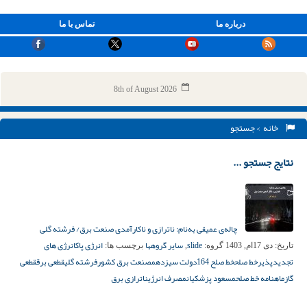
درباره ما
تماس با ما
8th of August 2026
خانه
> جستجو
نتایج جستجو ...
چاله‌ی عمیقی به‌نام: ناترازی و ناکارآمدی صنعت برق/ فرشته گلی
slide
سایر گروهها
انرژی پاک
انرژی های
تاریخ:
دی 17ام, 1403
گروه:
,
برچسب ها:
تجدیدپذیر
خط صلح
خط صلح 164
دولت سیزدهم
صنعت برق کشور
فرشته گلی
قطعی برق
قطعی
گاز
ماهنامه خط صلح
مسعود پزشکیان
مصرف انرژی
ناترازی برق