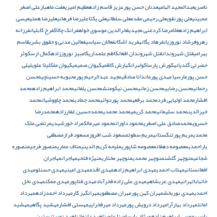
ناصری
عبدالمجید الهامی
عدنان حسن پور
عزیز قاسم زاده
عظیم امیری
عفت ماهباز
علی اصغر
ممبینی
علی پورنقوی
علی رحیمی مقدم
علی سلطانی
علی یکتا
علیرضا فرهانی
علیرضا همتی
عیسی
ابراهیم زاده
غلامرضا کرد
غنی مجیدی
فخرالدین موسوی خواه
فرانک چالاک
فرخ کابلیان
فرزانه
رهرو
فرشاد نوروزیان
فرهاد یگانه
فرید اشکان
فعالان سیاسی
فعالین مدنی و حقوق بشری
قاسم
بهرامی
قتل شهروندان
قتل شهروندان افغان
کاظم علمداری
کامبیز نوروززاده
کمال ارس
کوثر
حضرتی گلدیانی
کورش پارسا
کولبران
کیارش کاظمی
کیوان صمیمی
کیوان ملک
لیلا علوی
لیلی
حسن پور
مارسیا مهدی پور
ماندانا صادقی
مجید عبدالرحیم پور
محبوبه حسینچی
محسن
رحمانی
محسن رضایی
محسن زمانی
محسن نیکومنش
محسن یلفانی
محمد ابراهیم زاده
محمد
افشار
محمد اولیایی فرد
محمد برقعی
محمد پوردوائی
محمد جمادی
محمد چاووشیان
محمد
خیرالدین
محمد سلیمانی
محمد کریمی
محمد محمدی
محمدحسین غفارزاده
محمدرضا
خسروی
محمدصادق علی اصغری
محمود داوران
محمود میرمالک
مراد خورشیدی
مرتضی ملک
محمدی
مریم پورتنگستانی
مریم سطوت
مسعود شب افروز
مسعود فراز
مصطفی
یاراحمدی
معصومه دهقان
معصومه شاپوری
ملیحه کریم الدینی
مناف عماری
منصور فرجی
منصوره
شجاعی
منوچهر گلشن
منوچهر محمدی
منوچهر مختاری
منیژه فتحی
مهاجران
مهاجران
افغانستانی
مهتاب احمدی
مهدی ابراهیم زاده
مهدی اقدم
مهدی امینی
مهدی حسنلو
مهدی
خانباباتهرانی
مهدی عربشاهی
مهدی علی زاده فخرآباد
مهدی فتاپور
مهدی ممکن
مهدی نخل
احمدی
مهدی نوربخش
مهران کهن پور
مهران مصطفوی
مهرانگیز کار
مهرداد احمدزاده
مهرداد
امانت
مهرداد بهارآرا
مهرداد درویش پور
مهرداد میرفخرایی
مهستی افشار
مهشید پگاهی
مهشید
یاسری
موسی ابراهیم زاده
میثاق پارسا
مینا علوی
ناهید دلنواز
ناهید نصرت
نسترن