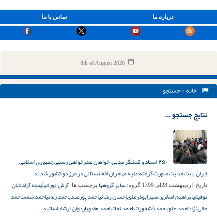
درباره ما
تماس با ما
8th of August 2026
خانه
> جستجو
نتایج جستجو ...
۲۵۰ استاد و کنشگر مدنی، خواهان عذرخواهی رسمی جمهوری اسلامی
ایران بابت جنایت صورت گرفته علیه مهاجران افغانستانی در مرز دو کشور شدند
سایر گروهها
آرش تورانی
آینده آزاد
ئالان
تاریخ:
اردیبهشت 28ام, 1399
گروه:
برچسب ها:
توفیقی
ابراهیم اصغری منیر
ابوذرعلوی
احسان رضائی
احمد پورمندی
احمد زمانی
احمد شمس
احمد
عالی‌نژاد
احمد علوی
احمد فشخورانی
احمد نجاتی
احمد هادوی
اردوان ارشاد
اساتید