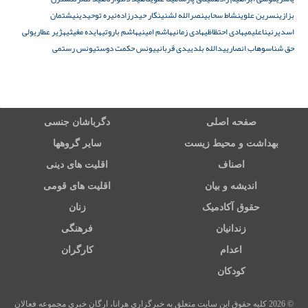
بزازی
نسرین علوی
نشاط سحابی
نصرالله لشنی
نگار حیدرزادە
نیره توحیدی
نیشتمان
اسدیر
نیناعلیمی
هادی احتظاظی
هادی زمانی
هاشم امینی
هاشم باروتی
هایده مغیثی
هژیر عطاری
ولی
حق شناس
وهاب انصاری
یدالله بلدی
یدی قربانی
یونس حکمت دوست
یونس رستمی
صفحه اصلی
دگرباشان جنسی
بهداشت و محیط زیست
سایر گروهها
اصناف
اقلیت های دینی
اندیشه و بیان
اقلیت های قومی
حقوق آکادمیک
زنان
زندانیان
فرهنگی
اعدام
کارگران
کودکان
© 2026 کلیه حقوق این سایت متعلق به خبرگزاری هرانا، ارگان خبری مجموعه فعالان