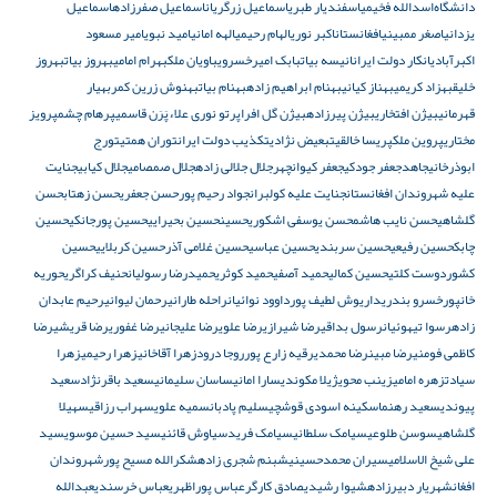
دانشگاه‌
اسدالله فخیمی
اسفندیار طبری
اسماعیل زرگریان
اسماعیل صفرزاده
اسماعیل
یزدانی
اصغر ممبینی
افغانستان
اکبر نوری
الهام رحیمی
الهه امانی
امید نبوی
امیر مسعود
اکبرآبادی
انکار دولت ایران
انیسه بیات
بابک امیرخسروی
باویان ملک
بهرام امامی
بهروز بیات
بهروز
خلیق
بهزاد کریمی
بهناز کیانی
بهنام ابراهیم زاده
بهنام بیات
بهنوش زرین کمر
بهیار
قهرمانی
بیژن افتخاری
بیژن پیرزاده
بیژن گل افرا
پرتو نوری علاء
پَرَن قاسمی
پرهام چشم
پرویز
مختاری
پروین ملک
پریسا خالقی
تبعیض نژادی
تکذیب دولت ایران
توران همتی
تورج
ابوذرخانی
جاهد
جعفر جودکی
جعفر کیوانچهر
جلال جلالی زاده
جلال صمصامی
جلال کیابی
جنایت
علیه شهروندان افغانستان
جنایت علیه کولبران
جواد رحیم پور
حسن جعفری
حسن زهتاب
حسن
گلشاهی
حسن نایب هاشم
حسن یوسفی اشکوری
حسین
حسین بحیرایی
حسین پورجانکی
حسین
چابک
حسین رفیعی
حسین سربندی
حسین عباسی
حسین غلامی آذر
حسین کربلایی
حسین
کشوردوست کلتی
حسین کمالی
حمید آصفی
حمید کوثری
حمیدرضا رسولیان
حنیف کراگری
حوریه
خانپور
خسرو بندری
داریوش لطیف پور
داوود نوائیان
راحله طارانی
رحمان لیوانی
رحیم عابدان
زاده
رسوا تیهوئیان
رسول بداقی
رضا شیرازی
رضا علوی
رضا علیجانی
رضا غفوری
رضا قریشی
رضا
کاظمی فومنی
رضا مبین
رضا محمدی
رقیه زارع پور
روجا درود
زهرا آقاخانی
زهرا رحیمی
زهرا
سیادت
زهره امامی
زینب محوی
ژیلا مکوندی
سارا امانی
ساسان سلیمانی
سعید باقرنژاد
سعید
پیوندی
سعید رهنما
سکینه اسودی قوشچی
سلیم پادبان
سمیه علوی
سهراب رزاقی
سهیلا
گلشاهی
سوسن طلوعی
سیامک سلطانی
سیامک فرید
سیاوش قائنی
سید حسین موسوی
سید
علی شیخ الاسلامی
سیران محمدحسینی
شبنم شجری زاده
شکرالله مسیح پور
شهروندان
افغان
شهریار دبیرزاده
شیوا رشیدی
صادق کارگر
عباس پوراظهری
عباس خرسندی
عبدالله