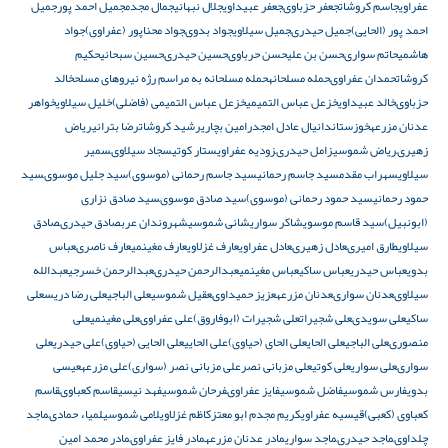
عفراوی
جاسم کروشات
جعفر حزباوى
جعفر عبیداوی
جلال نبهانی
جمال مجدم
جمیل احمد پور
جمیل
احمد پور (الحایى)
جمیل حیدرى
جمیل سیلاوی
جواد بدوى
جواد محناپور (عفراوى)
جواد
هاشمى
حاتم سوارى
حسن بن علی
حسن حرباوى
حسین حیدرى
حسین سبحانی
حکیم
کروشات
حمدان عفراوى
حمله مسلحانه
حمله مسلحانه به مراسم رژه نیروهای مسلح
خالد
حزباوى
خالد عبیداوی
خزعل عباس التمیمی
خزعل عباس التمیمی (فاضلی)
خلیل سیلاوی
خواهر
عدنان مزرعه
خوزستان
دانیال عادل امجد
رامین بچاری
رشید کروشات
رضا بترانى
ریاض
زهیرى
ریاض شموسی
زامل حیدرى
زودیه عفراوی
ستار کوتى
سجاد سیلاوى
سمیر
سیلاوی
سهراب مقدم
سید جاسم رحمانى
سید جاسم رحمانى (موسوى)
سید جلیل موسوى
سید
حمود رحمانى
سید حمود رحمانى (موسوى)
سید صادق موسوى
سید صادق نزاری
(ابونبیل)
سید قاسم موسوی
شاکر سواری
شانی شموسی
شهروندان عرب
صادق حیدرى
صادق
سیلاوی
طارق اميرى
عادل زهیرى
عادل عفراوی
عارف غزلاوی
عارف مغینمی
عارف ناصرى
عباس
بدوی
عباس حیدری
عباس ساکى
عباس مغینمی
عبدالرحمن حیدرى
عبدالرحمن خسرجی
عبدالله
سیلاوى
عدنان سوارى
عدنان مزرعه
عزیز حمیداوى
عقیل شموسی
على الباجى
على رضا دریس
على
ساکى
على سویدى
على شجیرات
على شجیرات (ابوفاروق)
على عفراوى
على مغينمی
على
منصورى
علی الباجی
علی الحای
علی الحای (حیاوی)
علی الحایی
علی الحایی (حیاوی)
علی حیدری
علی
سوارى
علی سواری
علی کوتى
علی مزبانی نصر
علی مزبانی نصر (سواری)
علی مزرعه
عیسى
بدوی
فارس شموسی
فاضل شموسی
فایز عفراوى
فرحان شموسی
فهد نیسى
قاسم کعباوى
قاسم
کعباوى (کعبى)
قیسیه عفراوی
كريم مجدم ابو معتز
کاظم غزلاوی
لامی شموسی
لمیاء حمادى
ماجد
چلداوى
ماجد حیدرى
ماجد سواری
مادر عدنان مزرعه
مادر فایز عفراوى
مادر محمد امین