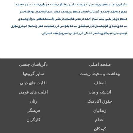
عفراوى
ماهر مسعودى
محسن بدوی
محمد امین عفراوى
محمد حزباوى
محمد سواری
محمد
عمورى
محمد محمدى (عبیات)
محمد مسعودى
محمد مومن تیماس
محمود دورقى
مختار
مسعودى
مرتضى بیت شیخ احمد
مرتضى مغینمی
مرتضى یاسین
مصطفی سوارى
مهدى
ساعدى
مهدى کوتى
مهدى مزرعه
مهدی ساعدی
موسى مزرعه
میلاد عفراوی
نعیم حیدرى
نوری
نیسی
هادى عبیداوى
همسر عدنان مزرعه
والی امیری
یوسف خسرجى
صفحه اصلی
دگرباشان جنسی
بهداشت و محیط زیست
سایر گروهها
اصناف
اقلیت های دینی
اندیشه و بیان
اقلیت های قومی
حقوق آکادمیک
زنان
زندانیان
فرهنگی
اعدام
کارگران
کودکان