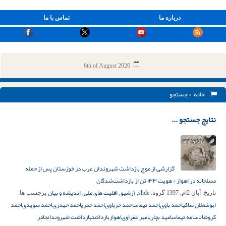
درباره ما
تماس با ما
6th of August 2026
خانه
> جستجو
نتایج جستجو ...
گزارشی از موج بازداشت شهروندان عرب در خوزستان پس از حمله
مسلحانه در اهواز / هویت ۱۳۳ تن از بازداشت‌شدگان
slide
آرشیو
اقلیت های ملی
اندیشه و بیان
تاریخ:
آبان 2ام, 1397
گروه:
,
,
,
برچسب ها:
ابوشعلان ساکى
احمد باوى
احمد تیماس
احمد حزباوى
احمد حمری
احمد حیدرى
احمد سویدى
احمد
کروشات
اسامه تیماس
امید بچاری
امیر عفراوى
اهواز
بازداشت
بازداشت شهروندان
جادر