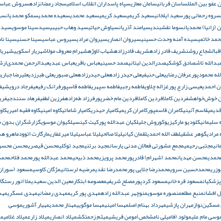
 عفو بین الملل
ساسان قربانی
سامان معازی
سپاه پاسداران انقلاب اسلامی
سجاد رمضانزاده
سروش عباس
سروه رحمانی‌ پور
سعید ایلخانی
سعید كریمی
سعید کریمی
سعید محمدی
سعیده محمدی
سمکو محمدیان
سه
(زانیا) محمدیان
سوما نقشبندی
سیامند آذریان
سیاوش حیاتی
سید وهاب حبیبی
سیدسینا موسوی
سیدع
مد خاتمی
سیده آمنه وحدت حسینی
سیروان انصاری
سیروان مرادی
سیروس عباسی
سینا حسنی
سینا ناد
بال
شجاع روشن
شریف قادر زاده
شریف قادرزاده
شهاب لاوژه
شهرام معروف مولا
شهریار اسکویی
شهریار
دالله‌ تاش
صادق کوشکی
صدرالدین لیتانی
صمد حسینی
عباس باقری
عباس عبدی
عبدالرحمن محمدی‌ارش
له محمودپور
عرفان رضایی
علی حنیفی
علی حیدر زاده
علی حیدرزاده
علی صبوری
علی طبرزدی
علیرضا جباری
ع
ن احمدی
عیسی زارع‌ پور
غزاله چلاوی
فاطمه رجبی
فاطمه سپهری
فاطمه قاسپور
فرانک رفیعی
فرجاد درویشی
ف
 خوش‌‌خواهش
فردین كاملا
فردین کاملا
فردین مام خضرپور
فرزاد طه‌زاده
فرزین لطفی
فرهاد سنندجی
فری
قدیمی
قاسم آئینی
کامران قاسمپور
کامران کریمی
کامیار حیدری
کامیار شاماتی
کاوه امینی
کاوه فقیه‌ امیری
کاو
 سلیمانی
کلودیو مارکیزیو
کوروش جلیل
کیان عبدالله پور
کیت کینسیل
کیوان موسوی
گزارشگران بدون م
 مرادی
گوهر عشقی
لطف الله احمدی
لقمان کیانی
لیلا صالحی
لیلا عباسی
لیلا میرغفاری
مارگارت اتوود
ماهرو هد
انی
مجتبی رحیمی
مجمع مشورتی فعالان مدنی یارسان
مجید برتنی
مجید توکلی
محسن قیصری
محسن محسن
حمدی
محسن مهدیان
محمد (شهرام) قادرپور
محمد پرویزی
محمد ذبیحی
محمد عبدالله‌ پور
محمد فلاح
محمد
وزری
محمدحسین سروی
محمدرضا جلایی پور
محمدرضا نقدی
مرضیه لرستانی
مژگان کاوسی
مسعود (سوران)
زشکیان
مسعود قره خانی
مسعود کردپور
مصلح شریفی
معصومه ابتکار
معین الدین سعیدی
ملا انور رستگا
 افشان
منبع مطلع
منصوره موسوی
منوچهر عبدالله‌ زاده
مهدی پور کریم
مهدی رمضانی
مهدی عسگری
مهد
مسکین‌نواز
مهران پازشی
مهرداد بهنام اصل
مهسا امینی
مهسا موگویی
مهناز محمدی
مهیار آشوری
موسی
وسی مام علی
مولود (فامیلی نامشخص)
مومن قریشی
میثم زحمتکش
میلاد انصاری
میلاد زارع
میلاد غلامی
می