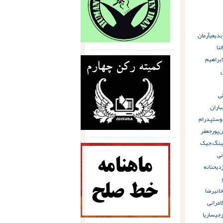
بدیعی
آرمان
لنا
ابراهیم
ی
باران
دوست
پدرام
‌پور
جعفر
ینگ،
جیک
ی
دی
حنانه
انی
رضا
امرانی‌
رجی
ساریا