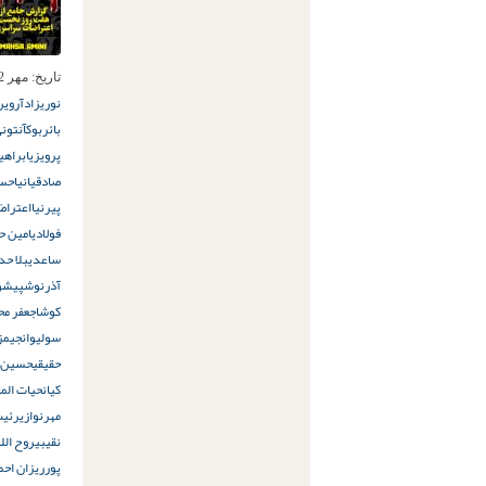
تاریخ:
مهر 2ام, 1401
نوریزاد
آروین
بائربوک
آنتونی
پرویزی
ابراهی
صادقیانی
احسا
پیرنیا
اعتراض
فولادی
امین ح
ساعدی
بلا حد
آذرنوش
پیشوا
کوشا
جعفر مح
سولیوان
جیمز 
حقیقی
حسین ا
کیان
حیات الم
مهرنوازی
رئیس
نقیبی
روح الل
پور
ریزان احم