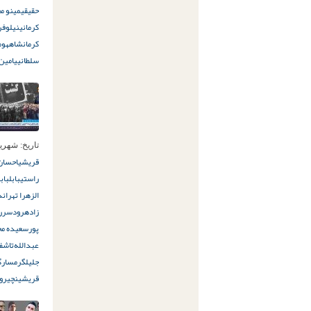
حقیقی
مینو م
کرمانی
نیلوفر
کرمانشاه
هوم
سلطانی
یامین
تاریخ:
شهریور 31ام
قریشی
احسان 
راستی
بابل
باب
الزهرا تهران
د
زاده
رودسر
ر
پور
سعیده مح
عبدالله‌تاش
ف
جلیل
گرمسار
گ
قریشی
نچیروا