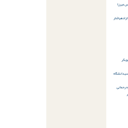
 میرزا
زاده
یاشار
بوبکر
سی
دانشگاه
 رحمانی‌