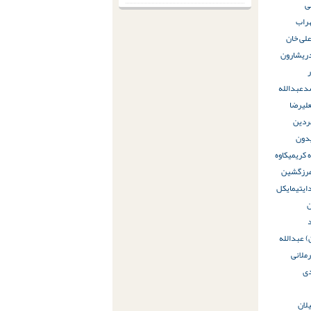
ی
راب
لی خان
ری
شارون
د
عبدالله
لیرضا
ردین
دون
ه کریمی
کاوه
رز
گشین
ایتی
مایکل
 عبدالله‌
ر
ملانی
ی
لان