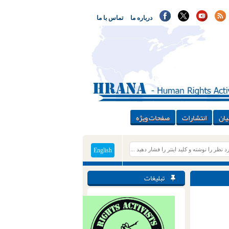
درباره ما
تماس با ما
یان
انتشارات
صفحات ویژه
English
تبلیغات