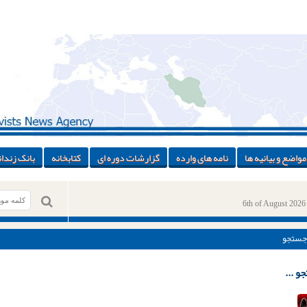
مواضع و بیانیه ها
نامه های وارده
گزارشات دوره ای
کتابخانه
بانک زندان
6th of August 2026
جستجو
و ...