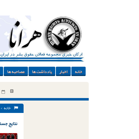
خانه
اخبار
یادداشت ها
مصاحبه ها
خانه
> 
نتایج جستج