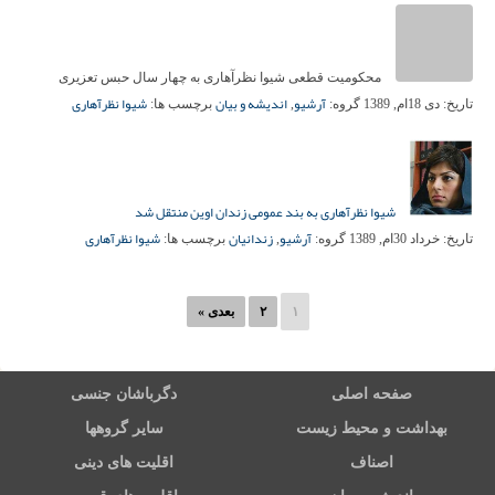
محکومیت قطعی شیوا نظرآهاری به چهار سال حبس تعزیری
آرشیو
اندیشه و بیان
شیوا نظرآهاری
تاریخ:
دی 18ام, 1389
گروه:
,
برچسب ها:
شیوا نظرآهاری به بند عمومی زندان اوین منتقل شد
آرشیو
زندانیان
شیوا نظرآهاری
تاریخ:
خرداد 30ام, 1389
گروه:
,
برچسب ها:
۱
۲
بعدی »
صفحه اصلی
دگرباشان جنسی
بهداشت و محیط زیست
سایر گروهها
اصناف
اقلیت های دینی