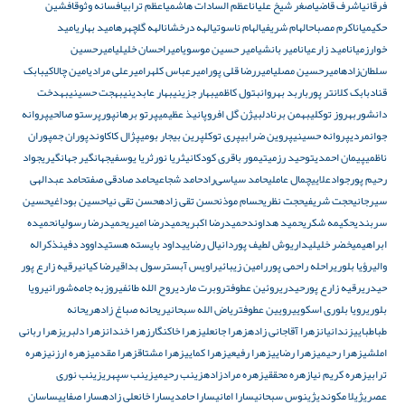
فرقانی
اشرف قاضی
اصغر شیخ علیان
اعظم السادات هاشمی
اعظم ترابی
افسانه وثوق
افشین
حکیمیان
اکرم مصباح
الهام شریفی
الهام ناسوتی
الهه درخشان
الهه گلچهره
امید بهاری
امید
خوارزمیان
امید زارعیان
امیر بانشی
امیر حسین موسوی
امیراحسان خلیلی
امیرحسین
سلطان‌زاده
امیرحسین مصلی
امیررضا قلی پور
امیرعباس کلهر
امیرعلی مرادی
امین چالاکی
بابک
قناد
بابک کلانتر پور
باربد بهروان
بتول کاظمی
بهار جزینی
بهار عابدینی
بهجت حسینی
بهدخت
دانشور
بهروز توکلی
بهمن برنادل
بیژن گل افرو
پانیذ عظیمی
پرتو برهانپور
پرستو صالحی
پروانه
جوانمردی
پروانه حسینی
پروین ضرابی
پری توکل
پرین بیجار بومی
پژال کاکاوند
پوران جم
پوران
ناظمی
پیمان احمدی
توحید رزمی
تیمور باقری کودکانی
ثریا نور
ثریا یوسفی
جهانگیر جهانگیری
جواد
رحیم پور
جوادعلایی
چمال عاملی
حامد سیاسی‌راد
حامد شجاعی
حامد صادقی صفت
حامد عبدالهی
سیرجانی
حجت شریفی
حجت نظری
حسام موذن
حسن تقی زاده
حسن تقی نیا
حسین بوداغی
حسین
سربندی
حکیمه شکری
حمید هداوند
حمیدرضا اکبری
حمیدرضا امیری
حمیدرضا رسولیان
حمیده
ابراهیمی
خضر خلیلی
داریوش لطیف پور
دانیال رضایی
داود بایسته هستی
داوود دفین
ذکراله
والی
رؤیا بلوری
راحله راحمی پور
رامین زیبائی
راویس آبست
رسول بداقی
رضا کیانی
رقیه زارع پور
حیدری
رقیه زارع پورحیدری
روئین عطوفت
روبرت ماردی
روح الله طائفی
روزبه جامه‌شورانی
رویا
بلوری
رویا بلوری اسکویی
رویین عطوفت
ریاض الله سبحانی
ریحانه صباغ زاده
ریحانه
طباطبایی
زندانیان
زهرا آقاجانی زاده
زهرا جانعلی
زهرا خاکنگار
زهرا خندان
زهرا دلبری
زهرا ربانی
املشی
زهرا رحیمی
زهرا رضایی
زهرا رفیعی
زهرا کمایی
زهرا مشتاق
زهرا مقدمی
زهره ارزنی
زهره
ترابی
زهره کریم نیا
زهره محققی
زهره مرادزاده
زینب رحیمی
زینب سپهری
زینب نوری
عصری
ژیلا مکوندی
ژینوس سبحانی
سارا امانی
سارا حامدی
سارا خانعلی زاده
سارا صفایی
ساسان