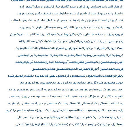
زارع
فخرالسادات محتشمی پور
فرامرز سیدآقایی
فرحناز غالبی
فرزاد نیک آیین
فرزانه
دشتی
فرزانه مهدوی
فرشاد قربانپور
فرشته اسانلو
فرشید فتحی
فرنگیس محمدی
فرهاد
فتحی
فروزان آصف نخعی
فروزان علیزاده
فریبا جعفری
فریبا کمال آبادی
فریبا مخبر
فریبا مطلب
زاده
فرید روحانی
فریده حمیدی
فریدون ناظمی
فعال سیاسی
فعالان حقوق بشری
فیروزه
فیروز
فیروزه مهاجر
قاسم عطایی عظیمی
کارن وفاداری
کاظم خانعلی زاده
کاظم علمداری
کامران
رحیمیان
کرونا در زندان
کیوان رحیمیان
کیوان صمیمی
گلاره کاکاوند
گیتی اسداللهی
لاله
اسکندری
لیلا رضایی
لیلا عراقی
لیلا معصومی
لیلی حضرتی
مائده سلطانی
ماندانا کمالی
مجید
دری
مجید مرادی
مجید مراری
مجید مسافر
محبوبه غلامی
محرم اسلامی
محرم براتی
محسن
امیریوسفی
محسن زمانی
محسن مظفری
محمد آیرون
محمد حیدرزاده
محمد کریم فر
محمد
کریمی
محمدحسین آجورلو
محمدرضا افخمی
محمدمهدی محمدی
محمدمهدی
نجفی‌خواه
محمدناظمی
محمود رئیسی
محمود کرد
محمود لطفی کمال
مدینه حقیقت
مرخصی
مرضیه
جاوید موسوی
مرضیه گل رو
مریم انوری
مریم ایزدیان
مریم جعفریه
مریم خدیور
مریم
رحمانی
مریم رضایی میعاد
مریم رهبر
مریم زندی
مریم قدس
مریم گلستانی
مریم منصوری
مژده
دافچاهی
مژگان تقی نیا
مژگان مژده
مسعود باستانی
مسعود لدنی
مسعود نجیمی ورزنه
مصطفی
رسته مقدم
مصطفی عقیلی
مصطفی لک
مصطفی محب‌کیا
مصطفی مهدی زاده
مصطفی نیلی
مطهره
پارسی
معصومه اشرفی
معصومه دهقان
معصومه طوفان پور
ملوک عزیززاده
ملیحه (صغری) کریم
الدینی
ملیحه افشار
ملیکا کاشی
منصوره اسانلو
منصوره شجاعی
منیر عبدی همسر آقای
اسماعیل عبدی
منیژه رئیسی
منیژه فتحی
منیژه محمدی
منیژه ملاحاجلو
منیژه موذن
مهدى