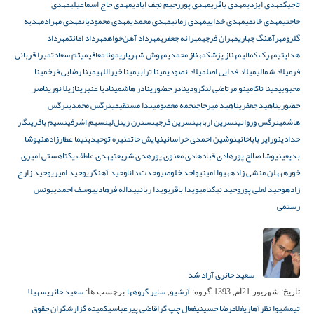
تاجیک
مهدی ایزدی
مهدی باقری
مهدی پوررحیم نجف ابادی
مهدی حاج اسماعیلی
مهدی
حاجتی
مهدی خاتمی
مهدی خدایی
مهدی زمانی
مهدی محمدی
مهدی محمودیان
مهدی مهراد
مهدیه
گلرو
مهرآهنگ جباری
مهران فرجی
مهرانه جعفری
مهرداد آهن‌خواه
مهرداد امانت
مهرداد
هدایتی
مهرک کمالی
مهناز پزشک
مهناز محمدی
مهوش شهریاری
مونا معافی
میثم سعادت
میرا قربانی
فر
میلاد شمالی
میلاد فدایی اصل
میلاد نصودی
مینا ترابی
مینا خیراللهی
مینا رضایی فرخ
مینا
محبوبی
مینا ناکا
مینو مرتاضی لنگرودی
نادر حضوری
نادر هاشمی
نادیا عنبری
نازیلا نوری
ناصر
حضوری
ناهید جعفری
ناهید میرحاج
نجمه معصومی
ندا مستقیمی
نرگس محمدی
نرگس
هاشمی
نرگس وروانی
نسرین اربابی
نسرین فرجی
نسنرن زینل‌لی
نسیم اشرفی
نسیم باقری
نگار
حدادی
نورایر باباخانی
نوشین احمدی خراسانی
نیایش حاتم
نیره توحیدی
نیما عطارزاده
نیوشا
بدیعی
نیوشا صالح پور
هادی قباد
هادی معنوی پور
هدی شریعتی
هدی عاطف یکتا
هستی امیری
خورهه
هلن منشی زاده
هیوا امینی
واحد خلوصی
وحدت دانا
وحید آهنگری
وحید امیری
وحید زارع
زاده
وحید لعلی پور
وحید نیکنامی
ویدا باقری
ویدا ربانی
یداله فرهادی
یوسف احمدی
یونس
رستمی
سعید حائری آزاد شد
آرشیو
سایر گروهها
سعید حائری
سهیلا
تاریخ:
شهریور 21ام, 1393
گروه:
,
برچسب ها:
تیم
شیوا نظرآهاری
غلامرضا حسینی
فعال چپ گرا
قاضی پیرعباسی
کمیته گزارشگران حقوق