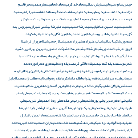
حیدری
سام سلیمانی
ستایش بداقی
سجاد خداکرمی
سجاد شجاعی
سجارصمدی
سحر قاسم
نژاد
سعید دهقان
سعید رضایی
سعید نعیمی
سلطنت صادقی
سمانه معظم
سمیرا راهی
سمیه
فرسد
سمیه فرید
سهراب مختاری
سودا غفار‌پور
سیامک صدری
سیاوش حاتم
سیاوش
نخستین
سید حسین طباطبایی
سید رضا حسینی
سید علیرضا بهشتی شیرازی
سیروس بنه
گزی
سیما مشایخی
شادی یوسفی
شاهین محمدی
شاهین نگاری
شبنم ضیائی
شکوفه
منصوری
شکیبا بداقی
شهاب علیزاده
شهرزاد همتی
شهلا رحمتی
شهلا فروزان فر
شهلا
فروزانفر
شهلا منصوری
شهناز شجاعی
شهناز مداح
شوکت منصوری
شیرین بهرامی‌راد
شیما
سنگرگیر
شیما قوشه
شیوا نظرآهاری
صابر خرم ابادی
صالح فرهادی
صالحه دردکشان
صبا
شعردوست
صدیقه کنعانی
صدیقه مالکی فرد
صدیقه وسمقی
صعری صحرانورد
صمد
رستمی
صهبارضوانی
ضیا موسوی
طاهره جعفری
طاهره میثمی
طلعت تقی نیا
طنین روحانی
طیبه
سبحانی
طیبه میرقشینی
عاطفه پهلوان
عاطفه دانشگر
عاطفه رضوانی
عالیه مطلب زاده
عبدالجلیل
مستشاری
عرفان علم بیگی
عزت اله تربتی
عزت جمالی
عزیز قاسم زاده
عزیزی شاهین
عشرت
بستجانی
عصمت شیبانی
عصمت نعیمی
عظیم رضایی
عفت رحیم زاده
عفیف نعیمی
علی اصغر
ذاتی
علی اصغر مدیری
علی پورهاشمی
علی رحیمی مقدم
علی رضا احمدی
علی شریعتی
علی
طهرانی
علی عابدی
علی محمدی
علی نیک جو
علیرضا آفرین ./علیرضا ارشادی‌فرد
علیرضا
بیات
علیرضا جباری
علیرضا خادمی
علیرضا رجبیان
علیرضا غلامحسینی
عمادالدین باقی
غزل
عقیلی
غنچه قوامی
فائزه تمیکی
فائزه هاشمی
فائقه ملک محمدی
فاران حسامی
فاطمه امیری
فاطمه
ترابی
فاطمه جلالوند
فاطمه حسام پور
فاطمه دشتی
فاطمه طباطبایی
فاطمه عظیم زاده
فاطمه
غفاری
فاطمه فرحمند
فاطمه قهرمانی
فاطمه گوارایی
فاطمه مهدوی میقان
فاطمه میر احمدی
فایزه