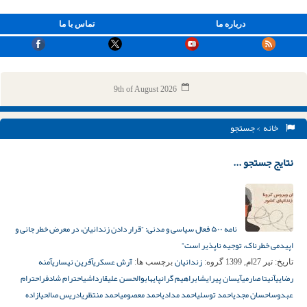
درباره ما
تماس با ما
9th of August 2026
خانه
> جستجو
نتایج جستجو ...
نامه ۵۰۰ فعال سیاسی و مدنی: “قرار دادن زندانیان، در معرض خطر جانی و
اپیدمی خطرناک، توجیه ناپذیر است”
زندانیان
آرش عسکری
آفرین نیساری
آمنه
تاریخ:
تیر 27ام, 1399
گروه:
برچسب ها:
رضایی
آنیتا صارمی
آیسان پیرایش
ابراهیم گرانپایه
ابوالحسن علیقارداشی
احترام شادفر
احترام‌‌
عبدوس
احسان مجدی
احمد توسلی
احمد مدادی
احمد معصومی
احمد منتظری
ادریس صالحی
ازاده