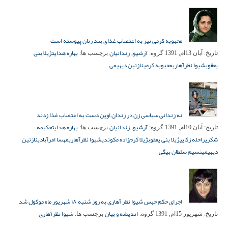
محبوبه کرمی نیز به اعتصاب غذای بند زنان پیوسته است
آرشیو
زندانیان
بهاره هدایت
ژیلا بنی
تاریخ:
آبان 13ام, 1391
گروه:
,
برچسب ها:
یعقوب
شیوا نظرآهاری
محبوبه کرمی
نازنین دیهیمی
نه زندانی سیاسی زن در زندان اوین دست به اعتصاب غذا زدند
آرشیو
زندانیان
بهاره هدایت
حکیمه
تاریخ:
آبان 10ام, 1391
گروه:
,
برچسب ها:
شکری
راحله زکایی
ژیلا بنی یعقوب
ژیلا کرم‌زاده مکوندی
شیوا نظرآهاری
مهسا امرآبادی
نازنین
دیهیمی
نسیم سلطان بیگی
اجرای حکم حبس شیوا نظر آهاری به روز شنبه ۱۸ شهریور ماه موکول شد
اندیشه و بیان
شیوا نظرآهاری
تاریخ:
شهریور 15ام, 1391
گروه:
برچسب ها: