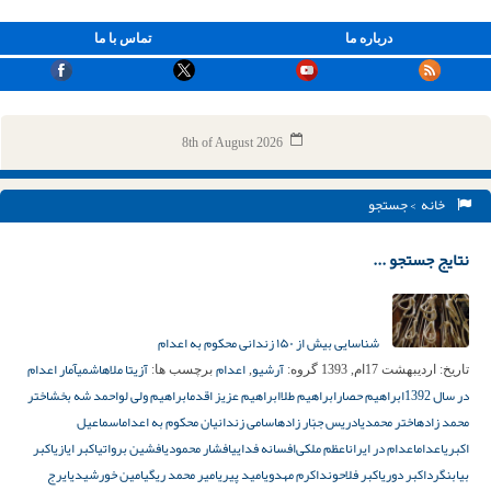
درباره ما
تماس با ما
8th of August 2026
خانه
> جستجو
نتایج جستجو ...
شناسایی بیش از ۱۵۰ زندانی محکوم به اعدام
آرشیو
اعدام
آزیتا ملاهاشمی
آمار اعدام
تاریخ:
اردیبهشت 17ام, 1393
گروه:
,
برچسب ها:
در سال 1392
ابراهیم حصار
ابراهیم طلا
ابراهیم عزیز اقدم
ابراهیم ولی لو
احمد شه بخش
اختر
محمد زاده
اختر محمدی
ادریس جبّار زاده
اسامی زندانیان محکوم به اعدام
اسماعیل
اکبری
اعدام
اعدام در ایران
اعظم ملکی‌
افسانه فدایی
افشار محمودی
افشین برواتی
اکبر ایازی
اکبر
بیابنگرد
اکبر دوری
اکبر فلاحوند
اکرم مهدوی
امید پیری
امیر محمد ریگی
امین خورشیدی
ایرج