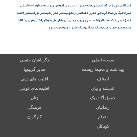
قشلاق
مهدی آژیر کفاش
مهدی فتاحی
مهران حسین زاده
مهری رحیمی
مولود اسماعیلی
مهرجا
میکأیل صادقی‌
ناجی عمرزاده
ناصر براهویی
ناصر عمر زهی
ناصر نورانی
نظیر احمد
نودزهی
نوبخت صحرائی
هاشم عمر جویی
وحید ریگی
یاشار علی‌ خوانی
یاشار یمرزی
ید الله
محمودی
یوسف راهی‌
یوسف عادلی
یوسف علیزاده
یونس باپیری
صفحه اصلی
دگرباشان جنسی
بهداشت و محیط زیست
سایر گروهها
اصناف
اقلیت های دینی
اندیشه و بیان
اقلیت های قومی
حقوق آکادمیک
زنان
زندانیان
فرهنگی
اعدام
کارگران
کودکان