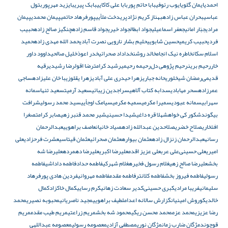
احمدی
ایمان گلوی
ایوب رئوفی
بابا حاتم پور
بابا علی کاکایی
بابک پیری
بایزید مهرپور
بتول
عباسی
بحران عباس زاده
بهناز کریم نژاد
پریدخت ملأیی
پورفرهاد حاتمی
پیمان محمدی
پیمان
مرادی
جبّار امانی
جعفر اسماعیلی
جواد ابطال
جواد خیری
جواد قاسم زاده
چنگیز صالح زاده
حبیب
فردی
حبیب کریمی
حسین شابویی
حلیم بشار نارویی نصرت آبادی
حمد الله مهدی زاده
حمید
اسلام سکان
خاطره نیک انجام
خالد روشن
خداداد صحرائی
خدر اعوذ
خلیل صالحی
داوود داور
خار
رحیم برین
رحیم پژوهی دل‌
رحیمه رحیمی
رشید کرامت
رضا اقول
رضا رشیدی
رقیه
قدیمی‌
رمضان شیخلو
ریحانه جباری
زهرا حیدری علی‌ آبادی
زهرا یقلو
زیبا خان علیزاده
ساجی
عمرزاده
سحر مهابادی
سدابه کتاب آلاهی
سراجدین زیبائی
سعید آرمیت
سعید تنها
سمانه
سهرابی
سمانه عبودی
سمیرا مکرمی
سمیه مکرمی
سیامک اوجأیی
سید محمد رسولی
شرافت
بیگوند
شکور کی خواه
شهلا قره داغی
شیدا حسینی
شیر محمد قنبر زهی
صابر کرامت
صغرا
افتخاری
صلاح خضری
صلاحدین عبدالله زاده
صیاد خانیان
عاصف براهویی
عبدالرحمان
رسانه
عبدالرحمان زنزال زاده
عثمان بیواره
عثمان صحرائی
عثمان قیتاسی
عشرت فرحزادی
علی
امیری
علی‌ حسینی‌
علی عرب
علی‌ عزیز اقدم
علیرضا اکبری
علیرضا دهمرده
علیرضا شه
بخش
علیرضا صالح زهی
غلام رسول فخیره
غلام شهرکی
فاطمه حداد
فاطمه داداشی
فاطمه
رسولی
فاطمه فیروز بخش
فاطمه کلانتر
فاطمه مقدم
فاطمه مهروانی
فردین هادی پور
فرهاد
سلیمانی
فریبا مرادی
کبری حسینی‌
کدیر سعادت زهانی
کرم رسایی
کمال خاکزاد
کمال
خالدی
کوروش امینیان
گزارش سالانه اعدام
لطیف براهویی
مجید ناصریانی
محبوبه نصیری
محمد
رضا عزیزی
محمد عزم
محمد محسن ریگی
محمود شه بخش
مریم زراعتی
مریم طیب مقدم
مریم
قوچوند
مژگان ضارب زمان
مژگان نوری
مصطفی آزادی
معصومه رسولی
معصومه عبداللهی