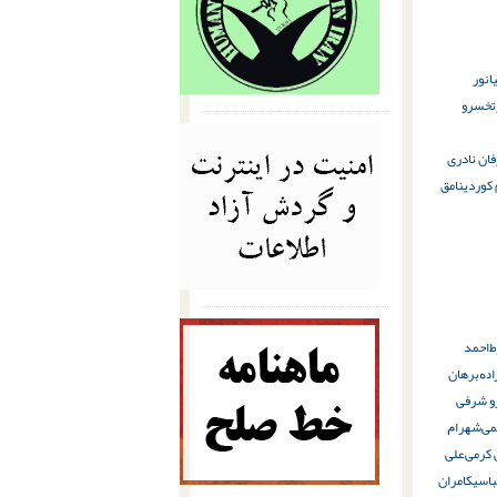
انور
خسرو
فان نادری
کوردی
نامق
ط
ﺍﺣﻤﺪ
ﺍﺩﻩ
برهان
 شرفی
ﻤﯽ
ﺷﻬﺮﺍﻡ
 کرمی
ﻋﻠﯽ
باسی
کامران