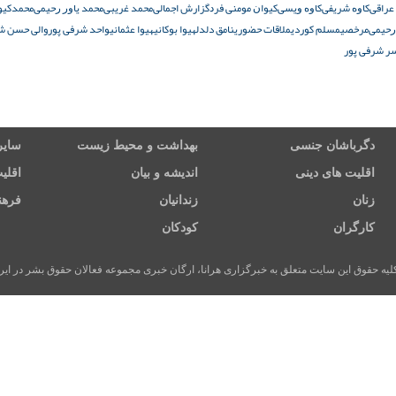
عراقی
ﮐﺎﻭﻩ ﺷﺮﯾﻔﯽ
ﮐﺎﻭﻩ ﻭﯾﺴﯽ
ﮐﯿﻮﺍﻥ ﻣﻮﻣﻨﯽ ﻓﺮﺩ
گزارش اجمالی
ﻣﺤﻤﺪ ﻏﺮﯾﺒﯽ
ﻣﺤﻤﺪ ﯾﺎﻭﺭ ﺭﺣﯿﻤﯽ
ﻣﺤﻤﺪﮐﯿﻮ
ﺭﺣﯿﻤﯽ
مرخصی
مسلم کوردی
ملاقات حضوری
نامق دلدل
هیوا بوکانی
هیوا عثمانی
واحد شرفی پور
والی حسن ش
سر شرفی پور
دگرباشان جنسی
بهداشت و محیط زیست
سایر
اقلیت های دینی
اندیشه و بیان
اقلی
زنان
زندانیان
فرهن
کارگران
کودکان