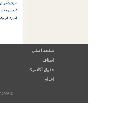
شیخه
کامران 
ﮐﺮﯾﻤﯽ
ﻣﺨﺘﺎﺭ 
ﻗﺎﺩﺭﯼ ﻓﺮﺩ
یا
صفحه اصلی
اصناف
حقوق آکادمیک
اعدام
© 2026 کلیه حقوق این سایت متعلق به خبرگزاری هرانا، ارگان خبری مجموعه فعالان حقوق بشر در ایران است