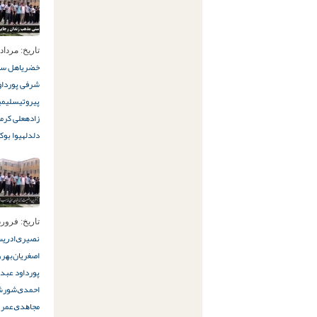
تاریخ:
مرداد 12ام, 396
خضری
اهل سن
شرفی پور
داو
پیروتی
سلیمی
زاده
علی کرم
دلدل
هیوا بوکا
تاریخ:
فروردین 2ا
ﻧﺼﯿﺮﯼ
ﺍﺩﺭﯾ
اصغریان
ﺑﻬﺮﻭ
پور
داود عبدا
ﺍﺣﻤﺪﯼ
شورش 
ﻣﺠﺎﻫﺪﯼ
ﻋﻤﺮ 