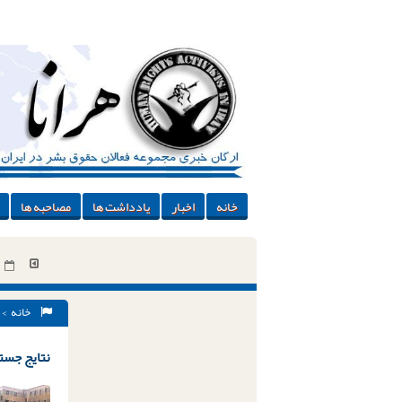
خانه
اخبار
یادداشت ها
مصاحبه ها
خانه
> 
نتایج جستج