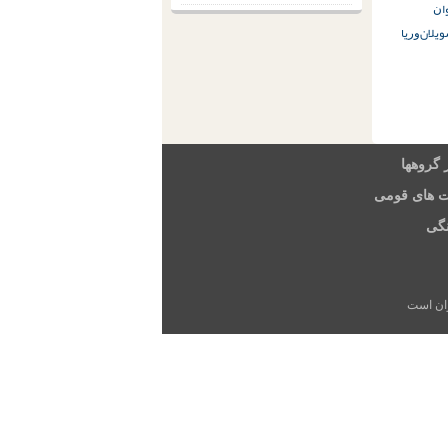
ﺍﻥ
ویلان
ﻭﺭﯾﺎ
 گروهها
ت های قومی
گی