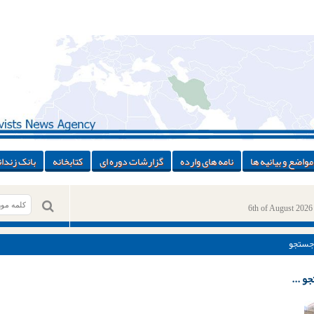
مواضع و بیانیه ها
نامه های وارده
گزارشات دوره ای
کتابخانه
بانک زندان
6th of August 2026
جستجو
و ...