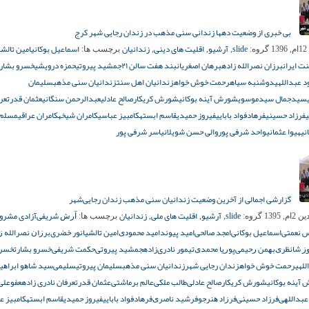
بی خبری از وضعیت دهها زندانی سنی مذهب در زندان رجایی شهر کرج
slide
آرشیو
اقلیت های دینی
زندانیان
اسماعیل بوکانی
امین تالشی
1
گروه:
,
,
,
برچسب ها:
ت ایران
برزان نصرالله زاده
برهان اصغریان
بند هفت سالن ۲۱
جمشید پیروتی
حمزه درویشی
خسرو بشارت
د عبداللهی
دوشنبه سیاه
رحمت خوش خواه
زندانیان اهل سنت
زندانیان سنی مذهب
سلیمان
سیدجمال سیدموسوی
شورش آینه بوکانی
شورش کریکار
صالح عادلی
عبدالرحمن سنگانی
عثمان قدرت
عر
ی
فرزاد حسینی
فرهاد
فواد بابایی
فیروز حمیدی
قاسم ابسته
کامبیز عباسی
کامران شیخه
کامران عراقی
مسلم 
نی
هیوا عثمانی
واحد شرفی پور
والی حسن شویلان
یاسر شرفی پور
گزارشی اجمالی از آخرین وضعیت زندانیان سنی‌ مذهب زندان رجایی‌شهر
slide
آرشیو
اقلیت های ملی
زندانیان
ﺁﺭﺵ ﺷﺮﯾﻔﯽ
آزادی مشرو
م, 1395
گروه:
,
,
,
برچسب ها:
ﺲ ﻧﻌﻤﺘﯽ
اسماعیل بوکانی
ﺍﻣﺠﺪ ﺻﺎﻟﺤﯽ
ﺍﻣﯿﺪ ﭘﯿﻮﻧﺪ
ﺍﻣﯿﺪ ﻣﺤﻤﻮﺩﯼ
امین تالشی
انور خضری
ﺑﺮﺯﺍﻥ ﻧﺼﺮﺍﻟﻠﻪ ﺯ
ﺯ ﺷﺎﻧﻈﺮﯼ
ﺑﻬﻤﻦ ﺭﺣﯿﻤﯽ
ﭘﻮﺭﯾﺎ ﻣﺤﻤﺪﯼ
تیمور نادری‌زاده
جمشید پیروتی
ﺣﮑﻤﺖ ﺷﺮﯾﻔﯽ
خسرو بشارت
خسرو
للهی
رحمت خوش خواه
زندان رجایی شهر
زندانیان سنی مذهب
سلیمان پیروتی
سلیمی
ﺳﯿﺪ ﺷﺎﻫﻮ ﺍﺑﺮﺍﻫﯿ
آینه بوکانی
شورش کریکار
صالح عادلی
ﻃﺎﻟﺐ ﻣﻠﮑﯽ
ﻋﺎﻟﻢ ﺑﺮﻣﺎﺷﺘﯽ
عثمان قدرت
عرفان نادری زاده
عفو
علی
ﻋﺒﺪﺍﻟﻠﻬﯽ
فرزاد حسینی
ﻓﺮﺯﺍﺩ ﻫﻨﺮﺟﻮ
ﻓﺮﺷﯿﺪ ﻧﺎﺻﺮﯼ
فرهاد
فواد بابایی
فیروز حمیدی
قاسم ابسته
کامبیز ع