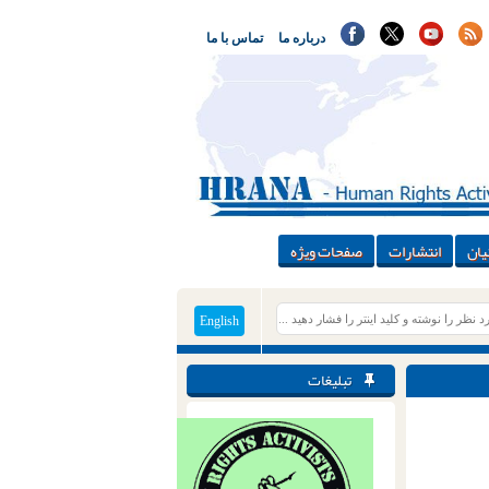
درباره ما
تماس با ما
یان
انتشارات
صفحات ویژه
English
تبلیغات