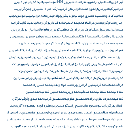
(براهویی)
اسماعیل براهویی
اعتراضات شهریور 1401
امجد امینی
امید قدیمی
امیر دبیری
مهر
امیر کیا
امیر مازیار
اهورا همت افزا
برهان کرمی
بهارک اختر دانش
بهروز چمن‌ آرا
پریسا
صالحی
تاک داون
جمشید مختاری جونقانی
جواد بشری
جواد حیدری
حاتم خزائی
حبیب موسوی
حجاب
اجباری
حسام کرمی
حسن درافتاده
حمیده خادمی
حنانه کیا
داریوش رحمانیان
دینا قالیباف
راحله
علیمرادزاده
رسول نیکنام
رضا ببرنژاد
رضا معظمی گودرزی
رهام افغانی
زانیار ابوبکری
زریان
ملایی
زیلان ملایی
ژینا امینی
سارا ملکان
سعادت مختاری
سمیه سیما
سولماز حسن‌ زاده
سیاوش
محمودی
سیدعلی حسینی
سیران نیکنام
سیروان کرمی
شاکر بوری
شرمین حبیبی
شهره
قمر
شهروز حسین‌ پوری
شورش نیکنام
شیدا حسین‌ پوری
شیرزاد آزاد
شیرزاد نیکنام
شیرین
علیزاده
صفا عائلی
ضیا نبوی
عبدالله ابوبکری
عرفان خزائی
عرفان رضایی
عزیز شفیعی زرقانی
علی
اکبر خداشاهی
علی شریفی زارچی
فرامرز آبیل
فرامرز آبیل (براهویی)
فرامرز براهویی
فرانک
کریمی
فرزاد معظمی
فرزانه برزه کار
فرهاد زارع
فرهاد شریعت راد
فریدون محمودی
فواد
قدیمی
قاسم عزیزی
کومار درافتاده
لیلا قیصری قلعه شاهی
لیلا مهدوی
لیلی ورهرام
ماردین
درافتاده
ماشالله کرمی
متین فرامرزپور
محمد جواد زاهدی
محمد حسن زاده
محمد
سعادتی
محمد سلطانی
محمد صادقی
محمد وزیری
محمدحسین شعائی
محمدحسین
شعاعی
محمدرضا نظری نژاد
محمدمهدی علومی
محمدمهدی کرمی
محمدمهدی وثوقیان
مژگان
افتخاری
مژگان ایلانلو
مسعود علیا
مسیح راستگو دستجردی
مطهره گونه ای
معصومه آذری
معید
مهدیان
مهام میقانی
مهدی اعتماد سعید
مهدی ببرنژاد
مهدی خویی
مهدی مطیع
مهدی یراحی
مهران
بصیر توانا
مهسا امینی
مهسا بصیر توانا
مهسا یزدانی
میثم محمدیان
میلاد زارع
میلاد عظیمی
ناصر
مقدم کوهی
ندا کارگر
نرگس فداکار
نسرین علیزاده
هستی امیری
هلیا کیا
وحید عیدگاه
وحید