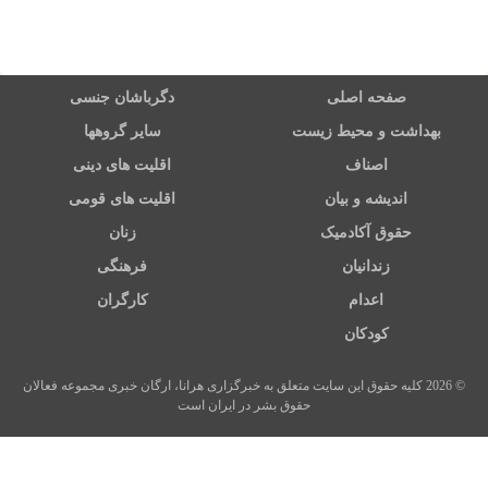
صفحه اصلی
دگرباشان جنسی
بهداشت و محیط زیست
سایر گروهها
اصناف
اقلیت های دینی
اندیشه و بیان
اقلیت های قومی
حقوق آکادمیک
زنان
زندانیان
فرهنگی
اعدام
کارگران
کودکان
© 2026 کلیه حقوق این سایت متعلق به خبرگزاری هرانا، ارگان خبری مجموعه فعالان
حقوق بشر در ایران است