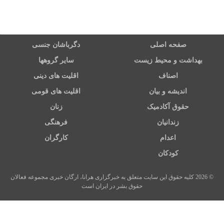
صفحه اصلی
دگرباشان جنسی
بهداشت و محیط زیست
سایر گروهها
اصناف
اقلیت های دینی
اندیشه و بیان
اقلیت های قومی
حقوق آکادمیک
زنان
زندانیان
فرهنگی
اعدام
کارگران
کودکان
© 2026 کلیه حقوق این سایت متعلق به خبرگزاری هرانا، ارگان خبری مجموعه فعالان
حقوق بشر در ایران است