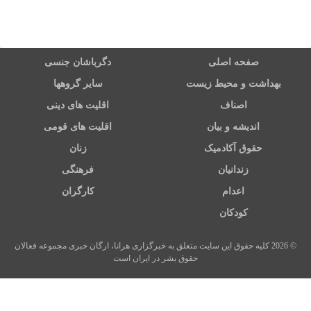
صفحه اصلی
دگرباشان جنسی
بهداشت و محیط زیست
سایر گروهها
اصناف
اقلیت های دینی
اندیشه و بیان
اقلیت های قومی
حقوق آکادمیک
زنان
زندانیان
فرهنگی
اعدام
کارگران
کودکان
© 2026 کلیه حقوق این سایت متعلق به خبرگزاری هرانا، ارگان خبری مجموعه فعالان
حقوق بشر در ایران است