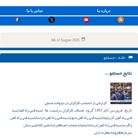
درباره ما
تماس با ما
6th of August 2026
خانه
> جستجو
نتایج جستجو ...
گزارشی از اعتصاب کارگران در دو واحد صنفی
اصناف
کارگران
ابنیه فنی راه آهن
ابنیه
تاریخ:
فروردین 2ام, 1403
گروه:
,
برچسب ها:
فنی راه آهن آذربایجان
ابنیه فنی راه آهن جنوب
ابنیه فنی راه آهن خراسان
ابنیه فنی راه آهن
زاگرس
ابنیه فنی راه آهن لرستان
اعتصاب
اعتصاب اصناف
خراسان
شهر کلات
شهرستان
سرباز
طلافروشان
مغازه داران